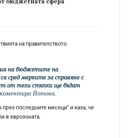
от бюджетната сфера
твията на правителството.
ция на бюджетите на
а сред мерките за справяне с
ст от тези стъпки ще бъдат
коментира Йотова.
 през последните месеци" и каза, че
ли в еврозоната.