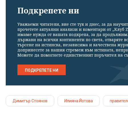
Подкрепете ни
Уважаеми читатели, вие сте тук и днес, за да научит
прочетете актуални анализи и коментари от „Клуб Z
имаме нужда от вашата подкрепа, за да продължим. 
държави на всички континенти по света, отваряте в
търсене на истинска, независима и качествена жур
допринесете за нашия стремеж към истината, непр
Можете да помогнете единственият поръчител на съ
ПОДКРЕПЕТЕ НИ
Димитър Стоянов
Илияна Йотова
правител