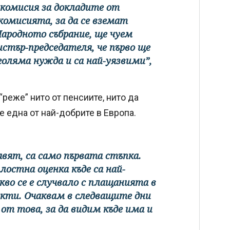
 комисия за докладите от
комисията, за да се вземат
Народното събрание, ще чуем
истър-председателя, че първо ще
голяма нужда и са най-уязвими”,
реже” нито от пенсиите, нито да
е една от най-добрите в Европа.
вят, са само първата стъпка.
остна оценка къде са най-
кво се е случвало с плащанията в
екти. Очаквам в следващите дни
от това, за да видим къде има и