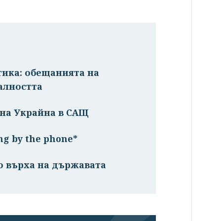
тика: обещанията на
алността
 на Украйна в САЩ
ng by the phone*
о върха на държавата