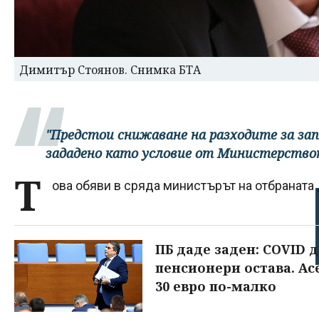
Димитър Стоянов. Снимка БТА
"Предстои снижаване на разходите за зап
зададено като условие от Министерство
Т
ова обяви в сряда министърът на отбраната
ПБ даде заден: COVID 
пенсионери остава. Ас
30 евро по-малко