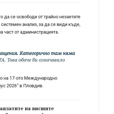
 да се освободи от трайно незаетите
 системен анализ, за да се види къде,
а част от администрацията.
ращения. Категорично там няма
А. Това обаче би означавало
то на 17-ото Международно
мус 2026“ в Пловдив.
заплатите на висшите