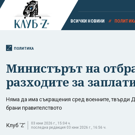
ВСИЧКИ НОВИНИ
ПОЛИТИК
ПОЛИТИКА
Министърът на отбр
разходите за заплати
Няма да има съкращения сред военните, твърди Д
брани правителството
03 юни 2026 г., 15:04 ч.
Клуб 'Z'
последна редакция 03 юни 2026 г., 16:56 ч.