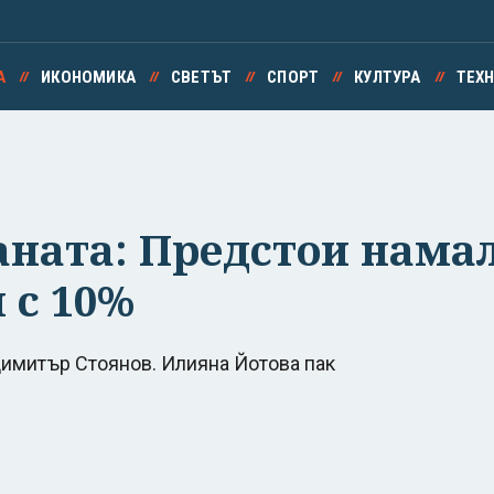
А
ИКОНОМИКА
СВЕТЪТ
СПОРТ
КУЛТУРА
ТЕХ
аната: Предстои нама
 с 10%
имитър Стоянов. Илияна Йотова пак