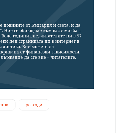
е новините от България и света, и да
“. Ние се обръщаме към вас с молба –
Вече години вие, читателите ни в 97
секи ден страницата ни в интернет в
налистика. Вие можете да
икривана от финансови зависимости.
държание да сте вие – читателите.
ство
разходи