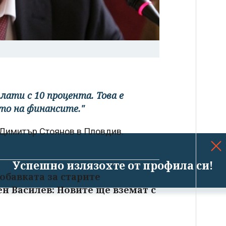
лати с 10 процента. Това е
то на финансите."
 Димитър Стоянов в Пловдив.
Успешно излязохте от профила си!
добавката за старите
ен Василев: Новите ще вземат с