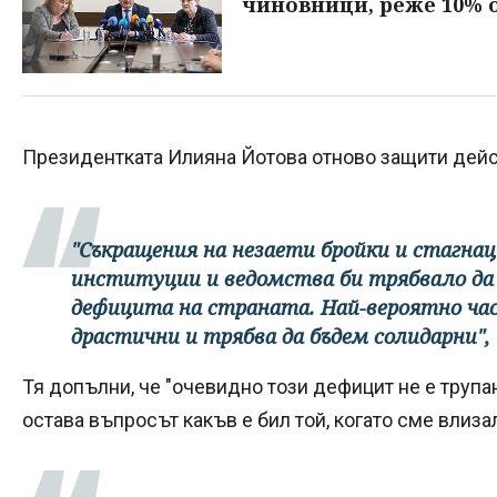
чиновници, реже 10% 
Президентката Илияна Йотова отново защити дейс
"Съкращения на незаети бройки и стагна
институции и ведомства би трябвало да с
дефицита на страната. Най-вероятно ча
драстични и трябва да бъдем солидарни",
Тя допълни, че "очевидно този дефицит не е трупан
остава въпросът какъв е бил той, когато сме влиза