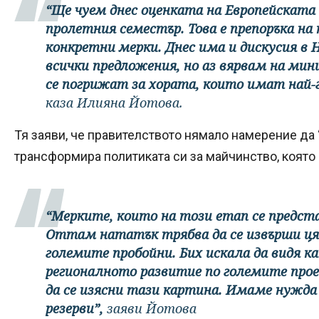
“Ще чуем днес оценката на Европейската
пролетния семестър. Това е препоръка на 
конкретни мерки. Днес има и дискусия в 
всички предложения, но аз вярвам на мин
се погрижат за хората, които имат най-
каза Илияна Йотова.
Тя заяви, че правителството нямало намерение да “
трансформира политиката си за майчинство, която 
“Мерките, които на този етап се предста
Оттам нататък трябва да се извърши цял
големите пробойни. Бих искала да видя ка
регионалното развитие по големите про
да се изясни тази картина. Имаме нужда 
резерви”,
заяви Йотова