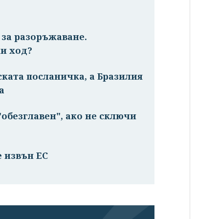
и за разоръжаване.
и ход?
ската посланичка, а Бразилия
а
обезглавен", ако не сключи
 извън ЕС