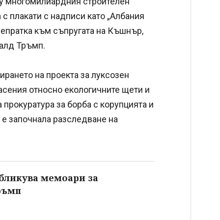
щу многомилиардния строителен
 с плакати с надписи като „Албания
препратка към съпругата на Къшнър,
алд Тръмп.
ирането на проекта за луксозен
пасения относно екологичните щети и
прокуратура за борба с корупцията и
 е започнала разследване на
бликува мемоари за
ръмп