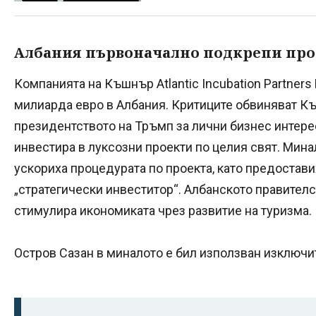
Албания първоначално подкрепи про
Компанията на Къшнър Atlantic Incubation Partners
милиарда евро в Албания. Критиците обвиняват Къ
президентството на Тръмп за лични бизнес интере
инвестира в луксозни проекти по целия свят. Мина
ускориха процедурата по проекта, като предостави
„стратегически инвеститор“. Албанското правителс
стимулира икономиката чрез развитие на туризма.
Остров Сазан в миналото е бил използван изключит