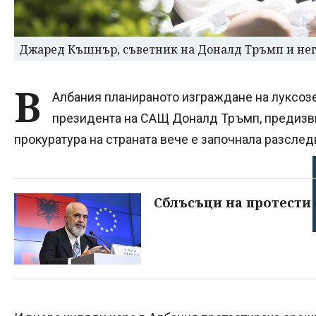
Джаред Къшнър, съветник на Доналд Тръмп и него
В
Албания планираното изграждане на луксозен
президента на САЩ Доналд Тръмп, предизви
прокуратура на страната вече е започнала разслед
Сблъсъци на протести