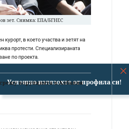
в зет. Снимка: ЕПА/БГНЕС
 курорт, в което участва и зетят на
ква протести. Специализираната
ване по проекта.
Успешно излязохте от профила си!
 срещу корупцията в Албания