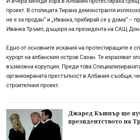
И вчера хиляди хора в Албания протестираха сре
проект. В столицата Тирана демонстранти излязоха
не е за продан“ и „Иванка, прибирай се у дома“ – 
Иванка Тръмп, дъщеря на президента на САЩ Дон
Едно от основните искания на протестиращите е сп
курорт на албанския остров Сазан. Те изразяват о
възможна корупция. Преди това Специализираната 
организираната престъпност в Албания съобщи, че
строителния проект.
Джаред Къшнър ще пу
президентството на Т