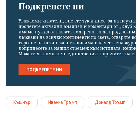
Подкрепете ни
Уважаеми читатели, вие сте тук и днес, за да научит
прочетете актуални анализи и коментари от „Клуб Z
имаме нужда от вашата подкрепа, за да продължим. 
държави на всички континенти по света, отваряте в
търсене на истинска, независима и качествена жур
допринесете за нашия стремеж към истината, непр
Можете да помогнете единственият поръчител на съ
ПОДКРЕПЕТЕ НИ
Къшнър
Иванка Тръмп
Доналд Тръмп