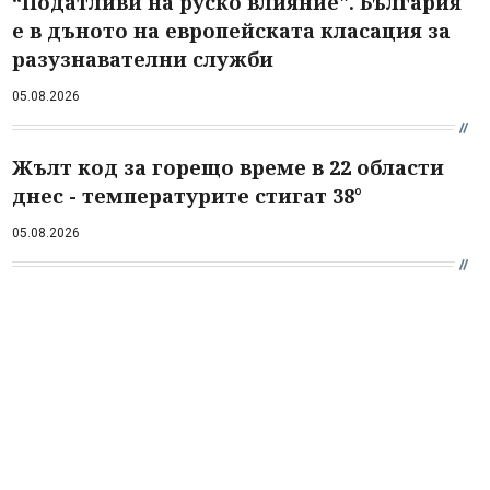
“Податливи на руско влияние". България
е в дъното на европейската класация за
разузнавателни служби
05.08.2026
Жълт код за горещо време в 22 области
днес - температурите стигат 38°
05.08.2026