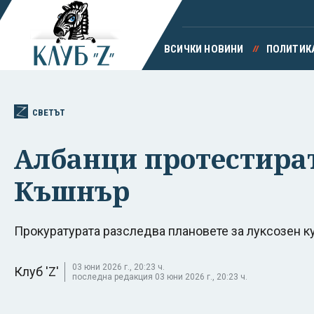
ВСИЧКИ НОВИНИ
ПОЛИТИК
СВЕТЪТ
Албанци протестират
Къшнър
Прокуратурата разследва плановете за луксозен ку
03 юни 2026 г., 20:23 ч.
Клуб 'Z'
последна редакция 03 юни 2026 г., 20:23 ч.