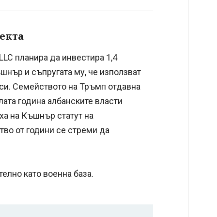
екта
 LLC планира да инвестира 1,4
шнър и съпругата му, че използват
си. Семейството на Тръмп отдавна
лата година албанските власти
ха на Къшнър статут на
тво от години се стреми да
елно като военна база.