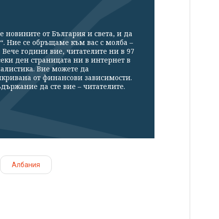
е новините от България и света, и да
“. Ние се обръщаме към вас с молба –
Вече години вие, читателите ни в 97
секи ден страницата ни в интернет в
налистика. Вие можете да
икривана от финансови зависимости.
държание да сте вие – читателите.
Албания