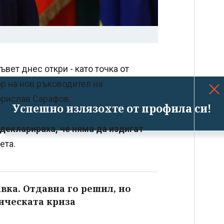
вет днес откри - като точка от
р на нов ръководител на
орислав Сарафов.
Успешно излязохте от профила си!
декларираха, че няма да издигат
ета.
вка. Отдавна го решил, но
тическата криза