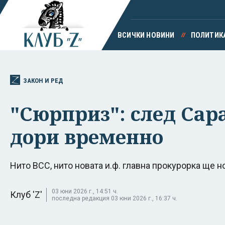
ВСИЧКИ НОВИНИ
ПОЛИТИК
ЗАКОН И РЕД
"Сюрприз": след Сар
дори временно
Нито ВСС, нито новата и.ф. главна прокурорка ще 
03 юни 2026 г., 14:51 ч.
Клуб 'Z'
последна редакция 03 юни 2026 г., 16:37 ч.