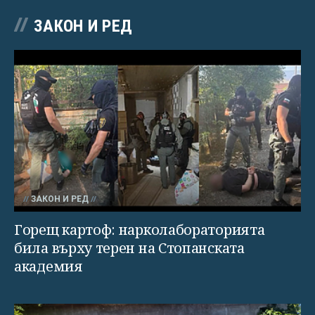
ЗАКОН И РЕД
ЗАКОН И РЕД
Горещ картоф: нарколабораторията
била върху терен на Стопанската
академия