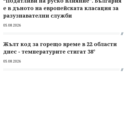
“Податливи на руско влияние". България
е в дъното на европейската класация за
разузнавателни служби
05.08.2026
Жълт код за горещо време в 22 области
днес - температурите стигат 38°
05.08.2026