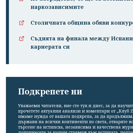
наркозависимите
Столичната община обяви конкурс
Съдията на финала между Испания
кариерата си
Подкрепете ни
Уважаеми читатели, вие сте тук и днес, за да научит
прочетете актуални анализи и коментари от „Клуб Z
имаме нужда от вашата подкрепа, за да продължим. 
държави на всички континенти по света, отваряте в
търсене на истинска, независима и качествена жур
допринесете за нашия стремеж към истината, непр