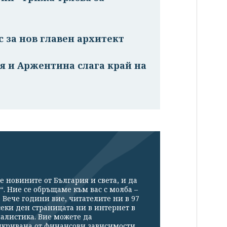
 за нов главен архитект
 и Аржентина слага край на
е новините от България и света, и да
“. Ние се обръщаме към вас с молба –
Вече години вие, читателите ни в 97
секи ден страницата ни в интернет в
налистика. Вие можете да
икривана от финансови зависимости.