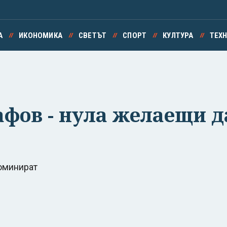
А
ИКОНОМИКА
СВЕТЪТ
СПОРТ
КУЛТУРА
ТЕХ
афов - нула желаещи д
номинират