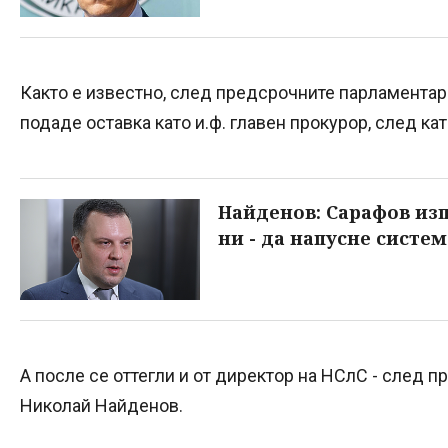
Както е известно, след предсрочните парламентар
подаде оставка като и.ф. главен прокурор, след ка
Найденов: Сарафов из
ни - да напусне систе
А после се оттегли и от директор на НСлС - след 
Николай Найденов.