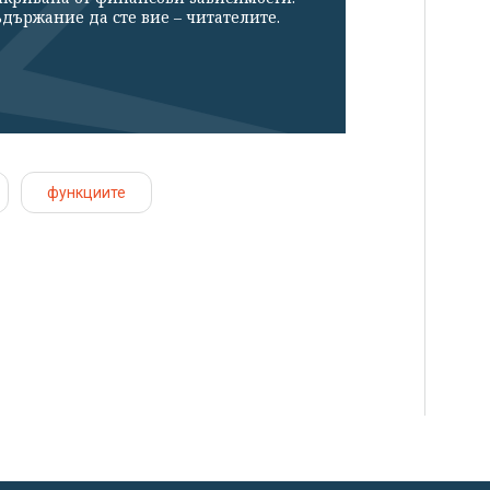
държание да сте вие – читателите.
функциите