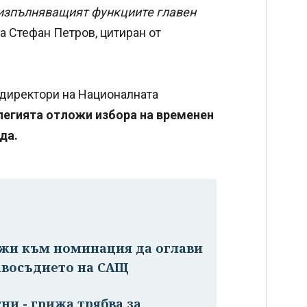
изпълняващият функциите главен
та Стефан Петров, цитиран от
-директори на Националната
легията отложи избора на временен
да.
ижи към номинация да оглави
авосъдието на САЩ
ни - грижа трябва за