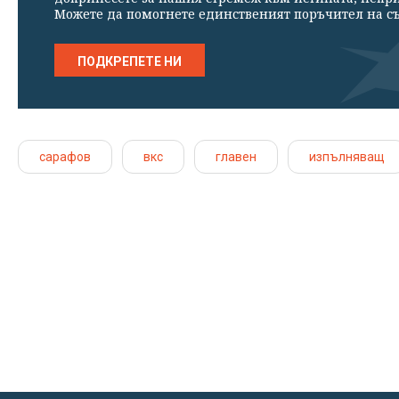
Можете да помогнете единственият поръчител на съ
ПОДКРЕПЕТЕ НИ
сарафов
вкс
главен
изпълняващ