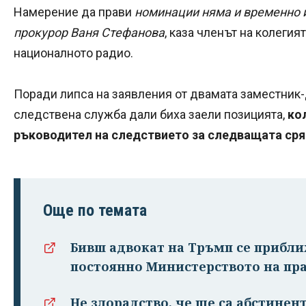
Намерение да прави
номинации няма и временно 
прокурор Ваня Стефанова
, каза членът на колегия
националното радио.
Поради липса на заявления от двамата заместник
следствена служба дали биха заели позицията,
ко
ръководител на следствието за следващата сря
Още по темата
Бивш адвокат на Тръмп се прибл
постоянно Министерството на пр
Не злорадство, че ще са абстинент