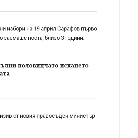
ни избори на 19 април Сарафов първо
то заемаше поста, близо 3 години.
пълни половинчато искането
мата
призив от новия правосъден министър