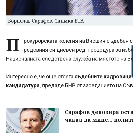
Борислав Сарафов. Снимка БТА
П
рокурорската колегия на Висшия съдебен съ
редовния си дневен ред, процедура за избо
Националната следствена служба на мястото на Б
Интересно е, че още отсега
съдебните кадровици 
кандидатури,
предаде БНР от заседанието на Съв
Сарафов депозира оста
чакал да мине... поли