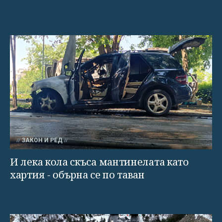
ЗАКОН И РЕД
И лека кола скъса мантинелата като
хартия - обърна се по таван