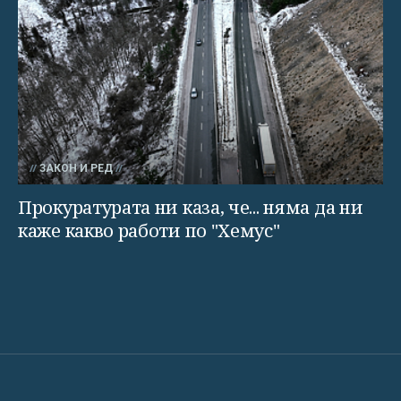
ЗАКОН И РЕД
Прокуратурата ни каза, че... няма да ни
каже какво работи по "Хемус"