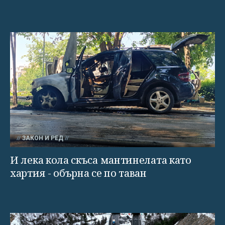
ЗАКОН И РЕД
И лека кола скъса мантинелата като
хартия - обърна се по таван