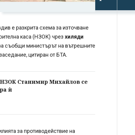
див е разкрита схема за източване
рителна каса (НЗОК) чрез
хиляди
а съобщи министърът на вътрешните
аседание, цитиран от БТА.
 НЗОК Станимир Михайлов се
ра ѝ
илията за противодействие на