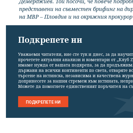
Демерджиев. Той посочи, че повече подро
представени на съвместен брифинг на ди
на МВР – Пловдив и на окръжния прокурор 
Подкрепете ни
Уважаеми читатели, вие сте тук и днес, за да научит
прочетете актуални анализи и коментари от „Клуб Z
имаме нужда от вашата подкрепа, за да продължим. 
държави на всички континенти по света, отваряте в
търсене на истинска, независима и качествена жур
допринесете за нашия стремеж към истината, непр
Можете да помогнете единственият поръчител на съ
ПОДКРЕПЕТЕ НИ