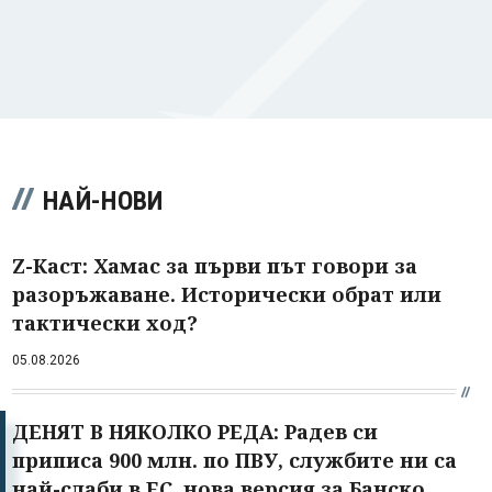
НАЙ-НОВИ
Z-Каст: Хамас за първи път говори за
разоръжаване. Исторически обрат или
тактически ход?
05.08.2026
ДЕНЯТ В НЯКОЛКО РЕДА: Радев си
приписа 900 млн. по ПВУ, службите ни са
най-слаби в ЕС, нова версия за Банско