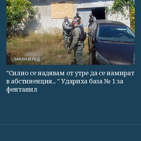
ЗАКОН И РЕД
"Силно се надявам от утре да се намират
в абстиненция... " Удариха база № 1 за
фентанил