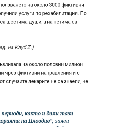
зползването на около 3000 фиктивни
олучили услуги по рехабилитация. По
са шестима души, а на петима са
д. на Клуб Z.)
ъзлизала на около половин милион
ни чрез фиктивни направления и с
от случаите лекарите не са знаели, че
 периоди, както и дали тази
торията на Пловдив“
, заяви