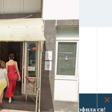
Успешно излязохте от профила си!