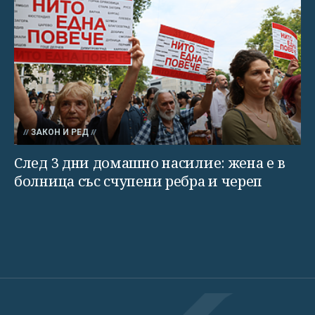
ЗАКОН И РЕД
След 3 дни домашно насилие: жена е в
болница със счупени ребра и череп