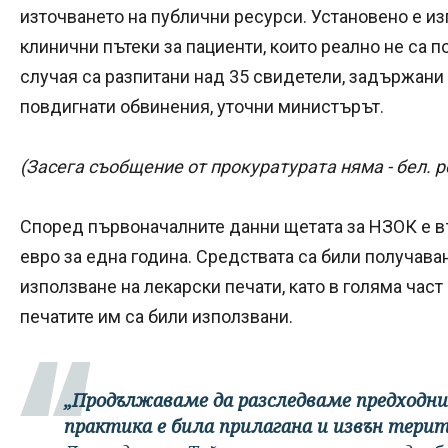
източването на публични ресурси. Установено е и
клинични пътеки за пациенти, които реално не са п
случая са разпитани над 35 свидетели, задържани 
повдигнати обвинения, уточни министърът.
(Засега съобщение от прокуратурата няма - бел. ре
Според първоначалните данни щетата за НЗОК е в
евро за една година. Средствата са били получава
използване на лекарски печати, като в голяма част 
печатите им са били използвани.
„Продължаваме да разследваме предходни
практика е била прилагана и извън тери