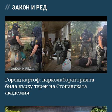
ЗАКОН И РЕД
ЗАКОН И РЕД
Горещ картоф: нарколабораторията
била върху терен на Стопанската
академия