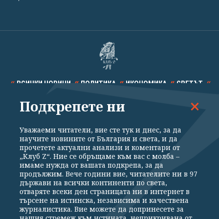
ВСИЧКИ НОВИНИ
ПОЛИТИКА
ИКОНОМИКА
СВЕТЪТ
Подкрепете ни
СПОРТ
КУЛТУРА
ТЕХНОЛОГИИ
КАЛЕЙДОСКОП
МНЕНИЯ
Уважаеми читатели, вие сте тук и днес, за да
научите новините от България и света, и да
прочетете актуални анализи и коментари от
„Клуб Z“. Ние се обръщаме към вас с молба –
имаме нужда от вашата подкрепа, за да
продължим. Вече години вие, читателите ни в 97
Общи условия
Политика за поверителност
държави на всички континенти по света,
отваряте всеки ден страницата ни в интернет в
Реклама
Партньори
Контакти
За Клуб Z
търсене на истинска, независима и качествена
Екип
Подкрепете ни
журналистика. Вие можете да допринесете за
нашия стремеж към истината, неприкривана от