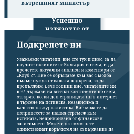
вътрешният министър
Успешно
излязохте от
профила си!
Подкрепете ни
Уважаеми читатели, вие сте тук и днес, за да
научите новините от България и света, и да
прочетете актуални анализи и коментари от
„Клуб Z“. Ние се обръщаме към вас с молба –
имаме нужда от вашата подкрепа, за да
продължим. Вече години вие, читателите ни
в 97 държави на всички континенти по света,
отваряте всеки ден страницата ни в интернет
в търсене на истинска, независима и
качествена журналистика. Вие можете да
допринесете за нашия стремеж към
истината, неприкривана от финансови
зависимости. Можете да помогнете
единственият поръчител на съдържание да