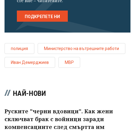
сте вие – читателите.
ПОДКРЕПЕТЕ НИ
полиция
Министерство на вътрешните работи
Иван Демерджиев
МВР
НАЙ-НОВИ
Руските "черни вдовици". Как жени
сключват брак с войници заради
компенсациите след смъртта им