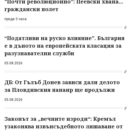
"Почти революционно": Пеевски хвана...
граждански полет
преди 3 часа
“Податливи на руско влияние". България
е в дъното на европейската класация за
разузнавателни служби
05.08.2026
ДБ: От Гълъб Донев зависи дали делото
за Пловдивския панаир ще продължи
05.08.2026
Законът за „вечните изроди“: Кремъл
узаконява извънсъдебното лишаване от