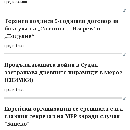
преди 34 мин
Терзиев подписа 5-годишен договор за
боклука на „Слатина“, „Изгрев“ и
„Подуяне“
преди 1 час
Продължаващата война в Судан
застрашава древните пирамиди в Мерое
(СНИМКИ)
преди 1 час
Еврейски организации се срещнаха с и.д.
главния секретар на МВР заради случая
"Банско"