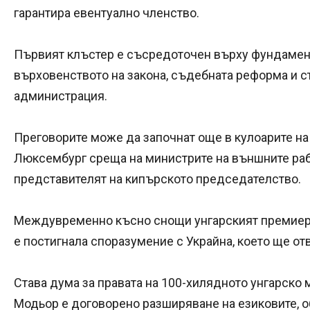
гарантира евентуално членство.
Първият клъстер е съсредоточен върху фундамен
върховенството на закона, съдебната реформа и с
администрация.
Преговорите може да започнат още в кулоарите на
Люксембург среща на министрите на външните раб
представителят на кипърското председателство.
Междувременно късно снощи унгарският премиер 
е постигнала споразумение с Украйна, което ще от
Става дума за правата на 100-хилядното унгарско 
Модьор е договорено разширяване на езиковите, о