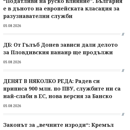
“Податливи на руско влияние". България
е в дъното на европейската класация за
разузнавателни служби
05.08.2026
ДБ: От Гълъб Донев зависи дали делото
за Пловдивския панаир ще продължи
05.08.2026
ДЕНЯТ В НЯКОЛКО РЕДА: Радев си
приписа 900 млн. по ПВУ, службите ни са
най-слаби в ЕС, нова версия за Банско
05.08.2026
Законът за „вечните изроди“: Кремъл