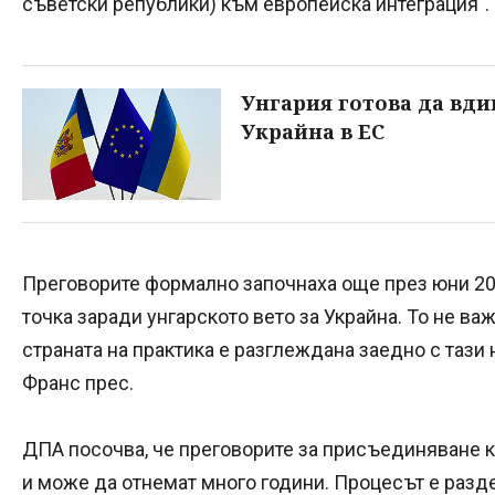
съветски републики) към европейска интеграция".
Унгария готова да вди
Украйна в ЕС
Преговорите формално започнаха още през юни 2024
точка заради унгарското вето за Украйна. То не в
страната на практика е разглеждана заедно с тази 
Франс прес.
ДПА посочва, че преговорите за присъединяване 
и може да отнемат много години. Процесът е разд