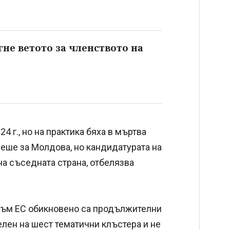
гне ветото за членството на
 г., но на практика бяха в мъртва
ажеше за Молдова, но кандидатурата на
на съседната страна, отбелязва
към ЕС обикновено са продължителни
елен на шест тематични клъстера и не