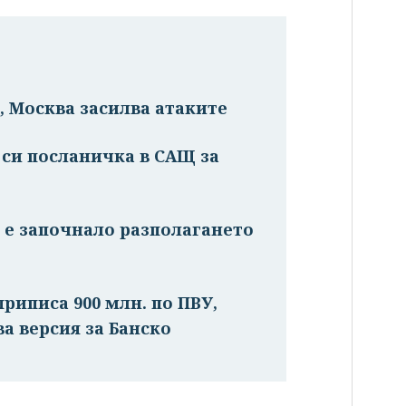
, Москва засилва атаките
си посланичка в САЩ за
я е започнало разполагането
риписа 900 млн. по ПВУ,
ва версия за Банско