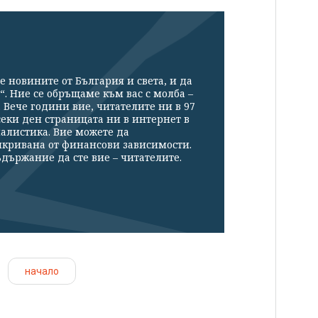
е новините от България и света, и да
“. Ние се обръщаме към вас с молба –
Вече години вие, читателите ни в 97
секи ден страницата ни в интернет в
налистика. Вие можете да
икривана от финансови зависимости.
държание да сте вие – читателите.
начало