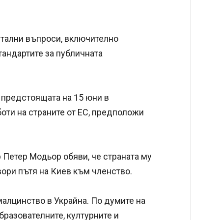
тални въпроси, включително
тандартите за публичната
 предстоящата на 15 юни в
оти на страните от ЕС, предположи
Петер Модьор обяви, че страната му
вори пътя на Киев към членство.
малцинство в Украйна. По думите на
бразователните, културните и