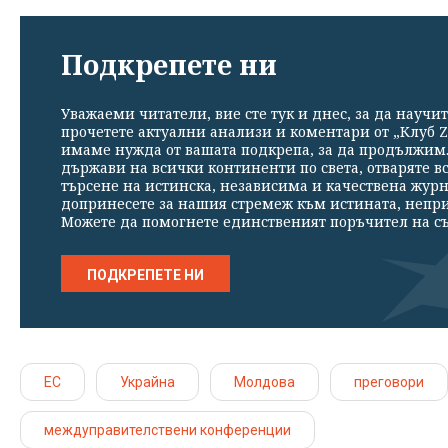
Подкрепете ни
Уважаеми читатели, вие сте тук и днес, за да научит
прочетете актуални анализи и коментари от „Клуб Z
имаме нужда от вашата подкрепа, за да продължим. 
държави на всички континенти по света, отваряте в
търсене на истинска, независима и качествена жур
допринесете за нашия стремеж към истината, непр
Можете да помогнете единственият поръчител на съ
ПОДКРЕПЕТЕ НИ
ЕС
Украйна
Молдова
преговори
междуправителствени конференции