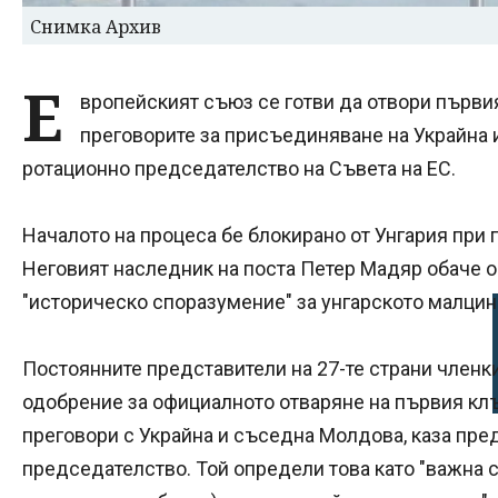
Снимка Архив
Е
вропейският съюз се готви да отвори първия
преговорите за присъединяване на Украйна 
ротационно председателство на Съвета на ЕС.
Началото на процеса бе блокирано от Унгария при
Неговият наследник на поста Петер Мадяр обаче об
"историческо споразумение" за унгарското малци
Постоянните представители на 27-те страни членк
одобрение за официалното отваряне на първия клъс
преговори с Украйна и съседна Молдова, каза пре
председателство. Той определи това като "важна с