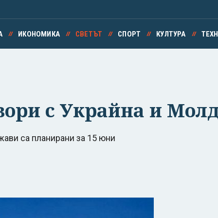
А
ИКОНОМИКА
СВЕТЪТ
СПОРТ
КУЛТУРА
ТЕХ
вори с Украйна и Мол
ави са планирани за 15 юни