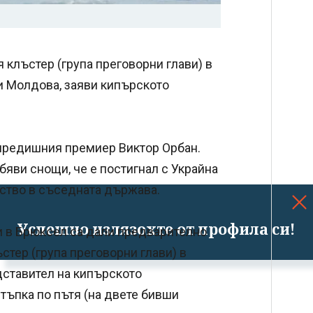
 клъстер (група преговорни глави) в
и Молдова, заяви кипърското
 предишния премиер Виктор Орбан.
яви снощи, че е постигнал с Украйна
нство в съседната държава.
Успешно излязохте от профила си!
и в Брюксел са дали предварително
тер (група преговорни глави) в
дставител на кипърското
тъпка по пътя (на двете бивши