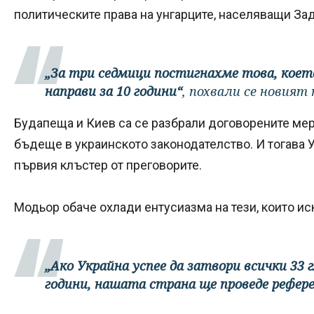
политическите права на унгарците, населяващи Зад
„За три седмици постигнахме това, коет
направи за 10 години“
, похвали се новият
Будапеща и Киев са се разбрали договорените ме
бъдеще в украинското законодателство. И тогава 
първия клъстер от преговорите.
Модьор обаче охлади ентусиазма на тези, които ис
„Ако Украйна успее да затвори всички 33 
години, нашата страна ще проведе рефере