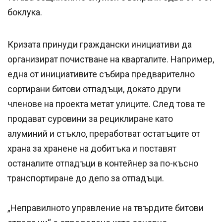
боклука.
Кризата принуди граждански инициативи да
организират почистване на кварталите. Например,
една от инициативите събира предварително
сортирани битови отпадъци, докато други
членове на проекта метат улиците. След това те
продават суровини за рециклиране като
алуминий и стъкло, преработват остатъците от
храна за хранене на добитъка и поставят
останалите отпадъци в контейнер за по-късно
транспортиране до депо за отпадъци.
„Неправилното управление на твърдите битови