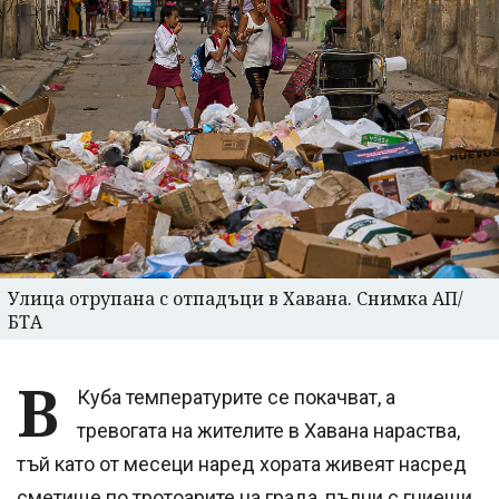
Улица отрупана с отпадъци в Хавана. Снимка АП/
БТА
В
Куба температурите се покачват, а
тревогата на жителите в Хавана нараства,
тъй като от месеци наред хората живеят насред
сметище по тротоарите на града, пълни с гниещи