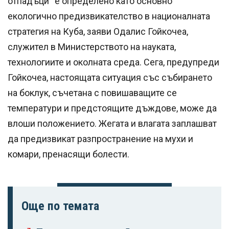
отпадъци“ е определено като основно
екологично предизвикателство в националната
стратегия на Куба, заяви Одалис Гойкочеа,
служител в Министерството на науката,
технологиите и околната среда. Сега, предупреди
Гойкочеа, настоящата ситуация със събирането
на боклук, съчетана с повишаващите се
температури и предстоящите дъждове, може да
влоши положението. Жегата и влагата заплашват
да предизвикат разпространение на мухи и
комари, пренасящи болести.
Още по темата
Успешно