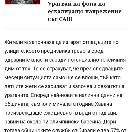
Урагвай на фона на
ескалиращо напрежение
със САЩ
Жителите започнаха да изгарят отпадъците по
улиците, което предизвика тревога сред
здравните власти заради потенциално токсичния
дим от тях. Те се страхуват, че през следващите
месеци ситуацията само ще се влоши, тъй като
летните жеги се засилват и започва и сезонът на
ураганите. Според най-новите налични данни на
общината, към юли миналата година Хавана
произвеждаше ежедневно твърди отпадъци,
равни на около 12 олимпийски басейна. Дори
тогава общинските служби събирали едва 57% от