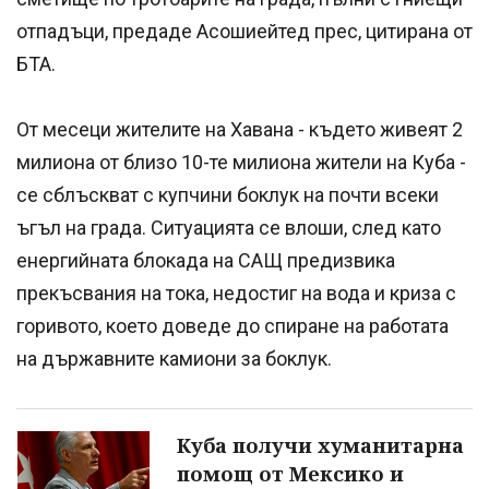
отпадъци, предаде Асошиейтед прес, цитирана от
БТА.
От месеци жителите на Хавана - където живеят 2
милиона от близо 10-те милиона жители на Куба -
се сблъскват с купчини боклук на почти всеки
ъгъл на града. Ситуацията се влоши, след като
енергийната блокада на САЩ предизвика
прекъсвания на тока, недостиг на вода и криза с
горивото, което доведе до спиране на работата
на държавните камиони за боклук.
Куба получи хуманитарна
помощ от Мексико и