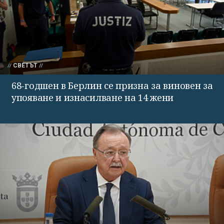
СВЕТЪТ
68-годшен в Берлин се призна за виновен за
упояване и изнасилване на 14 жени