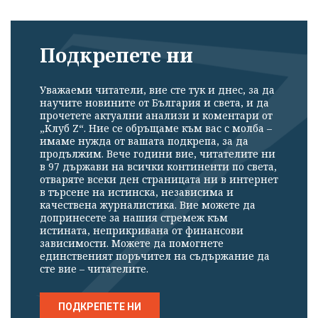
Подкрепете ни
Уважаеми читатели, вие сте тук и днес, за да
научите новините от България и света, и да
прочетете актуални анализи и коментари от
„Клуб Z“. Ние се обръщаме към вас с молба –
имаме нужда от вашата подкрепа, за да
продължим. Вече години вие, читателите ни
в 97 държави на всички континенти по света,
отваряте всеки ден страницата ни в интернет
в търсене на истинска, независима и
качествена журналистика. Вие можете да
допринесете за нашия стремеж към
истината, неприкривана от финансови
зависимости. Можете да помогнете
единственият поръчител на съдържание да
сте вие – читателите.
ПОДКРЕПЕТЕ НИ