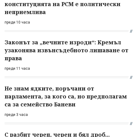
конституцията на РСМ е политически
неприемлива
преди 10 часа
Законът за „вечните изроди“: Кремъл
узаконява извънсъдебното лишаване от
права
преди 11 часа
Не знам ядките, поръчани от
парламента, за кого са, но предполагам
са за семейство Баневи
преди 3 часа
С разбит череп, черен и бял дроб...