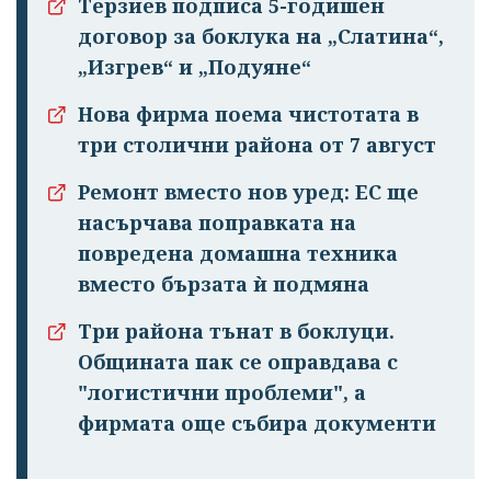
излязохте от
Терзиев подписа 5-годишен
профила си!
договор за боклука на „Слатина“,
„Изгрев“ и „Подуяне“
Нова фирма поема чистотата в
три столични района от 7 август
Ремонт вместо нов уред: ЕС ще
насърчава поправката на
повредена домашна техника
вместо бързата ѝ подмяна
Три района тънат в боклуци.
Общината пак се оправдава с
"логистични проблеми", а
фирмата още събира документи