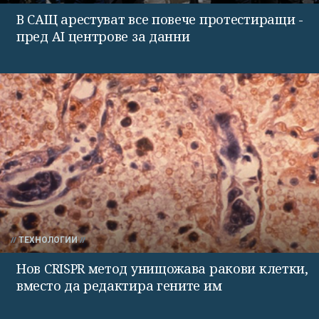
В САЩ арестуват все повече протестиращи -
пред AI центрове за данни
ТЕХНОЛОГИИ
Нов CRISPR метод унищожава ракови клетки,
вместо да редактира гените им