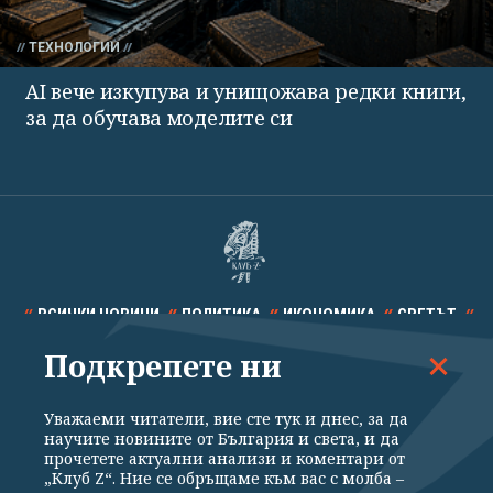
ТЕХНОЛОГИИ
AI вече изкупува и унищожава редки книги,
за да обучава моделите си
ВСИЧКИ НОВИНИ
ПОЛИТИКА
ИКОНОМИКА
СВЕТЪТ
Подкрепете ни
СПОРТ
КУЛТУРА
ТЕХНОЛОГИИ
КАЛЕЙДОСКОП
МНЕНИЯ
Уважаеми читатели, вие сте тук и днес, за да
научите новините от България и света, и да
прочетете актуални анализи и коментари от
„Клуб Z“. Ние се обръщаме към вас с молба –