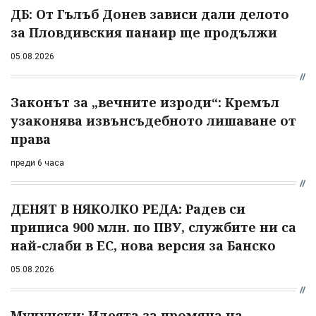
ДБ: От Гълъб Донев зависи дали делото
за Пловдивския панаир ще продължи
05.08.2026
Законът за „вечните изроди“: Кремъл
узаконява извънсъдебното лишаване от
права
преди 6 часа
ДЕНЯТ В НЯКОЛКО РЕДА: Радев си
приписа 900 млн. по ПВУ, службите ни са
най-слаби в ЕС, нова версия за Банско
05.08.2026
Муцунски: Идеята за промяна на