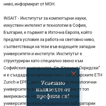
ниво, информират от МОН.
INSAIT - Институтът за компютърни науки,
изкуствен интелект и технологии в София,
България, е първият в Източна Европа, който
предлага условия за работа на световно ниво,
съответстващи на тези във водещите западни
университети и институти. Институтът е
структуриран като специално звено към
Софийския университет „Св. Климент Охридски“
и е създаден в партньорство с швейцарските ETH
Успешно
Zurich и EPFL, два от най-добрите технологични
излязохте от
университети в света. Водещи учени от топ
профила си!
американски, европейски и израелски
университети и изследователски лаборатории