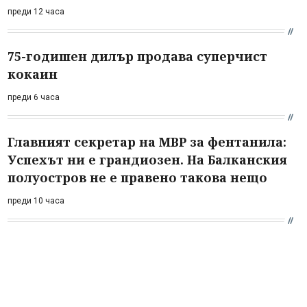
преди 12 часа
75-годишен дилър продава суперчист
кокаин
преди 6 часа
Главният секретар на МВР за фентанила:
Успехът ни е грандиозен. На Балканския
полуостров не е правено такова нещо
преди 10 часа