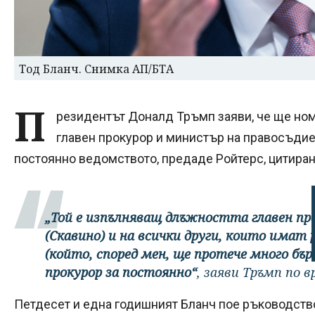
Тод Бланч. Снимка АП/БТА
П
резидентът Доналд Тръмп заяви, че ще н
главен прокурор и министър на правосъдие
постоянно ведомството, предаде Ройтерс, цитиран
„Той е изпълняващ длъжността главен про
(Скавино) и на всички други, които имат 
(който, според мен, ще протече много бър
прокурор за постоянно“
, заяви Тръмп по в
Петдесет и една годишният Бланч пое ръководств