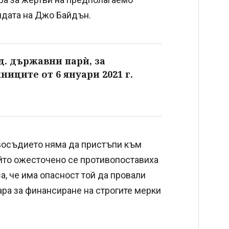
ндата на Джо Байдън.
д. държавни парѝ, за
иците от 6 януари 2021 г.
авосъдието няма да пристъпи към
ойто ожесточено се противопоставиха
за, че има опасност той да провали
ара за финансиране на строгите мерки