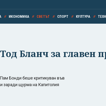
А
ИКОНОМИКА
СВЕТЪТ
СПОРТ
КУЛТУРА
ТЕХ
од Бланч за главен п
Пам Бонди беше критикуван във
ни заради щурма на Капитолия