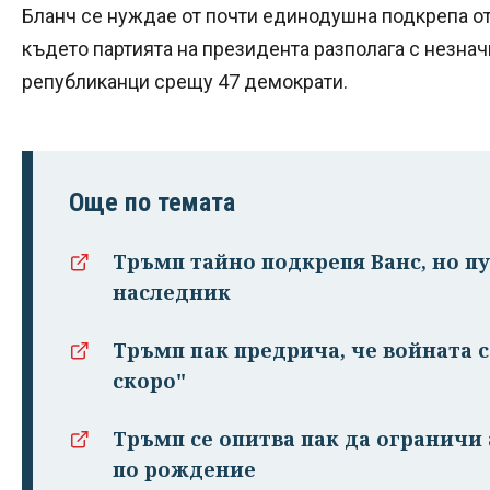
Бланч се нуждае от почти единодушна подкрепа от 
където партията на президента разполага с незна
републиканци срещу 47 демократи.
Още по темата
Тръмп тайно подкрепя Ванс, но п
наследник
Тръмп пак предрича, че войната 
скоро"
Тръмп се опитва пак да огранич
по рождение