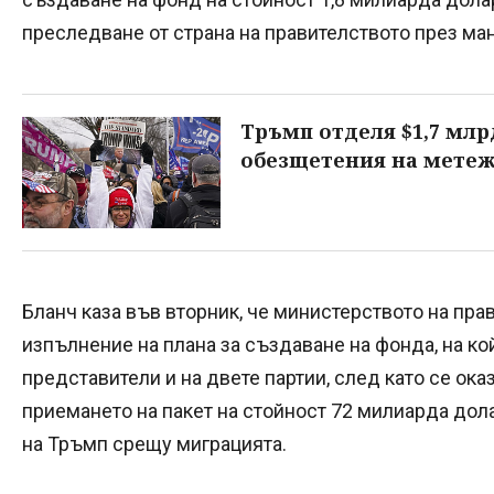
преследване от страна на правителството през ма
Тръмп отделя $1,7 млр
обезщетения на метежн
Бланч каза във вторник, че министерството на пр
изпълнение на плана за създаване на фонда, на к
представители и на двете партии, след като се ока
приемането на пакет на стойност 72 милиарда дол
на Тръмп срещу миграцията.