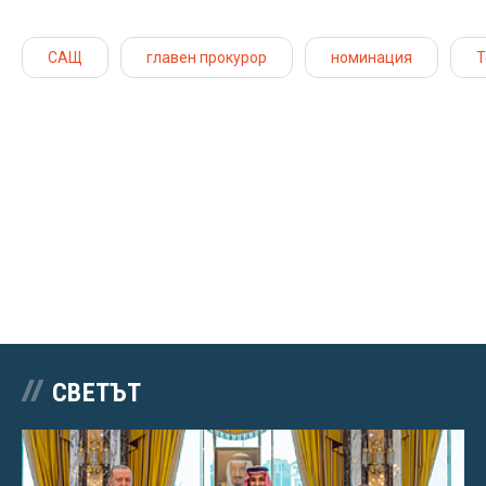
САЩ
главен прокурор
номинация
Т
СВЕТЪТ