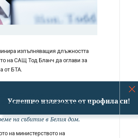
оминира изпълняващия длъжността
то на САЩ Тод Бланч да оглави за
а от БТА.
курор. Утре ще наредя на Дан
Успешно излязохте от профила си!
роля в този много сложен процес
зо) да го направим главен
реме на събитие в Белия дом.
ото на министерството на