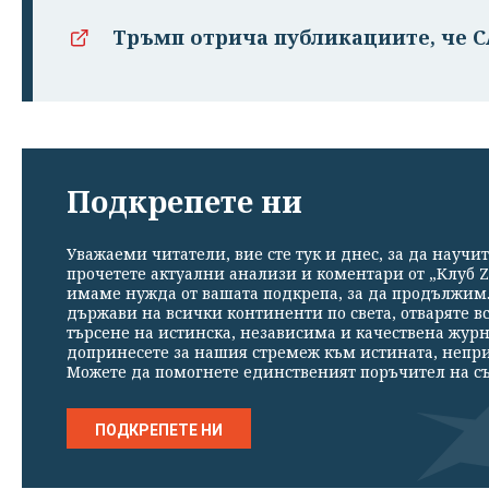
Тръмп отрича публикациите, че 
Подкрепете ни
Уважаеми читатели, вие сте тук и днес, за да научит
прочетете актуални анализи и коментари от „Клуб Z
имаме нужда от вашата подкрепа, за да продължим. 
държави на всички континенти по света, отваряте в
търсене на истинска, независима и качествена жур
допринесете за нашия стремеж към истината, непр
Можете да помогнете единственият поръчител на съ
ПОДКРЕПЕТЕ НИ