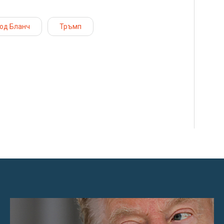
од Бланч
Тръмп