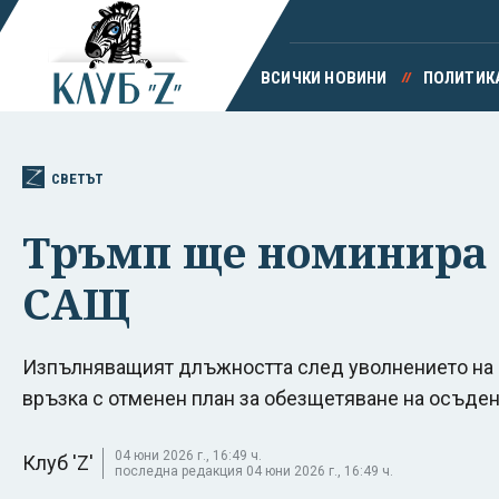
ВСИЧКИ НОВИНИ
ПОЛИТИК
СВЕТЪТ
Тръмп ще номинира Т
САЩ
Изпълняващият длъжността след уволнението на 
връзка с отменен план за обезщетяване на осъде
04 юни 2026 г., 16:49 ч.
Клуб 'Z'
последна редакция 04 юни 2026 г., 16:49 ч.