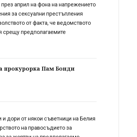
 през април на фона на напрежението
ения за сексуални престъпления
олството от факта, че ведомството
я срещу предполагаемите
а прокурорка Пам Бонди
 и дори от някои съветници на Белия
рството на правосъдието за
ра за жертви на предполагаемо