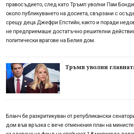
правосъдието, след като Тръмп уволни Пам Бонди
около публикуването на досиета, свързани с осъд
срещу деца Джефри Епстийн, както и поради недов
не предприемаше достатъчно решителни действи
политически врагове на Белия дом.
Тръмп уволни главнат
Бланч бе разкритикуван от републикански сенатори
дом във връзка с вече отменения план на министе
създаване на фонд на стойност 1,8 милиарда дола