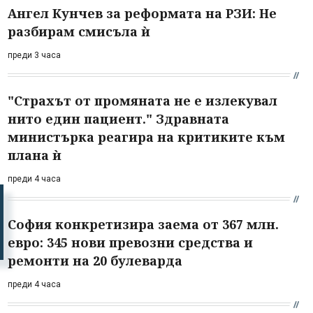
Ангел Кунчев за реформата на РЗИ: Не
разбирам смисъла ѝ
преди 3 часа
"Страхът от промяната не е излекувал
нито един пациент." Здравната
министърка реагира на критиките към
плана ѝ
преди 4 часа
София конкретизира заема от 367 млн.
евро: 345 нови превозни средства и
ремонти на 20 булеварда
преди 4 часа