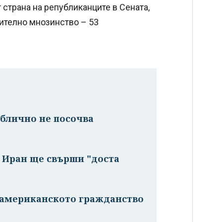
страна на републиканците в Сената,
чително мнозинство – 53
ублично не посочва
с Иран ще свърши "доста
и американското гражданство