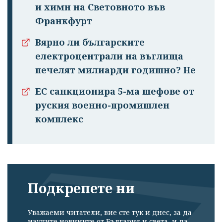
и химн на Световното във
Франкфурт
Вярно ли българските
електроцентрали на въглища
Успешно
печелят милиарди годишно? Не
излязохте от
ЕС санкционира 5-ма шефове от
профила си!
руския военно-промишлен
комплекс
Подкрепете ни
Уважаеми читатели, вие сте тук и днес, за да
научите новините от България и света, и да