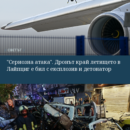
СВЕТЪТ
"Сериозна атака". Дронът край летището в
Лайпциг е бил с експлозив и детонатор