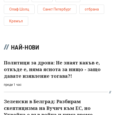
Олаф Шолц
Санкт Петербург
отбрана
Кремъл
НАЙ-НОВИ
Политици за дрона: Не знаят какъв е,
откъде е, няма яснота за нищо - защо
давате изявление тогава?!
преди 1 час
Зеленски в Белград: Разбирам
скептицизма на Вучич към ЕС, но
Украйна е във война и няма време