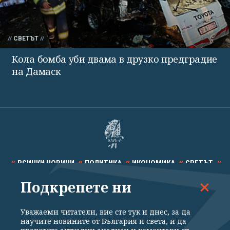
СВЕТЪТ
Кола бомба уби двама в друзко предградие
на Дамаск
ВСИЧКИ НОВИНИ
ПОЛИТИКА
ИКОНОМИКА
СВЕТЪТ
Подкрепете ни
СПОРТ
КУЛТУРА
ТЕХНОЛОГИИ
КАЛЕЙДОСКОП
МНЕНИЯ
Уважаеми читатели, вие сте тук и днес, за да
научите новините от България и света, и да