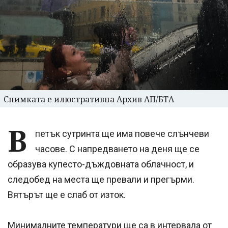
Снимката е илюстративна Архив АП/БТА
В
петък сутринта ще има повече слънчеви
часове. С напредването на деня ще се
образува купесто-дъждовната облачност, и
следобед на места ще превали и прегърми.
Вятърът ще е слаб от изток.
Минималните температури ще са в интервала от