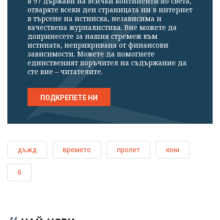
в 97 държави на всички континенти по света,
отваряте всеки ден страницата ни в интернет
в търсене на истинска, независима и
качествена журналистика. Вие можете да
допринесете за нашия стремеж към
истината, неприкривана от финансови
зависимости. Можете да помогнете
единственият поръчител на съдържание да
сте вие – читателите.
ПОДКРЕПЕТЕ НИ
дъжд
времето
пролет
юни
6