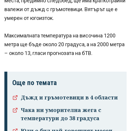
места, предимно следобед, ще има краткотрайни
валежи от дъжд с гръмотевици. Вятърът ще е
умерен от югоизток.
Максималната температура на височина 1200
метра ще бъде около 20 градуса, а на 2000 метра
– около 13, гласи прогнозата на бТВ.
Още по темата
Дъжд и гръмотевици в 4 области
Чака ни уморителна жега с
температури до 38 градуса
Юли е бил най-горещият месец