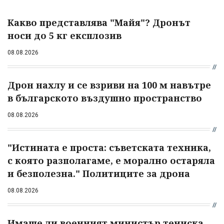
Какво представлява "Майя"? Дронът
носи до 5 кг експлозив
08.08.2026
Дрон нахлу и се взриви на 100 м навътре
в българското въздушно пространство
08.08.2026
"Истината е проста: съветската техника,
с която разполагаме, е морално остаряла
и безполезна." Политиците за дрона
08.08.2026
Имаше ли военният министър тениска