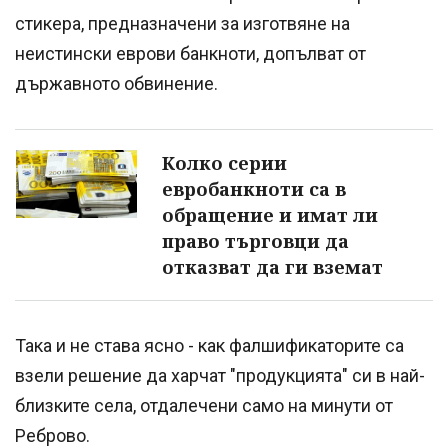
стикера, предназначени за изготвяне на
неистински еврови банкноти, допълват от
държавното обвинение.
Колко серии
евробанкноти са в
обращение и имат ли
право търговци да
отказват да ги вземат
Така и не става ясно - как фалшификаторите са
взели решение да харчат "продукцията" си в най-
близките села, отдалечени само на минути от
Реброво.