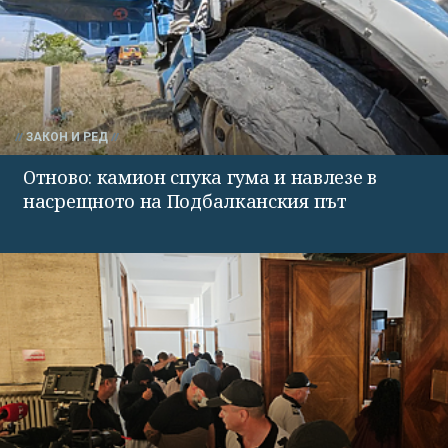
ЗАКОН И РЕД
Отново: камион спука гума и навлезе в
насрещното на Подбалканския път