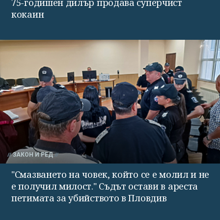
75-годишен дилър продава суперчист
кокаин
ЗАКОН И РЕД
"Смазването на човек, който се е молил и не
е получил милост." Съдът остави в ареста
петимата за убийството в Пловдив