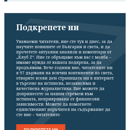
Подкрепете ни
Уважаеми читатели, вие сте тук и днес, за да
научите новините от България и света, и да
прочетете актуални анализи и коментари от
„Клуб Z“. Ние се обръщаме към вас с молба –
имаме нужда от вашата подкрепа, за да
продължим. Вече години вие, читателите ни
в 97 държави на всички континенти по света,
отваряте всеки ден страницата ни в интернет
в търсене на истинска, независима и
качествена журналистика. Вие можете да
допринесете за нашия стремеж към
истината, неприкривана от финансови
зависимости. Можете да помогнете
единственият поръчител на съдържание да
сте вие – читателите.
ПОДКРЕПЕТЕ НИ