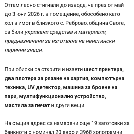
Оттам лесно стигнали до извода, че през от май
до 3 юни 2026 г. в помещение, обособено като
хол в имот в близкото с. Реброво, община Своге,
са били
укривани средства и материали,
предназначени за изготвяне на неистински
парични знаци
.
При обиски са открити и иззети
шест принтера,
два плотера за рязане на хартия, компютърна
техника, UV детектор, машина за броене на
пари, мултифункционално устройство,
мастила за печат
и други вещи.
На същия адрес са намерени още 19 заготовки за
банкноти с номинал 20 евро и 3968 холограмни