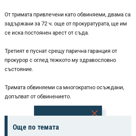
От тримата привлечени като обвиняеми, двама са
задържани за 72 ч. още от прокуратурата, ще им
се иска постоянен арест от съда.
Третият е пуснат срещу парична гаранция от
прокурор с оглед тежкото му здравословно
състояние.
Тримата обвиняеми са многократно осъждани,
допълват от обвинението.
Успешно
Още по темата
излязохте от