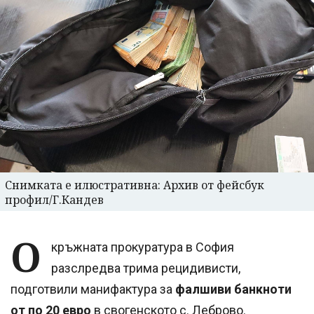
Снимката е илюстративна: Архив от фейсбук
профил/Г.Кандев
О
кръжната прокуратура в София
разслредва трима рецидивисти,
подготвили манифактура за
фалшиви банкноти
от по 20 евро
в свогенското с. Леброво.