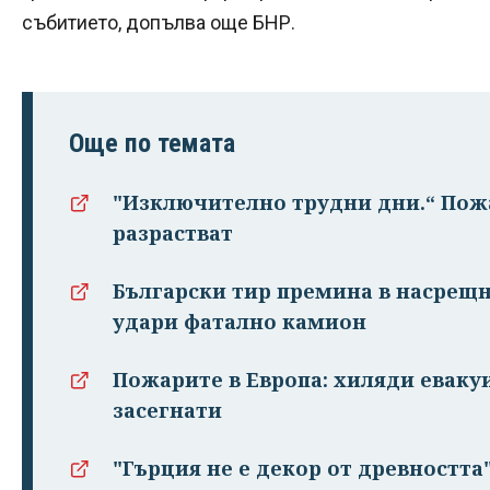
събитието, допълва още БНР.
Още по темата
"Изключително трудни дни.“ Пож
разрастват
Български тир премина в насрещн
удари фатално камион
Пожарите в Европа: хиляди еваку
засегнати
"Гърция не е декор от древността