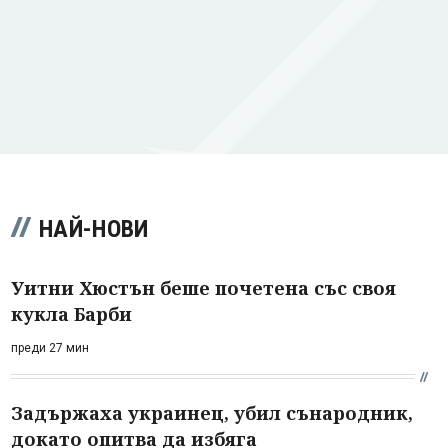
НАЙ-НОВИ
Уитни Хюстън беше почетена със своя
кукла Барби
преди 27 мин
Задържаха украинец, убил сънародник,
докато опитва да избяга