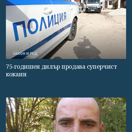
ЗАКОН И РЕД
75-годишен дилър продава суперчист
кокаин