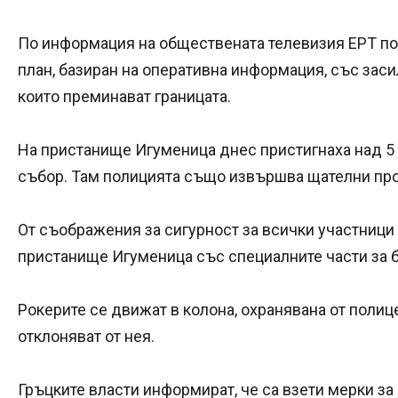
По информация на обществената телевизия ЕРТ по
план, базиран на оперативна информация, със заси
които преминават границата.
На пристанище Игуменица днес пристигнаха над 5 
събор. Там полицията също извършва щателни про
От съображения за сигурност за всички участници
пристанище Игуменица със специалните части за б
Рокерите се движат в колона, охранявана от полице
отклоняват от нея.
Гръцките власти информират, че са взети мерки з