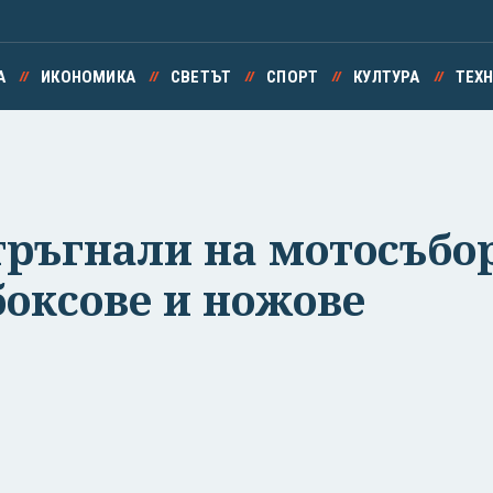
А
ИКОНОМИКА
СВЕТЪТ
СПОРТ
КУЛТУРА
ТЕХ
тръгнали на мотосъбор
боксове и ножове