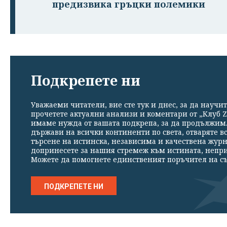
предизвика гръцки полемики
Подкрепете ни
Уважаеми читатели, вие сте тук и днес, за да научит
прочетете актуални анализи и коментари от „Клуб Z
имаме нужда от вашата подкрепа, за да продължим. 
държави на всички континенти по света, отваряте в
търсене на истинска, независима и качествена жур
допринесете за нашия стремеж към истината, непр
Можете да помогнете единственият поръчител на съ
ПОДКРЕПЕТЕ НИ