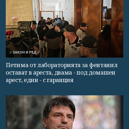
ЗАКОН И РЕД
Петима от лабораторията за фентанил
остават в ареста, двама - под домашен
арест, един - с гаранция