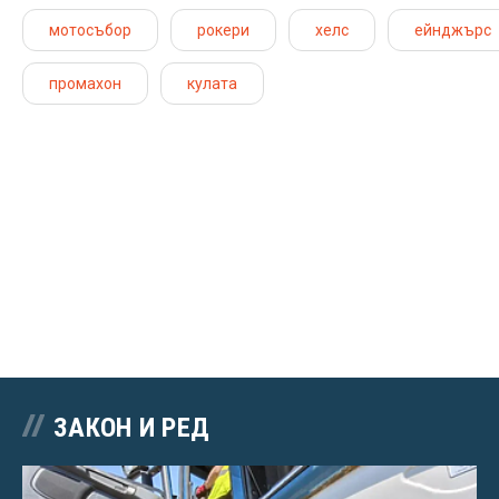
мотосъбор
рокери
хелс
ейнджърс
промахон
кулата
ЗАКОН И РЕД