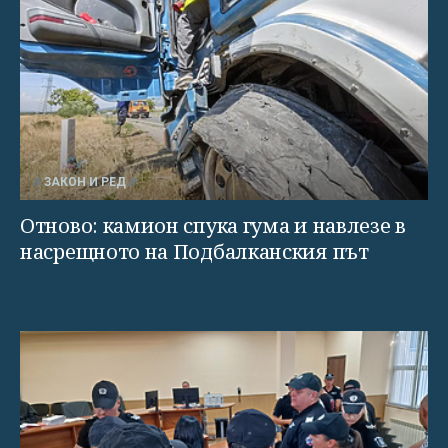
ЗАКОН И РЕД
Отново: камион спука гума и навлезе в
насрещното на Подбалканския път