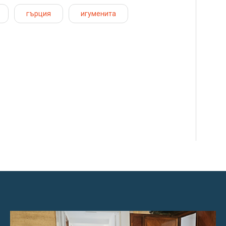
гърция
игуменита