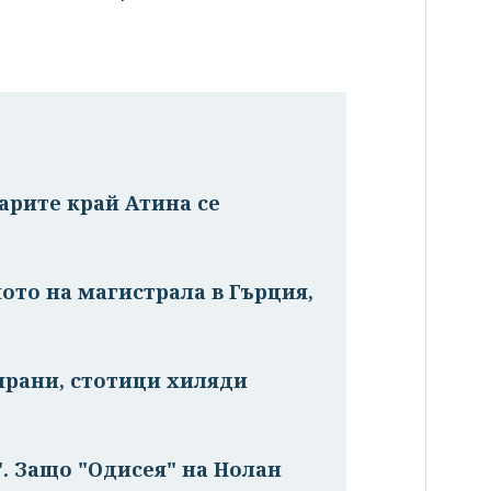
арите край Атина се
ото на магистрала в Гърция,
ирани, стотици хиляди
". Защо "Одисея" на Нолан