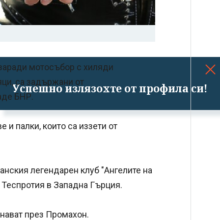
заради мотосъбор с хиляди
яци, са задържани от
Успешно излязохте от профила си!
аде БНР.
 и палки, които са иззети от
анския легендарен клуб "Ангелите на
ст Теспротия в Западна Гърция.
инават през Промахон.