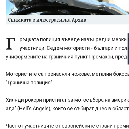
Снимката е илюстративна Архив
Г
ръцката полиция въведе извънредни мерки 
участници. Седем мотористи - българи и пол
униформените на граничния пункт Промахон, пред
Мотористите са пренасяли ножове, метални боксове
"Гранична полиция".
Хиляди рокери пристигат за мотосъбора на америк
ада" (Hell's Angels), които се събират днес в обла
Част от участниците от европейските страни прем