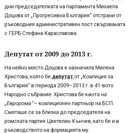
дни председателката на парламента Михаела
Доцова от „Прогресивна България“ отстрани от
ръководния административен пост свързваната
с ГЕРБ Стефана Караславова.
Депутат от 2009 до 2013 г.
На нейно място Доцова е назначила Милена
Христова, която бе
депутат
от „Коалиция за
България“ в периода 2009–2013 г. в 41-вото
Народно събрание. Христова бе к
вота на
„Евророма“
– коалиционен партньор на БСП.
Смяташе се за близка до председателя на
ромската партия Цветелин Кънчев, като бе и в
ръководството на формацията му.