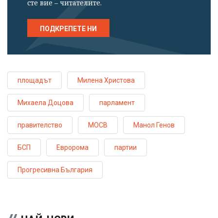
сте вие – читателите.
ПОДКРЕПЕТЕ НИ
площадът
Милена Христова
Михаела Доцова
парламент
правителство
МОСВ
Манол Генов
БСП
Евророма
партии
Прогресивна България