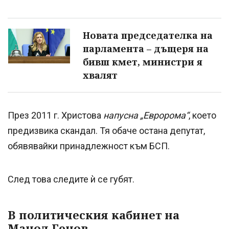
Новата председателка на
парламента – дъщеря на
бивш кмет, министри я
хвалят
През 2011 г. Христова
напусна „Евророма“
, което
предизвика скандал. Тя обаче остана депутат,
обявявайки принадлежност към БСП.
След това следите ѝ се губят.
В политическия кабинет на
Манол Генов