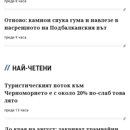
преди 8 часа
Отново: камион спука гума и навлезе в
насрещното на Подбалканския път
преди 9 часа
НАЙ-ЧЕТЕНИ
Туристическият поток към
Черноморието е с около 20% по-слаб това
лято
преди 13 часа
До края на август: закриват трамвайни