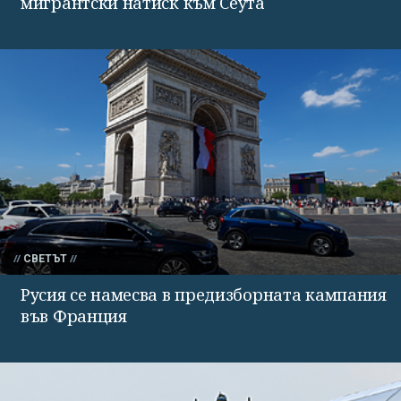
мигрантски натиск към Сеута
СВЕТЪТ
Русия се намесва в предизборната кампания
във Франция