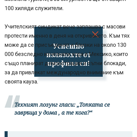
100 хиляди служители.
Учителският синдикат вече заплашва с масови
протести именно в деня на откриването. Към тях
Успешно
може да се присъединят и близки на около 130
излязохте от
000 безследно изчезнали хора в Мексико, които
профила си!
също планират демонстрации и пътни блокади,
за да привлекат международно внимание към
своята кауза.
Техният лозунг гласи: „Топката се
завръща у дома , а те кога?“