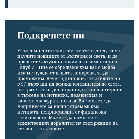
Подкрепете ни
Уважаеми читатели, вие сте тук и днес, за да
научите новините от България и света, и да
прочетете актуални анализи и коментари от
„Клуб Z“. Ние се обръщаме към вас с молба –
имаме нужда от вашата подкрепа, за да
продължим. Вече години вие, читателите ни
в 97 държави на всички континенти по света,
отваряте всеки ден страницата ни в интернет
в търсене на истинска, независима и
качествена журналистика. Вие можете да
допринесете за нашия стремеж към
истината, неприкривана от финансови
зависимости. Можете да помогнете
единственият поръчител на съдържание да
сте вие – читателите.