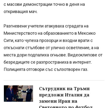
с масови демонстрации точно в деня на
откриващия мач.
Разгневени учители атакуваха сградата на
Министерството на образованието в Мексико
Сити, като чупеха прозорци и входни врати с
откъснати стълбове от улично осветление, а на
места дори подпалиха огньове. Видеоклипове от
безредиците се разпространиха в интернет.
Полицията отговори със сълзотворен газ.
Сътрудник на Тръмп
предложи Италия да
замени Иран на
Световното по футбол