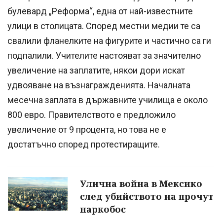
булевард „Реформа“, една от най-известните
улици в столицата. Според местни медии те са
свалили фланелките на фигурите и частично са ги
подпалили. Учителите настояват за значително
увеличение на заплатите, някои дори искат
удвояване на възнагражденията. Началната
месечна заплата в държавните училища е около
800 евро. Правителството е предложило
увеличение от 9 процента, но това не е
достатъчно според протестиращите.
Улична война в Мексико
след убийството на прочут
наркобос