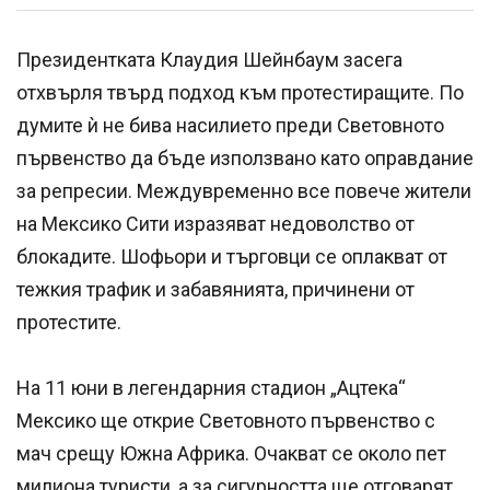
Президентката Клаудия Шейнбаум засега
отхвърля твърд подход към протестиращите. По
думите ѝ не бива насилието преди Световното
първенство да бъде използвано като оправдание
за репресии. Междувременно все повече жители
на Мексико Сити изразяват недоволство от
блокадите. Шофьори и търговци се оплакват от
тежкия трафик и забавянията, причинени от
протестите.
На 11 юни в легендарния стадион „Ацтека“
Мексико ще открие Световното първенство с
мач срещу Южна Африка. Очакват се около пет
милиона туристи, а за сигурността ще отговарят