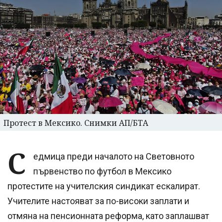
Протест в Мексико. Снимки АП/БТА
С
едмица преди началото на Световното
първенство по футбол в Мексико
протестите на учителския синдикат ескалират.
Учителите настояват за по-високи заплати и
отмяна на пенсионната реформа, като заплашват