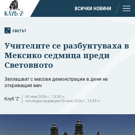
ВСИЧКИ НОВИНИ
СВЕТЪТ
Учителите се разбунтуваха в
Мексико седмица преди
Световното
Заплашват с масови демонстрации в деня на
откриващия мач
05 юни 2026 г., 13:55 ч.
Клуб 'Z'
последна редакция 05 юни 2026 г., 13:55 ч.