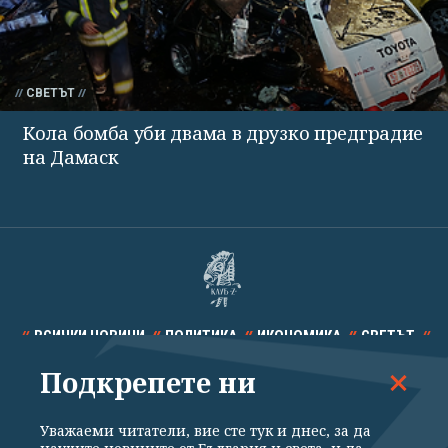
СВЕТЪТ
Кола бомба уби двама в друзко предградие
на Дамаск
ВСИЧКИ НОВИНИ
ПОЛИТИКА
ИКОНОМИКА
СВЕТЪТ
Подкрепете ни
СПОРТ
КУЛТУРА
ТЕХНОЛОГИИ
КАЛЕЙДОСКОП
МНЕНИЯ
Уважаеми читатели, вие сте тук и днес, за да