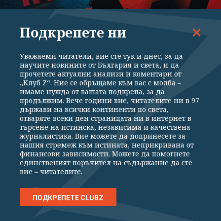
ЛИТЕРАТУРА
Подкрепете ни
"Хората виждат само решенията, които си
взел, но не и избора, който ти е даден…"
Уважаеми читатели, вие сте тук и днес, за да
(ОТКЪС)
научите новините от България и света, и да
прочетете актуални анализи и коментари от
„Клуб Z“. Ние се обръщаме към вас с молба –
имаме нужда от вашата подкрепа, за да
продължим. Вече години вие, читателите ни в 97
държави на всички континенти по света,
отваряте всеки ден страницата ни в интернет в
търсене на истинска, независима и качествена
журналистика. Вие можете да допринесете за
нашия стремеж към истината, неприкривана от
ВСИЧКИ НОВИНИ
ПОЛИТИКА
ИКОНОМИКА
СВЕТЪТ
финансови зависимости. Можете да помогнете
единственият поръчител на съдържание да сте
вие – читателите.
СПОРТ
КУЛТУРА
ТЕХНОЛОГИИ
КАЛЕЙДОСКОП
МНЕНИЯ
ПОДКРЕПЕТЕ CLUBZ