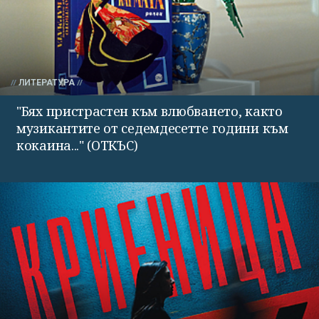
ЛИТЕРАТУРА
"Бях пристрастен към влюбването, както
музикантите от седемдесетте години към
кокаина..." (ОТКЪС)