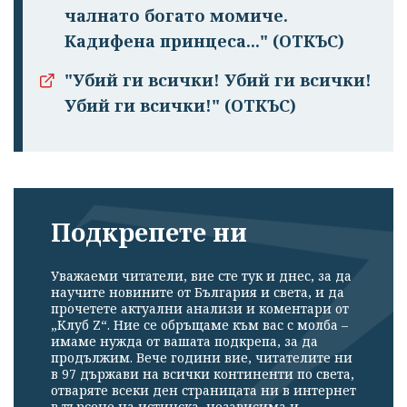
чалнато бога­то момиче.
Кадифена принцеса..." (ОТКЪС)
"Убий ги всички! Убий ги всички!
Убий ги всички!" (ОТКЪС)
Подкрепете ни
Уважаеми читатели, вие сте тук и днес, за да
научите новините от България и света, и да
прочетете актуални анализи и коментари от
„Клуб Z“. Ние се обръщаме към вас с молба –
имаме нужда от вашата подкрепа, за да
продължим. Вече години вие, читателите ни
в 97 държави на всички континенти по света,
отваряте всеки ден страницата ни в интернет
в търсене на истинска, независима и