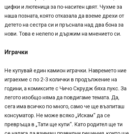
цифки и лютеница за по-наситен цвят. Чухме за
наша позната, която отказала да вземе дрехи от
детето на сестра си и пръснала над два бона за
нови. Това е нелепо и държим на мнението си.
Играчки
Не купувай един камион играчки. Навремето ние
играехме с по 2-3 колички в продължение на
години, а комиксите с Чичо Скрудж бяха лукс. За
легото изобщо няма да повдигаме темата. Да,
сега има всичко по много, само че ще възпиташ
консуматор. Не може всяко „Искам“ да се
превръща в „Тати ще купи“. Като родител ще ти
се налага да взимаш правилни решения, които ще