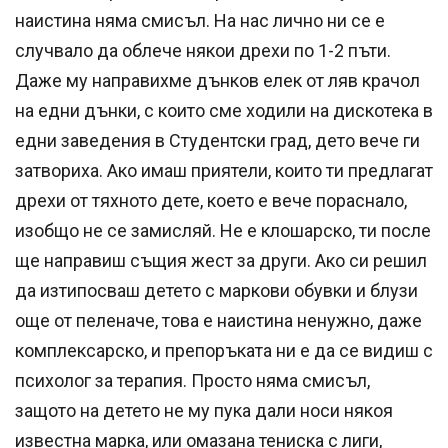
наистина няма смисъл. На нас лично ни се е
случвало да облече някои дрехи по 1-2 пъти.
Даже му направихме дънков елек от ляв крачол
на едни дънки, с които сме ходили на дискотека в
едни заведения в Студентски град, дето вече ги
затвориха. Ако имаш приятели, които ти предлагат
дрехи от тяхното дете, което е вече пораснало,
изобщо не се замисляй. Не е клошарско, ти после
ще направиш същия жест за други. Ако си решил
да изтипосваш детето с маркови обувки и блузи
още от пеленаче, това е наистина ненужно, даже
комплексарско, и препоръката ни е да се видиш с
психолог за терапия. Просто няма смисъл,
защото на детето не му пука дали носи някоя
известна марка, или омазана тениска с лиги,