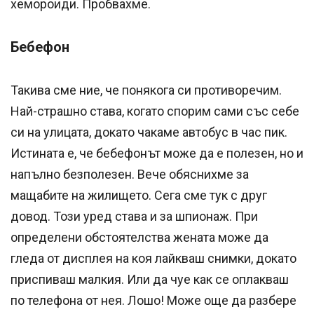
хемороиди. Пробвахме.
Бебефон
Такива сме ние, че понякога си противоречим.
Най-страшно става, когато спорим сами със себе
си на улицата, докато чакаме автобус в час пик.
Истината е, че бебефонът може да е полезен, но и
напълно безполезен. Вече обяснихме за
мащабите на жилището. Сега сме тук с друг
довод. Този уред става и за шпионаж. При
определени обстоятелства жената може да
гледа от дисплея на коя лайкваш снимки, докато
приспиваш малкия. Или да чуе как се оплакваш
по телефона от нея. Лошо! Може още да разбере