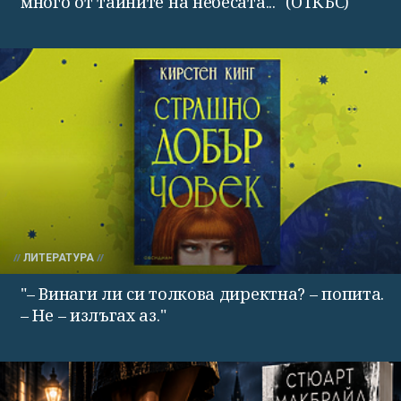
много от тайните на небесата..." (ОТКЪС)
ЛИТЕРАТУРА
"– Винаги ли си толкова директна? – попита.
– Не – излъгах аз."