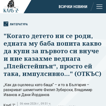
ВСИЧКИ НОВИНИ
ЛИТЕРАТУРА
"Когато детето ни се роди,
едната му баба попита какво
да купи за първото си внуче
и ние казахме веднага
„Плейстейшън“, просто ей
така, импулсивно..." (ОТКЪС)
„Как да оцелееш като баща“ – и то в България –
разкриват шеметните Филип Зуберски, Владимир
Иванов и Дани Йорданов
06 юни 2026 г., 09:51 ч.
Клуб 'Z'