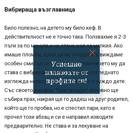
Вибрираща възглавница
Било полезно, на детето му било кеф. В
действителност не е точно така. Ползвахме я 2-3
пъти за по минута и ни стана жал за малкия. Ако
имаше пломби, щяха да му опадат. Не виждаме
Успешно
особен смисъл от това, освен слюнченето му да
излязохте от
става с вибриране, което отстрани погледнато
профила си!
изглежда нелепо. Би било смешно с чуждо дете.
Със своето е кофти. Този продукт основно ще
събира прах, накрая ще го дадеш на друг родител,
който ще го пробва, но е спестил пари, като е
прочел този абзац и си е направил изводите
предварително. Не става и за лекуване на