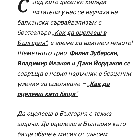
С
лед като десетки хиляди
читатели у нас се научиха на
балкански сървайвализъм с
бестселъра
„Как да оцелееш в
България“
, e време да вдигнем нивото!
Шеметното трио
Филип Зуберски,
Владимир Иванов
и
Дани Йорданов
се
завръща с новия наръчник с безценни
умения за оцеляване –
„Как да
оцелееш като баща“
.
Да оцелееш в България е тежка
задача. Да оцелееш в България като
баща обаче е мисия от съвсем