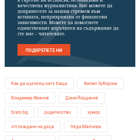
качествена журналистика. Вие можете да
допринесете за нашия стремеж към
истината, неприкривана от финансови
зависимости. Можете да помогнете
единственият поръчител на съдържание да
сте вие – читателите.
ПОДКРЕПЕТЕ НИ
Как да оцелееш като баща
Филип Зуберски
Владимир Иванов
Дани Йорданов
brato.bg
родителство
хумор
отглеждане на деца
Неда Малчева