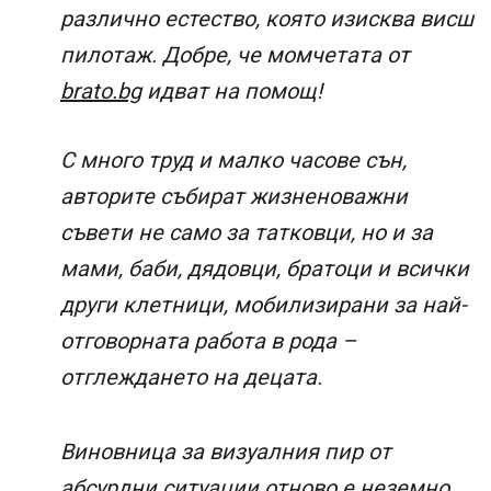
различно естество, която изисква висш
пилотаж. Добре, че момчетата от
brato.bg
идват на помощ!
С много труд и малко часове сън,
авторите събират жизненоважни
съвети не само за татковци, но и за
мами, баби, дядовци, братоци и всички
други клетници, мобилизирани за най-
отговорната работа в рода –
отглеждането на децата.
Виновница за визуалния пир от
абсурдни ситуации отново е неземно