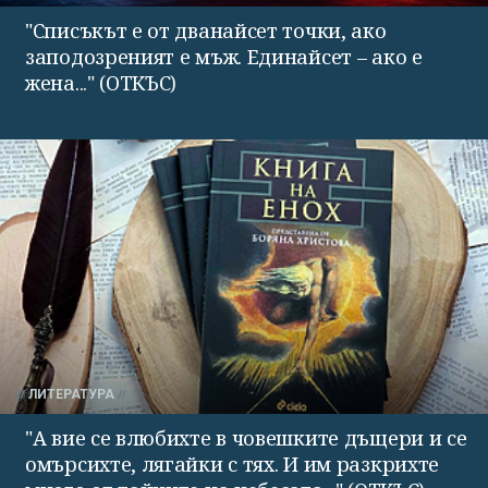
"Списъкът е от дванайсет точки, ако
заподозреният е мъж. Единайсет – ако е
жена..." (ОТКЪС)
ЛИТЕРАТУРА
"А вие се влюбихте в чо­вешките дъщери и се
омърсихте, лягайки с тях. И им раз­крихте