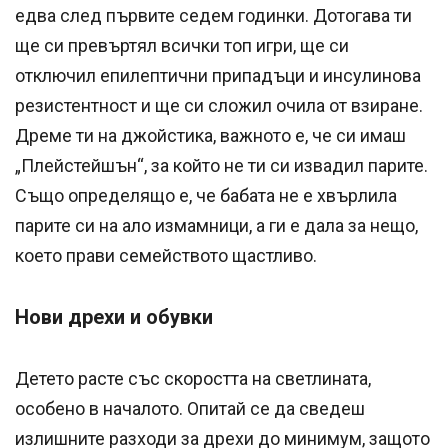
едва след първите седем годинки. Дотогава ти
ще си превъртял всички топ игри, ще си
отключил епилептични припадъци и инсулинова
резистентност и ще си сложил очила от взиране.
Дреме ти на джойстика, важното е, че си имаш
„Плейстейшън“, за който не ти си извадил парите.
Също определящо е, че бабата не е хвърлила
парите си на ало измамници, а ги е дала за нещо,
което прави семейството щастливо.
Нови дрехи и обувки
Детето расте със скоростта на светлината,
особено в началото. Опитай се да сведеш
излишните разходи за дрехи до минимум, защото