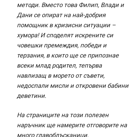
методи. Вместо това Филип, Влади и
Дани се опират на най-добрия
помощник в кризисни ситуации –
хумора! И споделят искрените си
човешки премеждия, победи и
терзания, в които ще се припознае
всеки млад родител, тепърва
навлизащ в морето от съвети,
недоспали мисли и откровени бабини
деветини.
На страниците на този полезен
наръчник ще намерите отговорите на
много главоблъсканици.