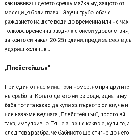
как навиваш детето срещу майка му, защото от
месеци „я боли глава“. Звучи грубо, обаче
раждането на дете води до временна или не чак
толкова временна раздяла с онези удоволствия,
за които си чакал 20-25 години, преди за сефте да
удариш коленце…
„Плейстейшън“
При един от нас мина този номер, но при другите
не сработи. Когато детето ни се роди, едната му
баба попита какво да купи за първото си внуче и
ние казахме веднага „Плейстейшън“, просто ей
така, импулсивно. Тя не знаеше какво е, купи го, а
след това разбра, че бабиното ще стигне до него