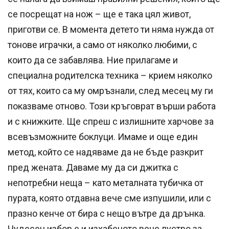
се посрещат на нож – ще е така цял живот,
приготви се. В момента детето ти няма нужда от
тонове играчки, а само от няколко любими, с
които да се забавлява. Ние прилагаме и
специална родителска техника – крием няколко
от тях, които са му омръзнали, след месец му ги
показваме отново. Този кръговрат върши работа
и с книжките. Ще спреш с излишните харчове за
всевъзможните боклуци. Имаме и още един
метод, който се надяваме да не бъде разкрит
пред жената. Даваме му да си джитка с
непотребни неща – като металната тубичка от
пурата, която отдавна вече сме изпушили, или с
празно кенче от бира с нещо вътре да дрънка.
Чудесен избор е и изхабеното вече лустро за