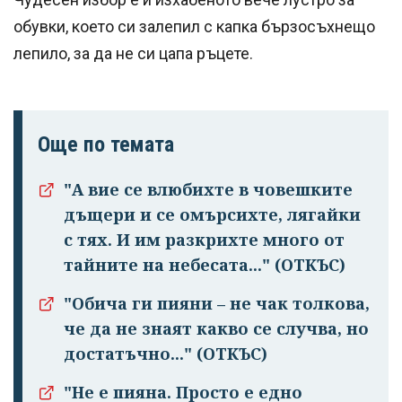
обувки, което си залепил с капка бързосъхнещо
лепило, за да не си цапа ръцете.
Още по темата
"А вие се влюбихте в чо­вешките
дъщери и се омърсихте, лягайки
с тях. И им раз­крихте много от
тайните на небесата..." (ОТКЪС)
"Обича ги пияни – не чак толкова,
че да не знаят какво се случва, но
достатъчно..." (ОТКЪС)
"Не е пияна. Просто е едно