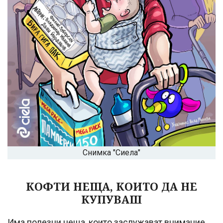
Снимка "Сиела"
КОФТИ НЕЩА, КОИТО ДА НЕ
КУПУВАШ
Има полезни неща, които заслужават внимание,