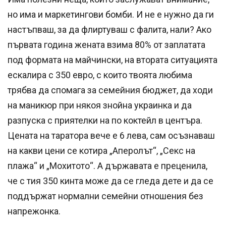
но има и маркетингови бомби. И не е нужно да ги
настъпваш, за да флиртуваш с фалита, нали? Ако
първата година жената взима 80% от заплатата
под формата на майчински, на втората ситуацията
ескалира с 350 евро, с които твоята любима
трябва да спомага за семейния бюджет, да ходи
на маникюр при някоя знойна украинка и да
разпуска с приятелки на по коктейл в центъра.
Цената на таратора вече е 6 лева, сам осъзнаваш
на какви цени се котира „Аперолът“, „Секс на
плажа“ и „Мохитото“. А държавата е преценила,
че с тия 350 кинта може да се гледа дете и да се
поддържат нормални семейни отношения без
напрежонка.