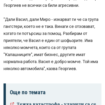
Георгиев не всички са били агресивни.
"Дали Васил, дали Миро - изкарват ги че са група
гангстери, което не е така. Винаги се отзовават,
когато ги потърсиш за помощ. Разбирам от
приятели, че Васил е един от шофьорите. Има
няколко момчета, които са от групата
"Калашниците", имат бизнес, другите имат
нормална работа. Васил е добро момче. Той има
няколко автомобила", казва Георгиев.
Още по темата
Тежка катастрофа - ударили са се