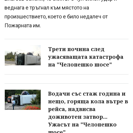
веднага е тръгнал към мястото на
произшествието, което е било недалеч от
Пожарната им.
Трети почина след
ужасяващата катастрофа
на "Челопешко шосе"
Водачи със стаж година и
нещо, горяща кола вътре в
рейса, надвисва
доживотен затвор...
Ужасът на "Челопешко
шосе"