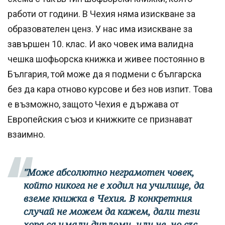
работи от години. В Чехия няма изискване за
образователен ценз. У нас има изискване за
завършен 10. клас. И ако човек има валидна
чешка шофьорска книжка и живее постоянно в
България, той може да я подмени с българска
без да кара отново курсове и без нов изпит. Това
е възможно, защото Чехия е държава от
Европейския съюз и книжките се признават
взаимно.
"Може абсолютно неграмотен човек,
който никога не е ходил на училище, да
вземе книжка в Чехия. В конкретния
случай не можем да кажем, дали тези
хора са имали дипломи, или не, но със