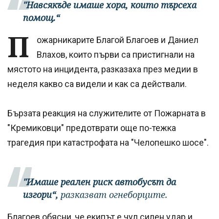
"Навсякъде имаше хора, които търсеха
помощ.“
П
ожарникарите Благой Благоев и Даниел
Влахов, които първи са пристигнали на
мястото на инцидента, разказаха през медии в
неделя какво са видели и как са действали.
Бързата реакция на служителите от Пожарната в
"Кремиковци" предотврати още по-тежка
трагедия при катастрофата на "Челопешко шосе".
"Имаше реален риск автобусът да
изгори“,
разказват огнеборците.
Благоев обясни, че екипът е чул силен удар и