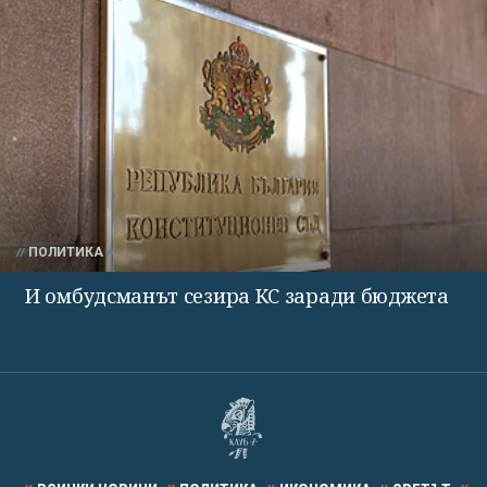
ПОЛИТИКА
И омбудсманът сезира КС заради бюджета