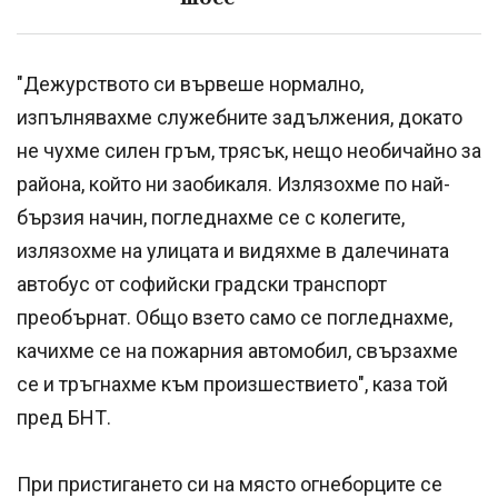
"Дежурството си вървеше нормално,
изпълнявахме служебните задължения, докато
не чухме силен гръм, трясък, нещо необичайно за
района, който ни заобикаля. Излязохме по най-
бързия начин, погледнахме се с колегите,
излязохме на улицата и видяхме в далечината
автобус от софийски градски транспорт
преобърнат. Общо взето само се погледнахме,
качихме се на пожарния автомобил, свързахме
се и тръгнахме към произшествието", каза той
пред БНТ.
При пристигането си на място огнеборците се