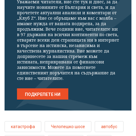
Уважаеми читатели, вие сте тук и днес, за да
научите новините от България и света, и да
прочетете актуални анализи и коментари от
„Клуб Z“. Ние се обръщаме към вас с молба –
имаме нужда от вашата подкрепа, за да
продължим. Вече години вие, читателите ни
в 97 държави на всички континенти по света,
отваряте всеки ден страницата ни в интернет
в търсене на истинска, независима и
качествена журналистика. Вие можете да
допринесете за нашия стремеж към
истината, неприкривана от финансови
зависимости. Можете да помогнете
единственият поръчител на съдържание да
сте вие – читателите.
ПОДКРЕПЕТЕ НИ
катастрофа
Челопешко шосе
автобус