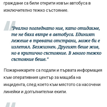
граждани са били открити извън автобуса в
изключително тежко състояние.
"Реално погледнато ние, като отидохме,
те не бяха вътре в автобуса. Единият
лежеше в тревата отстрани, може би е
излетял. Безжизнен. Другият беше жив,
но в критично състояние. В много тежко
състояние беше."
Пожарникарите са подали и първата информация
към оперативния център за мащаба на
инцидента, след което към мястото са насочени
линейки и допълнителни екипи.