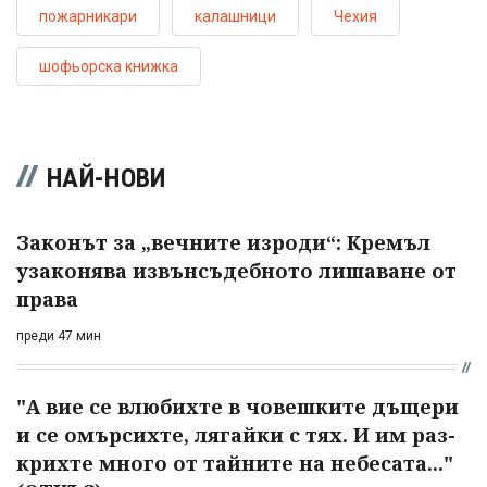
пожарникари
калашници
Чехия
шофьорска книжка
НАЙ-НОВИ
Законът за „вечните изроди“: Кремъл
узаконява извънсъдебното лишаване от
права
преди 47 мин
"А вие се влюбихте в чо­вешките дъщери
и се омърсихте, лягайки с тях. И им раз­
крихте много от тайните на небесата..."