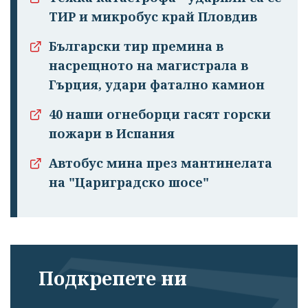
ТИР и микробус край Пловдив
Български тир премина в
насрещното на магистрала в
Гърция, удари фатално камион
40 наши огнеборци гасят горски
пожари в Испания
Автобус мина през мантинелата
на "Цариградско шосе"
Подкрепете ни