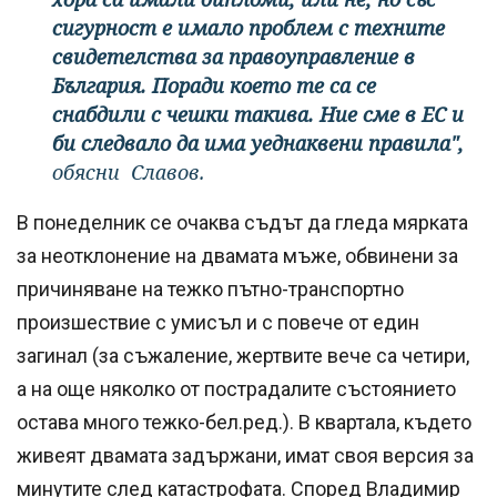
сигурност е имало проблем с техните
свидетелства за правоуправление в
България. Поради което те са се
снабдили с чешки такива. Ние сме в ЕС и
би следвало да има уеднаквени правила",
обясни Славов.
В понеделник се очаква съдът да гледа мярката
за неотклонение на двамата мъже, обвинени за
причиняване на тежко пътно-транспортно
произшествие с умисъл и с повече от един
загинал (за съжаление, жертвите вече са четири,
а на още няколко от пострадалите състоянието
остава много тежко-бел.ред.). В квартала, където
живеят двамата задържани, имат своя версия за
минутите след катастрофата. Според Владимир