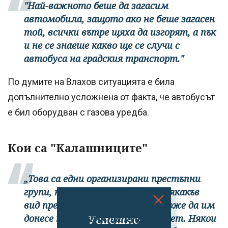
"Най-важното беше да загасим
автомобила, защото ако не беше загасен
той, всички вътре щяха да изгорят, а пък
и не се знаеше какво ще се случи с
автобуса на градския транспорт."
По думите на Влахов ситуацията е била
допълнително усложнена от факта, че автобусът
е бил оборудван с газова уредба.
Кои са "Калашниците"
„Това са едни организирани престъпни
групи, които се занимават с всякакъв
вид престъпен бизнес, който може да им
Успешно
донесе пари – проституция, рекет. Някои