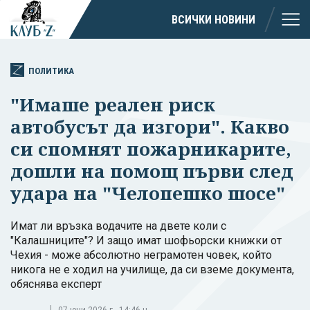
ВСИЧКИ НОВИНИ
ПОЛИТИКА
"Имаше реален риск
автобусът да изгори". Какво
си спомнят пожарникарите,
дошли на помощ първи след
удара на "Челопешко шосе"
Имат ли връзка водачите на двете коли с
"Калашниците"? И защо имат шофьорски книжки от
Чехия - може абсолютно неграмотен човек, който
никога не е ходил на училище, да си вземе документа,
обяснява експерт
07 юни 2026 г., 14:46 ч.