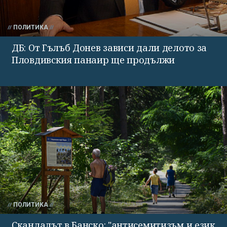
ПОЛИТИКА
ДБ: От Гълъб Донев зависи дали делото за
Пловдивския панаир ще продължи
ПОЛИТИКА
Скандалът в Банско: "антисемитизъм и език