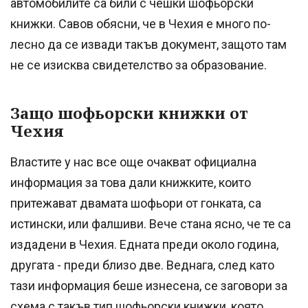
автомобилите са били с чешки шофьорски
книжки. Савов обясни, че в Чехия е много по-
лесно да се извади такъв документ, защото там
не се изисква свидетелство за образование.
Защо шофьорски книжки от
Чехия
Властите у нас все още очакват официална
информация за това дали книжките, които
притежават двамата шофьори от гонката, са
истински, или фалшиви. Вече стана ясно, че те са
издадени в Чехия. Едната преди около година,
другата - преди близо две. Веднага, след като
тази информация беше изнесена, се заговори за
схема с такъв тип шофьорски книжки, която