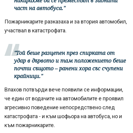
накарахме да се преместят в задната
част на автобуса."
Пожарникарите разказаха и за втория автомобил,
участвал в катастрофата.
"Той беше разцепен през спирката от
удар в дървото и там положението беше
почти същото – ранени хора със счупени
крайници."
Влахов потвърди вече появили се информации,
че един от водачите на автомобилите е проявил
агресивно поведение непосредствено след
катастрофата - и към шофьора на автобуса, но и
към пожарникарите.