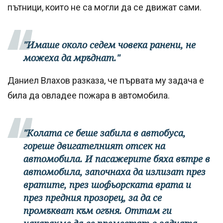
пътници, които не са могли да се движат сами.
"Имаше около седем човека ранени, не
можеха да мръднат."
Даниел Влахов разказа, че първата му задача е
била да овладее пожара в автомобила.
"Колата се беше забила в автобуса,
гореше двигателният отсек на
автомобила. И пасажерите бяха вътре в
автомобила, започнаха да излизат през
вратите, през шофьорската врата и
през предния прозорец, за да се
промъкват към огъня. Оттам ги