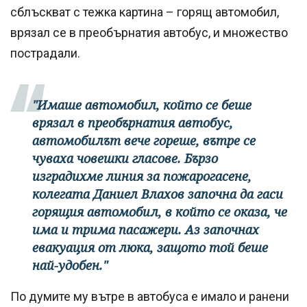
сблъскват с тежка картина – горящ автомобил,
врязал се в преобърнатия автобус, и множество
пострадали.
"Имаше автомобил, който се беше
врязал в преобърнатия автобус,
автомобилът вече гореше, вътре се
чуваха човешки гласове. Бързо
изградихме линия за пожарогасене,
колегата Даниел Влахов започна да гаси
горящия автомобил, в който се оказа, че
има и трима пасажери. Аз започнах
евакуация от люка, защото той беше
най-удобен."
По думите му вътре в автобуса е имало и ранени