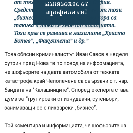
от тях държат просяците в София.
излязохте от
Средствата, които се генират от този
профила си!
„бизнес” са много големи. Тези хора са
такива и това се знае от полицията.
Този кръг се развива в махалите „Христо
Ботев”, „Факултета” и др.”
Това обясни криминалистът Иван Савов в неделя
сутрин пред Нова тв по повод на информацията,
че шофьорите на двата автомобила от тежката
катастрофа край Челопечене са свързани с т. нар.
бандата на "Калашниците". Според експерта става
дума за "групировки от изнудвачи, сутеньори,
занимаващи се с лихварски „бизнес”.
Той коментира и информацията, че шофьорите на