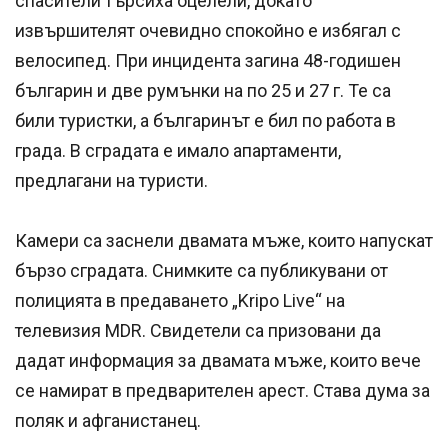
спасители търсиха оцелели, докато
извършителят очевидно спокойно е избягал с
велосипед. При инцидента загина 48-годишен
българин и две румънки на по 25 и 27 г. Те са
били туристки, а българинът е бил по работа в
града. В сградата е имало апартаменти,
предлагани на туристи.
Камери са заснели двамата мъже, които напускат
бързо сградата. Снимките са публикувани от
полицията в предаването „Kripo Live“ на
телевизия MDR. Свидетели са призовани да
дадат информация за двамата мъже, които вече
се намират в предварителен арест. Става дума за
поляк и афганистанец.