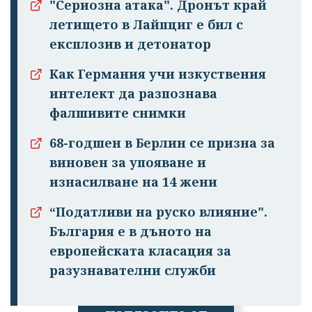
"Сериозна атака". Дронът край
летището в Лайпциг е бил с
експлозив и детонатор
Как Германия учи изкуствения
интелект да разпознава
фалшивите снимки
68-годшен в Берлин се призна за
виновен за упояване и
изнасилване на 14 жени
“Податливи на руско влияние".
България е в дъното на
европейската класация за
разузнавателни служби
Успешно