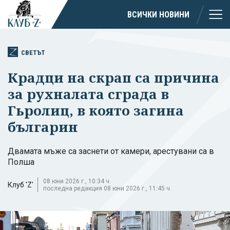
ВСИЧКИ НОВИНИ
СВЕТЪТ
Крадци на скрап са причина
за рухналата сграда в
Гьролиц, в която загина
българин
Двамата мъже са заснети от камери, арестувани са в
Полша
08 юни 2026 г., 10:34 ч.
Клуб 'Z'
последна редакция 08 юни 2026 г., 11:45 ч.