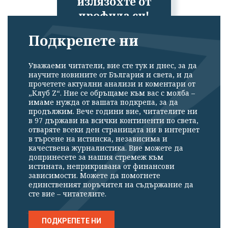
излязохте от
профила си!
Подкрепете ни
Уважаеми читатели, вие сте тук и днес, за да
научите новините от България и света, и да
прочетете актуални анализи и коментари от
„Клуб Z“. Ние се обръщаме към вас с молба –
имаме нужда от вашата подкрепа, за да
продължим. Вече години вие, читателите ни
в 97 държави на всички континенти по света,
отваряте всеки ден страницата ни в интернет
в търсене на истинска, независима и
качествена журналистика. Вие можете да
допринесете за нашия стремеж към
истината, неприкривана от финансови
зависимости. Можете да помогнете
единственият поръчител на съдържание да
сте вие – читателите.
ПОДКРЕПЕТЕ НИ