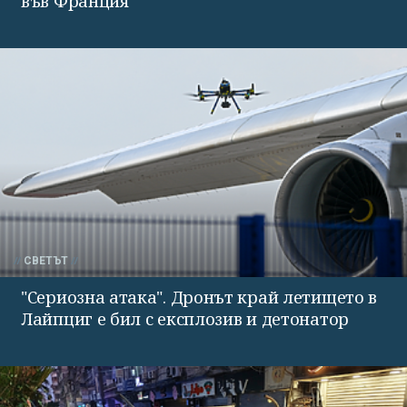
във Франция
СВЕТЪТ
"Сериозна атака". Дронът край летището в
Лайпциг е бил с експлозив и детонатор