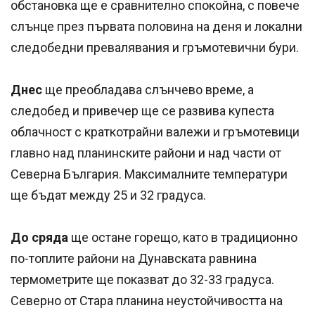
обстановка ще е сравнително спокойна, с повече
слънце през първата половина на деня и локални
следобедни превалявания и гръмотевични бури.
Днес
ще преобладава слънчево време, а
следобед и привечер ще се развива купеста
облачност с краткотрайни валежи и гръмотевици
главно над планинските райони и над части от
Северна България. Максималните температури
ще бъдат между 25 и 32 градуса.
До сряда
ще остане горещо, като в традиционно
по-топлите райони на Дунавската равнина
термометрите ще показват до 32-33 градуса.
Северно от Стара планина неустойчивостта на