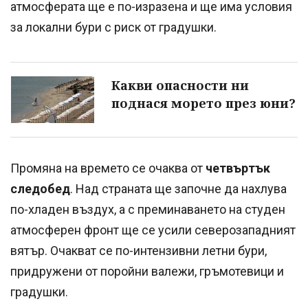
атмосферата ще е по-изразена и ще има условия
за локални бури с риск от градушки.
Какви опасности ни
поднася морето през юни?
Промяна на времето се очаква от
четвъртък
следобед
. Над страната ще започне да нахлува
по-хладен въздух, а с преминаването на студен
атмосферен фронт ще се усили северозападният
вятър. Очакват се по-интензивни летни бури,
придружени от поройни валежи, гръмотевици и
градушки.