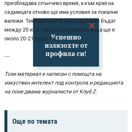
преобладава слънчево време, а към края на
седмицата отново ще има условия за локални
валежи. Температурите на въздуха ще бъдат
между 20 и 26 градуса, а морската вода ще е
Успешно
около 20-21 градуса.
излязохте от
профила си!
---
Този материал е написан с помощта на
изкуствен интелект под контрола и редакцията
на поне двама журналисти от Клуб Z.
Още по темата