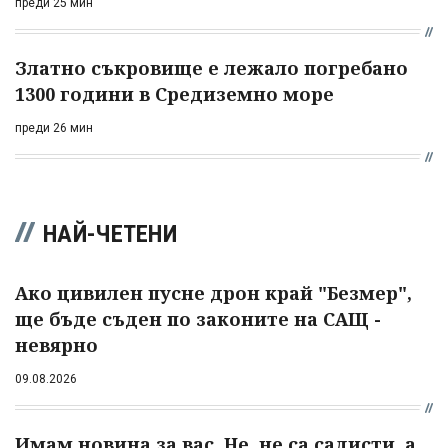
преди 25 мин
Златно съкровище е лежало погребано
1300 години в Средиземно море
преди 26 мин
НАЙ-ЧЕТЕНИ
Ако цивилен пусне дрон край "Безмер",
ще бъде съден по законите на САЩ -
невярно
09.08.2026
Имам новина за вас. Не, не са садисти, а