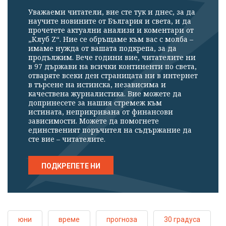
Уважаеми читатели, вие сте тук и днес, за да
научите новините от България и света, и да
прочетете актуални анализи и коментари от
„Клуб Z“. Ние се обръщаме към вас с молба –
имаме нужда от вашата подкрепа, за да
продължим. Вече години вие, читателите ни
в 97 държави на всички континенти по света,
отваряте всеки ден страницата ни в интернет
в търсене на истинска, независима и
качествена журналистика. Вие можете да
допринесете за нашия стремеж към
истината, неприкривана от финансови
зависимости. Можете да помогнете
единственият поръчител на съдържание да
сте вие – читателите.
ПОДКРЕПЕТЕ НИ
юни
време
прогноза
30 градуса