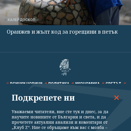
КАЛЕЙДОСКОП
Оранжев и жълт код за горещини в петък
ВСИЧКИ НОВИНИ
ПОЛИТИКА
ИКОНОМИКА
СВЕТЪТ
Подкрепете ни
СПОРТ
КУЛТУРА
ТЕХНОЛОГИИ
КАЛЕЙДОСКОП
МНЕНИЯ
Уважаеми читатели, вие сте тук и днес, за да
научите новините от България и света, и да
прочетете актуални анализи и коментари от
„Клуб Z“. Ние се обръщаме към вас с молба –