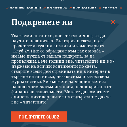
ВСИЧКИ НОВИНИ
ПОЛИТИКА
ИКОНОМИКА
СВЕТЪТ
Подкрепете ни
СПОРТ
КУЛТУРА
ТЕХНОЛОГИИ
КАЛЕЙДОСКОП
МНЕНИЯ
Уважаеми читатели, вие сте тук и днес, за да
научите новините от България и света, и да
прочетете актуални анализи и коментари от
„Клуб Z“. Ние се обръщаме към вас с молба –
имаме нужда от вашата подкрепа, за да
продължим. Вече години вие, читателите ни в 97
Общи условия
Политика за поверителност
държави на всички континенти по света,
отваряте всеки ден страницата ни в интернет в
Реклама
Партньори
Контакти
За Клуб Z
търсене на истинска, независима и качествена
Екип
Подкрепете ни
журналистика. Вие можете да допринесете за
нашия стремеж към истината, неприкривана от
финансови зависимости. Можете да помогнете
единственият поръчител на съдържание да сте
Издател на www.clubz.bg е „Клуб Зебра Медия“ ЕООД, София, ул. "Алеко
вие – читателите.
Константинов" 3. Всички права запазени 2026 „Клуб Зебра Медия“
ЕООД.
Препечатването на материали, снимки и видео от www.clubz.bg без
разрешение ще бъде преследвано по съдебен път, съгласно
ПОДКРЕПЕТЕ CLUBZ
ОБЩИТЕ УСЛОВИЯ