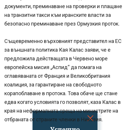
документи, преминаване на проверки и плащане
на транзитни такси към иранските власти за
безопасно преминаване през Ормузкия проток.
Същевременно върховният представител на ЕС
за външната политика Кая Калас заяви, че е
предложила действащата в Червено море
европейска мисия „Аспид“ да помага на
оглавяваната от Франция и Великобритания
коалиция, за гарантиране на свободното
корапоблаване в протока. Това обаче ще стане
едва когато условията го позволят, каза Калас в
края на неформалната среща на министрите на
отбраната от страните членки в Никозия.
Успешно