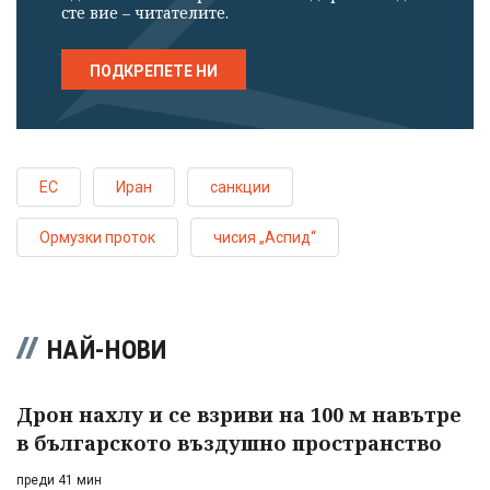
сте вие – читателите.
ПОДКРЕПЕТЕ НИ
ЕС
Иран
санкции
Ормузки проток
чисия „Аспид“
НАЙ-НОВИ
Дрон нахлу и се взриви на 100 м навътре
в българското въздушно пространство
преди 41 мин