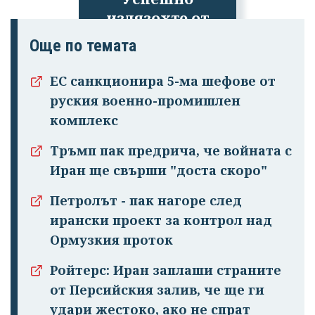
излязохте от
профила си!
Още по темата
ЕС санкционира 5-ма шефове от
руския военно-промишлен
комплекс
Тръмп пак предрича, че войната с
Иран ще свърши "доста скоро"
Петролът - пак нагоре след
ирански проект за контрол над
Ормузкия проток
Ройтерс: Иран заплаши страните
от Персийския залив, че ще ги
удари жестоко, ако не спрат