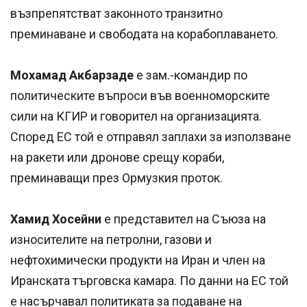
възпрепятстват законното транзитно
преминаване и свободата на корабоплаването.
Мохамад Акбарзаде
е зам.-командир по
политическите въпроси във военноморските
сили на КГИР и говорител на организацията.
Според ЕС той е отправял заплахи за използване
на ракети или дронове срещу кораби,
преминаващи през Ормузкия проток.
Хамид Хосейни
е представител на Съюза на
износителите на петролни, газови и
нефтохимически продукти на Иран и член на
Иранската търговска камара. По данни на ЕС той
е насърчавал политиката за подаване на