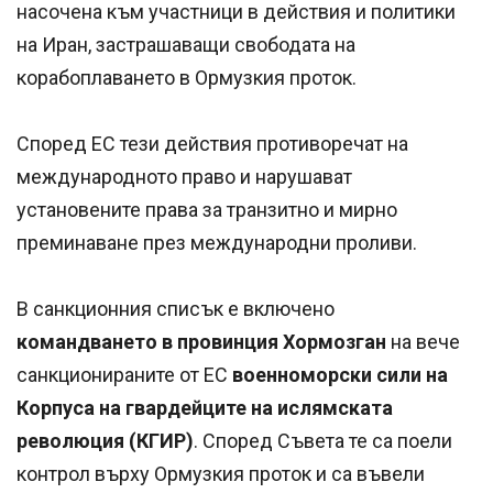
насочена към участници в действия и политики
на Иран, застрашаващи свободата на
корабоплаването в Ормузкия проток.
Според ЕС тези действия противоречат на
международното право и нарушават
установените права за транзитно и мирно
преминаване през международни проливи.
В санкционния списък е включено
командването в провинция Хормозган
на вече
санкционираните от ЕС
военноморски сили на
Корпуса на гвардейците на ислямската
революция (КГИР)
. Според Съвета те са поели
контрол върху Ормузкия проток и са въвели