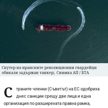
Скутер на иранските революционни гвардейци
обикаля задържан танкер;. Снимка АП / БТА
С
траните членки (Съветът) на ЕС одобриха
днес санкции срещу две лица и една
организация по разширената правна рамка,