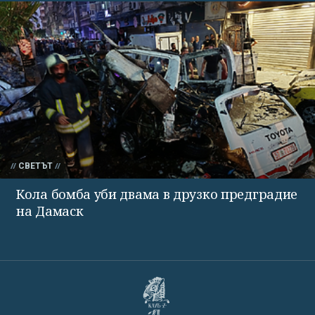
СВЕТЪТ
Кола бомба уби двама в друзко предградие
на Дамаск