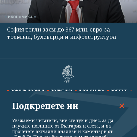
ИКОНОМИКА
София тегли заем до 367 млн. евро за
трамваи, булеварди и инфраструктура
ВСИЧКИ НОВИНИ
ПОЛИТИКА
ИКОНОМИКА
СВЕТЪТ
Подкрепете ни
СПОРТ
КУЛТУРА
ТЕХНОЛОГИИ
КАЛЕЙДОСКОП
МНЕНИЯ
Уважаеми читатели, вие сте тук и днес, за да
научите новините от България и света, и да
прочетете актуални анализи и коментари от
„Клуб Z“. Ние се обръщаме към вас с молба –