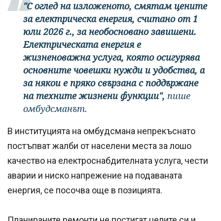
"С оглед на изложеното, смятам цените
за електрическа енергия, считано от 1
юли 2026 г., за необосновано завишени.
Електрическата енергия е
жизненоважна услуга, която осигурява
основните човешки нужди и удобства, а
за някои е пряко свързана с поддържане
на техните жизнени функции",
пише
омбудсманът.
В институцията на омбудсмана непрекъснато
постъпват жалби от населени места за лошо
качество на електроснабдителната услуга, чести
аварии и ниско напрежение на подаваната
енергия, се посочва още в позицията.
Планираните ремонти не постигат целите си и