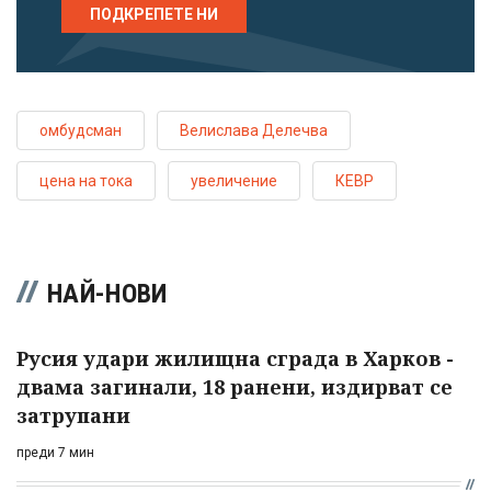
ПОДКРЕПЕТЕ НИ
омбудсман
Велислава Делечва
цена на тока
увеличение
КЕВР
НАЙ-НОВИ
Русия удари жилищна сграда в Харков -
двама загинали, 18 ранени, издирват се
затрупани
преди 7 мин