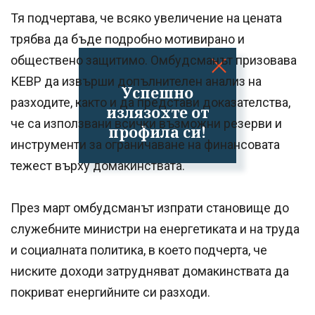
Тя подчертава, че всяко увеличение на цената
трябва да бъде подробно мотивирано и
обществено защитимо. Омбудсманът призовава
КЕВР да извърши допълнителен анализ на
Успешно
разходите, както и да представи доказателства,
излязохте от
че са използвани всички възможни резерви и
профила си!
инструменти за ограничаване на финансовата
тежест върху домакинствата.
През март омбудсманът изпрати становище до
служебните министри на енергетиката и на труда
и социалната политика, в което подчерта, че
ниските доходи затрудняват домакинствата да
покриват енергийните си разходи.