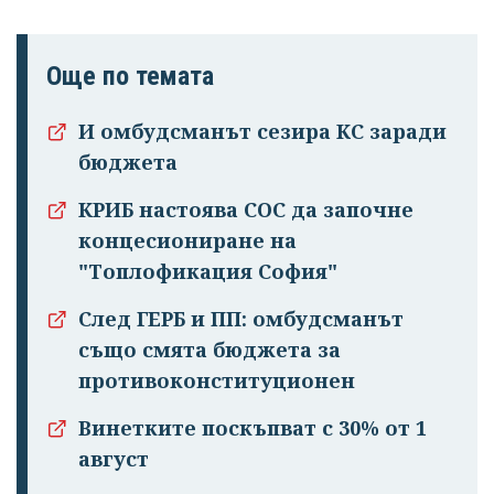
Още по темата
И омбудсманът сезира КС заради
бюджета
КРИБ настоява СОС да започне
концесиониране на
"Топлофикация София"
След ГЕРБ и ПП: омбудсманът
също смята бюджета за
противоконституционен
Винетките поскъпват с 30% от 1
август