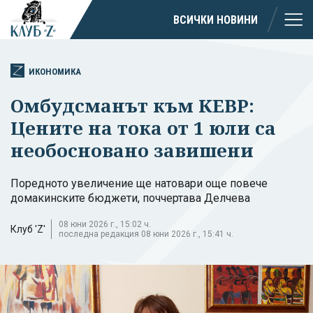
ВСИЧКИ НОВИНИ
ИКОНОМИКА
Омбудсманът към КЕВР:
Цените на тока от 1 юли са
необосновано завишени
Поредното увеличение ще натовари още повече
домакинските бюджети, поччертава Делчева
08 юни 2026 г., 15:02 ч.
Клуб 'Z'
последна редакция 08 юни 2026 г., 15:41 ч.