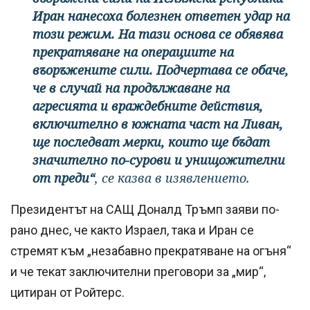
Иран нанесоха болезнен ответен удар на
този режим. На тази основа се обявява
прекратяване на операциите на
въоръжените сили. Подчертава се обаче,
че в случай на продължаване на
агресията и враждебните действия,
включително в южната част на Ливан,
ще последват мерки, които ще бъдат
значително по-сурови и унищожителни
от преди“
, се казва в изявлението.
Президентът на САЩ Доналд Тръмп заяви по-
рано днес, че както Израел, така и Иран се
стремят към „незабавно прекратяване на огъня“
и че текат заключителни преговори за „мир“,
цитиран от Ройтерс.