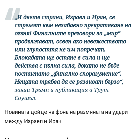
„И двете страни, Израел и Иран, се
стремят към незабавно прекратяване на
огъня! Финалните преговори за „мир“
продължават, освен ако невежеството
или глупостта не им попречат.
Блокадата ще остане в сила и ще
действа с пълна сила, докато не бъде
постигнато „финално споразумение“.
Нещата трябва да се развиват бързо“
,
заяви Тръмп в публикация в Трут
Соушъл.
Новината дойде на фона на размяната на удари
между Израел и Иран.