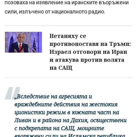
позоваха на изявление на иранските въоръжени
сили, излъчено от националното радио.
Нетаняху се
противопоставя на Тръмп:
Израел отговори на Иран
и атакува против волята
на САЩ
„Вследствие на агресията и
враждебните действия на жестокия
ционистки режим
в южната част на
Ливан и в района на Дахия, осъществени
с подкрепата на САЩ, мощните
въоръжени сили на Ислямска република