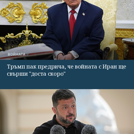
ВОЙНАТА
Тръмп пак предрича, че войната с Иран ще
свърши "доста скоро"