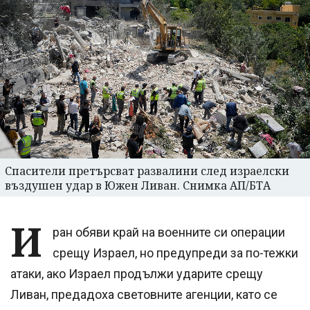
Спасители претърсват развалини след израелски
въздушен удар в Южен Ливан. Снимка АП/БТА
И
ран обяви край на военните си операции
срещу Израел, но предупреди за по-тежки
атаки, ако Израел продължи ударите срещу
Ливан, предадоха световните агенции, като се