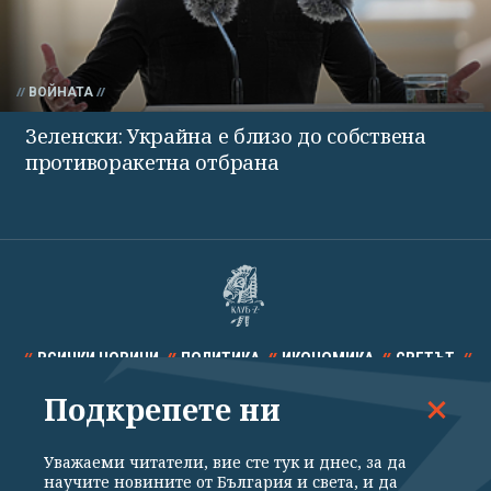
ВОЙНАТА
Зеленски: Украйна е близо до собствена
противоракетна отбрана
ВСИЧКИ НОВИНИ
ПОЛИТИКА
ИКОНОМИКА
СВЕТЪТ
Подкрепете ни
СПОРТ
КУЛТУРА
ТЕХНОЛОГИИ
КАЛЕЙДОСКОП
МНЕНИЯ
Уважаеми читатели, вие сте тук и днес, за да
научите новините от България и света, и да