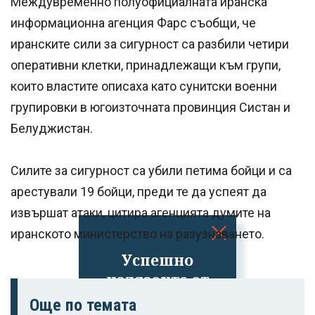
Междувременно полуофициалната иранска
информационна агенция Фарс съобщи, че
иранските сили за сигурност са разбили четири
оперативни клетки, принадлежащи към групи,
които властите описаха като сунитски военни
групировки в югоизточната провинция Систан и
Белуджистан.
Силите за сигурност са убили петима бойци и са
арестували 19 бойци, преди те да успеят да
извършат атаки, цитира агенцията думите на
иранското министерство на разузнаването.
Успешно
излязохте от
профила си!
Още по темата