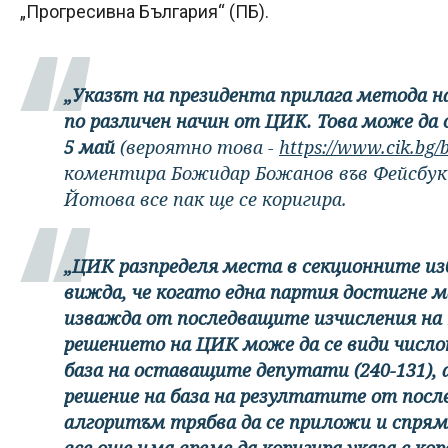
„Прогресивна България“ (ПБ).
„Указът на президента прилага метода н
по различен начин от ЦИК. Това може да 
5 май
(вероятно това -
https://www.cik.bg/
коментира Божидар Божанов във Фейсбук 
Йотова все пак ще се коригира.
„ЦИК разпределя места в секционните из
вижда, че когато една партия достигне м
изважда от последващите изчисления на
решението на ЦИК може да се види числот
база на оставащите депутати (240-131), а 
решение на база на резултатите от посл
алгоритъм трябва да се приложи и спря
все още има време да коригира указа с ко