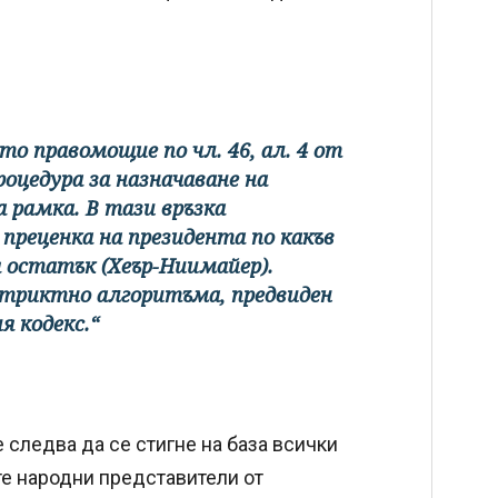
то правомощие по чл. 46, ал. 4 от
роцедура за назначаване на
 рамка. В тази връзка
 преценка на президента по какъв
 остатък (Хеър-Ниимайер).
стриктно алгоритъма, предвиден
я кодекс.“
 следва да се стигне на база всички
-те народни представители от