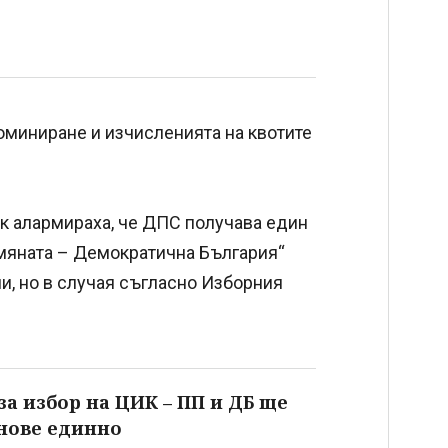
оминиране и изчисленията на квотите
к алармираха, че ДПС получава един
мяната – Демократична България“
и, но в случая съгласно Изборния
за избор на ЦИК – ПП и ДБ ще
енове единно