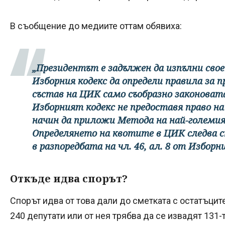
В съобщение до медиите оттам обявиха:
„Президентът е задължен да изпълни свое
Изборния кодекс да определи правила за п
състав на ЦИК само съобразно законовата
Изборният кодекс не предоставя право на
начин да приложи Метода на най-големия
Определянето на квотите в ЦИК следва 
в разпоредбата на чл. 46, ал. 8 от Изборни
Откъде идва спорът?
Спорът идва от това дали до сметката с остатъците
240 депутати или от нея трябва да се извадят 131