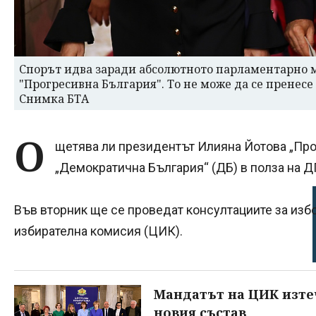
Спорът идва заради абсолютното парламентарно 
"Прогресивна България". То не може да се пренесе 
Снимка БТА
О
щетява ли президентът Илияна Йотова „Пр
„Демократична България“ (ДБ) в полза на 
Във вторник ще се проведат консултациите за избо
избирателна комисия (ЦИК).
Мандатът на ЦИК изтече
новия състав