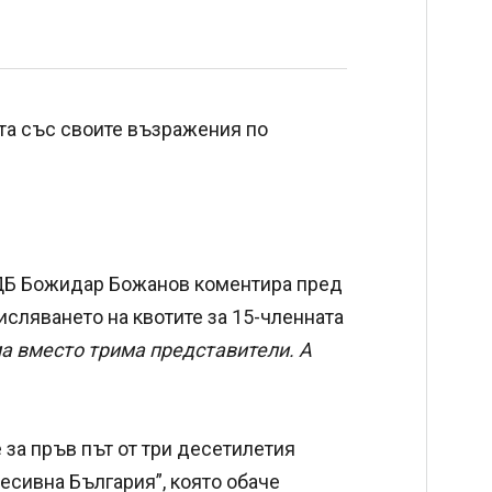
нта със своите възражения по
 ДБ Божидар Божанов коментира пред
исляването на квотите за 15-членната
а вместо трима представители. А
 за пръв път от три десетилетия
есивна България”, която обаче