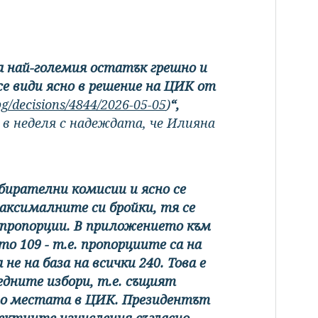
а най-големия остатък грешно и
се види ясно в решение на ЦИК от
bg/decisions/4844/2026-05-05
)
“,
в неделя с надеждата, че Илияна
бирателни комисии и ясно се
аксималните си бройки, тя се
 пропорции. В приложението към
о 109 - т.е. пропорциите са на
не на база на всички 240. Това е
едните избори, т.е. същият
мо местата в ЦИК. Президентът
ректните изчисления съгласно