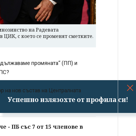
мнозинство на Радевата
в ЦИК, с което се променят сметките.
одължаваме промяната“ (ПП) и
ДПС?
р на нов състав на Централната
Успешно излязохте от профила си!
 - ПБ със 7 от 15 членове в