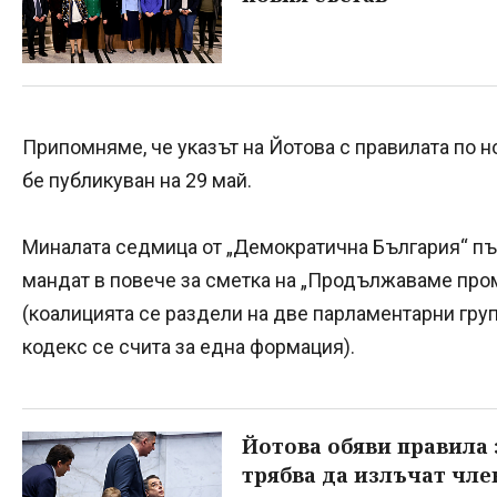
Припомняме, че указът на Йотова с правилата по н
бе публикуван на 29 май.
Миналата седмица от „Демократична България“ пъ
мандат в повече за сметка на „Продължаваме про
(коалицията се раздели на две парламентарни груп
кодекс се счита за една формация).
Йотова обяви правила 
трябва да излъчат чл