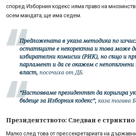
според Изборния кодекс няма право на мнозинств
осем мандата, ще има седем.
Предложената в указа методика по изчис
остатъците е некоректна и това може да
избирателни комисии (РИК), но също и пр
парламент и да се окажем с непопълнени
власт,
посочиха от ДБ.
“Настояваме президентът да коригира ука
бъдеще за Изборния кодекс”,
каза тогава 
Президентството: Следван е стриктно
Малко след това от прессекретариата на държавни