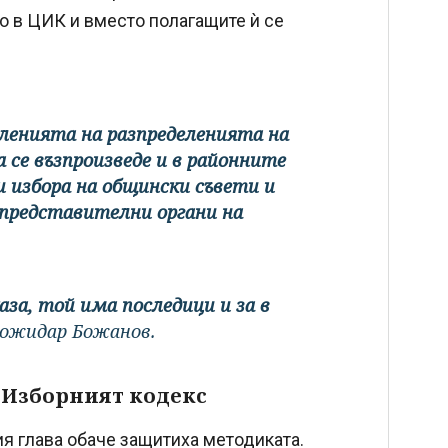
о в ЦИК и вместо полагащите ѝ се
ленията на разпределенията на
 се възпроизведе и в районните
и избора на общински съвети и
 представителни органи на
за, той има последици и за в
Божидар Божанов.
 Изборният кодекс
я глава обаче защитиха методиката.