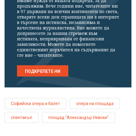
имаме нужда от вашата подкрепа, за да
продължим. Вече години вие, читателите ни
в 97 държави на всички континенти по света,
отваряте всеки ден страницата ни в интернет
в търсене на истинска, независима и
качествена журналистика. Вие можете да
допринесете за нашия стремеж към
истината, неприкривана от финансови
зависимости. Можете да помогнете
единственият поръчител на съдържание да
сте вие – читателите.
ПОДКРЕПЕТЕ НИ
Софийска опера и балет
опера на площада
спектакъл
площад "Александър Невски"