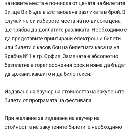
на новите места е по-ниска от цената на билетите
Ви, ще Ви бъде възстановена разликата в брой. В
случай че си изберете места на по-висока цена,
ще трябва да доплатите разликата. Необходимо е
да представите принтирани електронни билети
или билети с касов бон на билетната каса на ул.
Врабча №1 в гр. София. Замяната е абсолютно
безплатна в горепосочения срок и няма да бъдат
удържани, каквито и да било такси.
Издаване на ваучер на стойността на закупените
билети от програмата на фестивала.
При желание за издаване на ваучер на
стойността на закупените билети, е необходимо