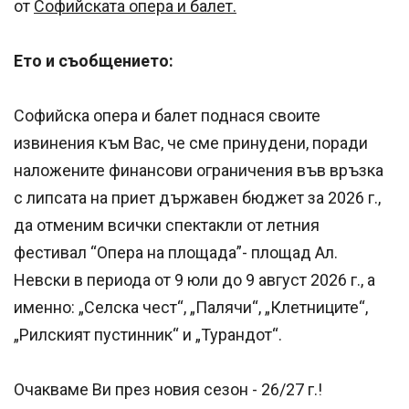
от
Софийската опера и балет.
Ето и съобщението:
Софийска опера и балет поднася своите
извинения към Вас, че сме принудени, поради
наложените финансови ограничения във връзка
с липсата на приет държавен бюджет за 2026 г.,
да отменим всички спектакли от летния
фестивал “Опера на площада”- площад Ал.
Невски в периода от 9 юли до 9 август 2026 г., а
именно: „Селска чест“, „Палячи“, „Клетниците“,
„Рилският пустинник“ и „Турандот“.
Очакваме Ви през новия сезон - 26/27 г.!