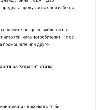
ланд", "Била", "СБА", "Дар",
е предлага продукти по свой избор, с
 търсените, че ще се наблегне на
т нито той, нито потребителят. Не се
на промоциите или друго.
азин за хората" става
ициативата - доколкото тя би