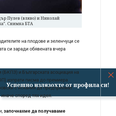
дър Пулев (вляво) и Николай
а". Снимка БТА
дителите на плодове и зеленчуци се
ката си заради обявената вчера
 (БКПЗ) и Българската асоциация на
ОП) изпрати писма до премиера
Успешно излязохте от профила си!
овски с искания да предприемат
 иначе според тях идея.
и,
започнахме да получаваме