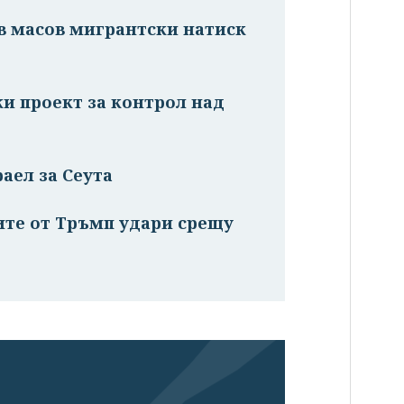
в масов мигрантски натиск
ки проект за контрол над
аел за Сеута
ите от Тръмп удари срещу