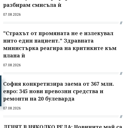
разбирам смисъла ѝ
07.08.2026
"Страхът от промяната не е излекувал
нито един пациент." Здравната
министърка реагира на критиките към
плана ѝ
07.08.2026
София конкретизира заема от 367 млн.
евро: 345 нови превозни средства и
ремонти на 20 булеварда
07.08.2026
ДЕНЯТ В НЯКОЛКО РЕДА: Новините май са