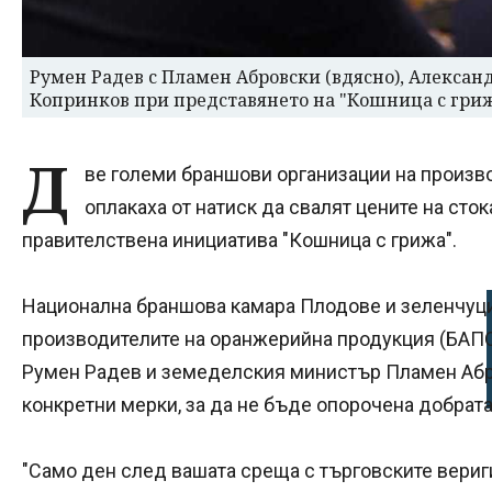
Румен Радев с Пламен Абровски (вдясно), Алексан
Копринков при представянето на "Кошница с гриж
Д
ве големи браншови организации на произво
оплакаха от натиск да свалят цените на сто
правителствена инициатива "Кошница с грижа".
Национална браншова камара Плодове и зеленчуци
производителите на оранжерийна продукция (БАП
Румен Радев и земеделския министър Пламен Абр
конкретни мерки, за да не бъде опорочена добрата
"Само ден след вашата среща с търговските вериг