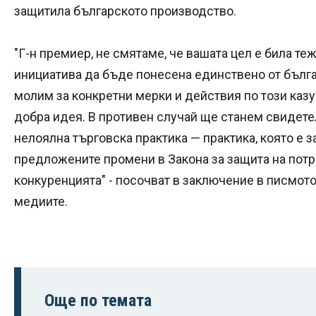
защитила българското производство.
"Г-н премиер, не смятаме, че вашата цел е била те
инициатива да бъде понесена единствено от бълга
молим за конкретни мерки и действия по този казу
добра идея. В противен случай ще станем свидете
нелоялна търговска практика — практика, която е з
предложените промени в Закона за защита на потр
конкуренцията" - посочват в заключение в писмото
медиите.
Още по темата