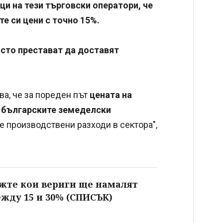
и на тези търговски оператори, че
е си цени с точно 15%.
росто престават да доставят
ва, че за пореден път
цената на
т българските земеделски
е производствени разходи в сектора",
ижте кои вериги ще намалят
жду 15 и 30% (СПИСЪК)