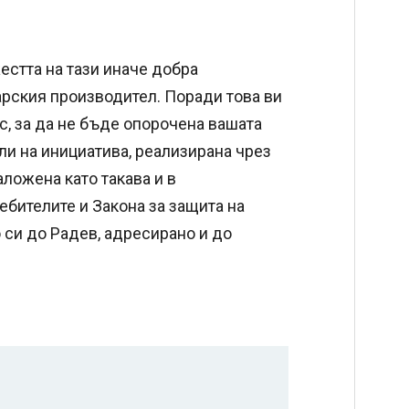
жестта на тази иначе добра
рския производител. Поради това ви
с, за да не бъде опорочена вашата
ли на инициатива, реализирана чрез
аложена като такава и в
ебителите и Закона за защита на
 си до Радев, адресирано и до