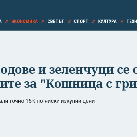
А
ИКОНОМИКА
СВЕТЪТ
СПОРТ
КУЛТУРА
ТЕХ
одове и зеленчуци се 
ните за "Кошница с гр
али точно 15% по-ниски изкупни цени