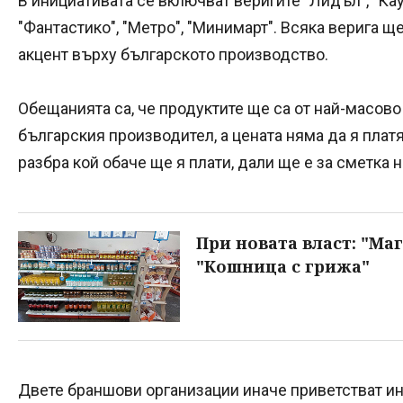
В инициативата се включват веригите "Лидъл", "Кауф
"Фантастико", "Метро", "Минимарт". Всяка верига щ
акцент върху българското производство.
Обещанията са, че продуктите ще са от най-масово
българския производител, а цената няма да я платя
разбра кой обаче ще я плати, дали ще е за сметка 
При новата власт: "Маг
"Кошница с грижа"
Двете браншови организации иначе приветстват ин