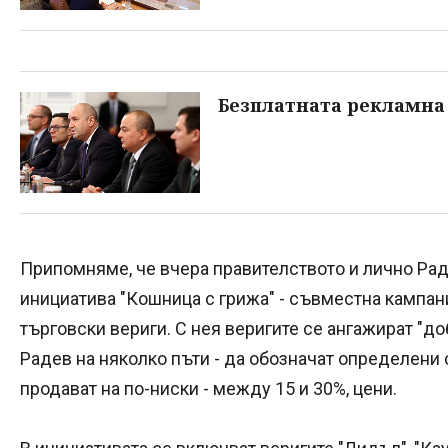
Безплатната рекламна
Припомняме, че вчера правителството и лично Ра
инициатива "Кошница с грижа" - съвместна кампа
търговски вериги. С нея веригите се ангажират "до
Радев на няколко пъти - да обозначат определени 
продават на по-ниски - между 15 и 30%, цени.