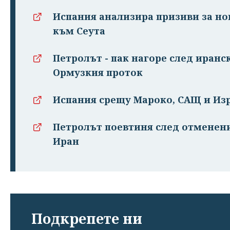
Испания анализира призиви за но
към Сеута
Петролът - пак нагоре след иранс
Ормузкия проток
Испания срещу Мароко, САЩ и Изр
Петролът поевтиня след отменен
Иран
Подкрепете ни