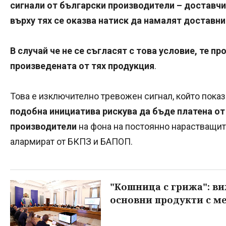
сигнали от български производители – доставчиц
върху тях се оказва натиск да намалят доставнит
В случай че не се съгласят с това условие, те п
произведената от тях продукция
.
Това е изключително тревожен сигнал, който показ
подобна инициатива рискува да бъде платена о
производители
на фона на постоянно нарастващит
алармират от БКПЗ и БАПОП.
"Кошница с грижа": в
основни продукти с ме