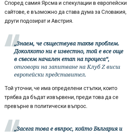
Според самия Ярсма и спекулации в европейски
сайтове, е възможно да става дума за Словакия,
други подозират и Австрия.
„Знаем, че съществува такъв проблем.
Доколкото ни е известно, той е все още
в съвсем начален етап на процеса“,
отговори на запитване на Клуб Z висш
европейски представител.
Той уточни, че има определени стъпки, които
трябва да бъдат извървени, преди това да се
превърне в политически въпрос.
„Засега това е въпрос, който България и