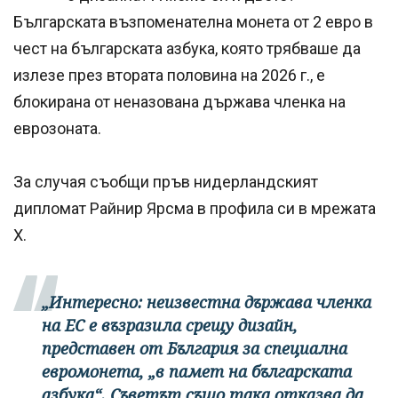
Българската възпоменателна монета от 2 евро в
чест на българската азбука, която трябваше да
излезе през втората половина на 2026 г., е
блокирана от неназована държава членка на
еврозоната.
За случая съобщи пръв нидерландският
дипломат Райнир Ярсма в профила си в мрежата
Х.
„Интересно: неизвестна държава членка
на ЕС е възразила срещу дизайн,
представен от България за специална
евромонета, „в памет на българската
азбука“. Съветът също така отказва да