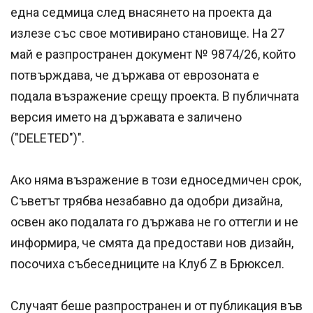
една седмица след внасянето на проекта да
излезе със свое мотивирано становище. На 27
май е разпространен документ № 9874/26, който
потвърждава, че държава от еврозоната е
подала възражение срещу проекта. В публичната
версия името на държавата е заличено
("DELETED")".
Ако няма възражение в този едноседмичен срок,
Съветът трябва незабавно да одобри дизайна,
освен ако подалата го държава не го оттегли и не
информира, че смята да предостави нов дизайн,
посочиха събеседниците на Клуб Z в Брюксел.
Случаят беше разпространен и от публикация във