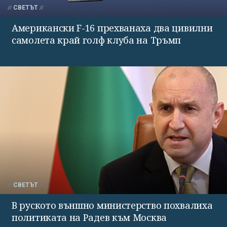
СВЕТЪТ
Американски F-16 прехванаха два цивилни
самолета край голф клуба на Тръмп
СВЕТЪТ
В руското външно министерство похвалиха
политиката на Радев към Москва