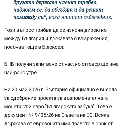
другата държава членка трябва,
надявам се, да обсъдят и да решат
помежду си“,
каза нашият събеседник.
Този въпрос трябва да се изясни директно
между България и дъжавата с възражения,
посочват още в Брюксел.
БНБ получи запитване от нас, но отговор ще има
най-рано утре.
На 20 май 2026 г. България официално е внесла
за одобрение проекта за възпоменателната
монета от 2 евро "Българската азбука". Това е
документ № 9435/26 на Съвета на ЕС. Всяка
държава от еврозоната има правото в срок от