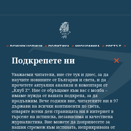
ВСИЧКИ НОВИНИ
ПОЛИТИКА
ИКОНОМИКА
СВЕТЪТ
Подкрепете ни
СПОРТ
КУЛТУРА
ТЕХНОЛОГИИ
КАЛЕЙДОСКОП
МНЕНИЯ
Уважаеми читатели, вие сте тук и днес, за да
научите новините от България и света, и да
прочетете актуални анализи и коментари от
„Клуб Z“. Ние се обръщаме към вас с молба –
имаме нужда от вашата подкрепа, за да
продължим. Вече години вие, читателите ни в 97
Общи условия
Политика за поверителност
държави на всички континенти по света,
отваряте всеки ден страницата ни в интернет в
Реклама
Партньори
Контакти
За Клуб Z
търсене на истинска, независима и качествена
Екип
Подкрепете ни
журналистика. Вие можете да допринесете за
нашия стремеж към истината, неприкривана от