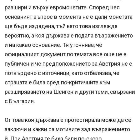
разшири и върху евромонетите. Според нея
основният въпрос в момента не е дали монетата
ще бъде издадена, тъй като това изглежда
вероятно, а коя държава е подала възражението
и на какво основание. Тя уточнява, че
официалният документ по темата все още не е
публичен и че предположението за Австрия не е
потвърдено с източници, като отбелязва, че
страната е била сред по-критичните към
разширяването на Шенген и други теми, свързани
с България.
От това коя държава е протестирала може да се
заключи и какви са мотивите зад възражението
й. При Австрия те биха били по-скоро