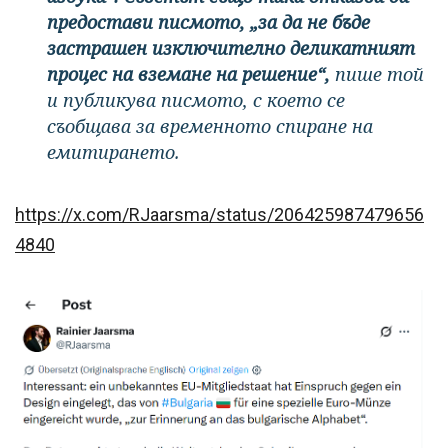
предостави писмото, „за да не бъде
застрашен изключително деликатният
процес на вземане на решение“,
пише той
и публикува писмото, с което се
съобщава за временното спиране на
емитирането.
https://x.com/RJaarsma/status/206425987479656
4840