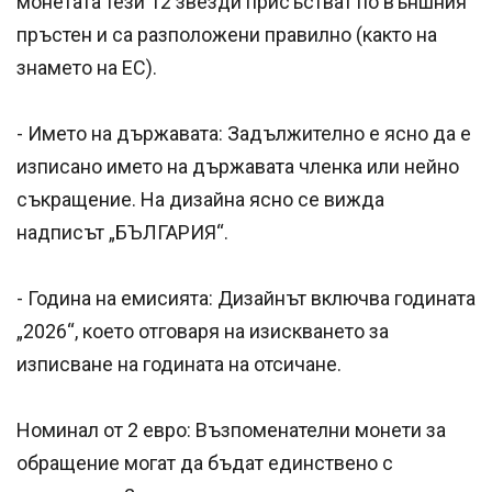
монетата тези 12 звезди присъстват по външния
пръстен и са разположени правилно (както на
знамето на ЕС).
​- Името на държавата: Задължително е ясно да е
изписано името на държавата членка или нейно
съкращение. На дизайна ясно се вижда
надписът „БЪЛГАРИЯ“.
- ​Година на емисията: Дизайнът включва годината
„2026“, което отговаря на изискването за
изписване на годината на отсичане.
​Номинал от 2 евро: Възпоменателни монети за
обращение могат да бъдат единствено с