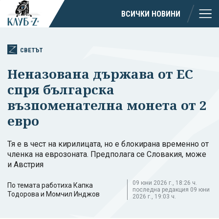
ВСИЧКИ НОВИНИ
СВЕТЪТ
Неназована държава от ЕС
спря българска
възпоменателна монета от 2
евро
Тя е в чест на кирилицата, но е блокирана временно от
членка на еврозоната. Предполага се Словакия, може
и Австрия
09 юни 2026 г., 18:26 ч.
По темата работиха Капка
последна редакция 09 юни
Тодорова и Момчил Инджов
2026 г., 19:03 ч.