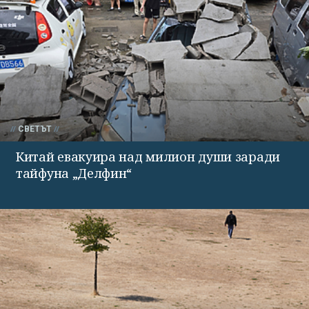
СВЕТЪТ
Китай евакуира над милион души заради
тайфуна „Делфин“