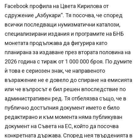
Facebook профила на Цвета Кирилова от
сдружение „Азбукари“. Тя посочва, че според
всички последващи нумизматични каталози,
специализирани издания и програмите на БНБ
монетата продължава да фигурира като
планирана за издаване през втората половина на
2026 година с тираж от 1 000 000 броя. По думите
ѝ това е сериозен знак, че направеното
възражение не е довело до спиране на емисията
или че въпросът е бил решен впоследствие по
административен ред. Тя отбелязва също, че в
публично достъпния документ името е било
редактирано и към момента няма публикуван
документ на Съвета на ЕС, който да посочва
конкретната държава. Според нея твърденията в