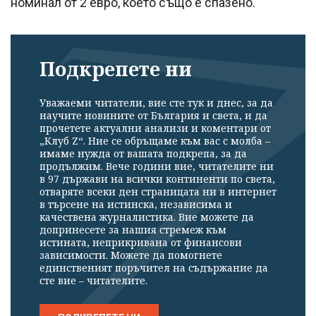
номинал от 2 евро, което също е спазено.
Подкрепете ни
Уважаеми читатели, вие сте тук и днес, за да
научите новините от България и света, и да
прочетете актуални анализи и коментари от
„Клуб Z“. Ние се обръщаме към вас с молба –
имаме нужда от вашата подкрепа, за да
продължим. Вече години вие, читателите ни
в 97 държави на всички континенти по света,
отваряте всеки ден страницата ни в интернет
в търсене на истинска, независима и
качествена журналистика. Вие можете да
допринесете за нашия стремеж към
истината, неприкривана от финансови
зависимости. Можете да помогнете
единственият поръчител на съдържание да
сте вие – читателите.