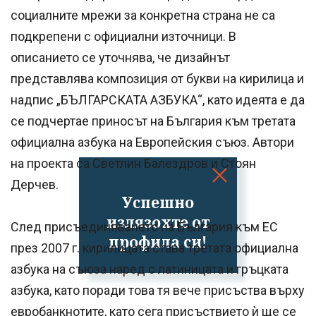
социалните мрежи за конкретна страна не са
подкрепени с официални източници. В
описанието се уточнява, че дизайнът
представлява композиция от букви на кирилица и
надпис „БЪЛГАРСКАТА АЗБУКА“, като идеята е да
се подчертае приносът на България към третата
официална азбука на Европейския съюз. Автори
на проекта са Светлин Балездров и Стоян
Дерчев.
Успешно
излязохте от
След присъединяването на България към ЕС
профила си!
през 2007 г. кирилицата става третата официална
азбука на съюза наред с латиницата и гръцката
азбука, като поради това тя вече присъства върху
евробанкнотите, като сега присъствието ѝ ще се