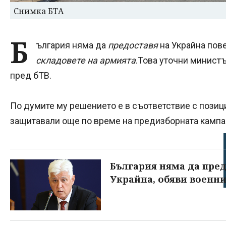
Снимка БТА
Б
ългария няма да
предоставя
на Украйна пов
складовете на армията
.Това уточни минист
пред бТВ.
По думите му решението е в съответствие с позиц
защитавали още по време на предизборната кампа
България няма да пре
Украйна, обяви военн