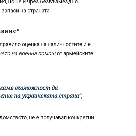
ия, но не и чрез безвъзмездно
 запаси на страната.
авяне“
правило оценка на наличностите и е
нето на военна помощ
от армейските
нямаме възможност да
жение на украинската страна“
,
домството, не е получавал конкретни