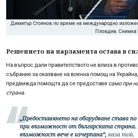
Димитър Стоянов по време на международно изложени
Пловдив. Снимка
Решението на парламента остава в си
На въпрос дали правителството не влиза в против
събрание за оказване на военна помощ на Украйна,
предвижда помощта да се предоставя
само при н
страна.
„Предоставянето на оборудване става по
при възможност от българската страна.
възможност вече е изчерпана“,
каза той.