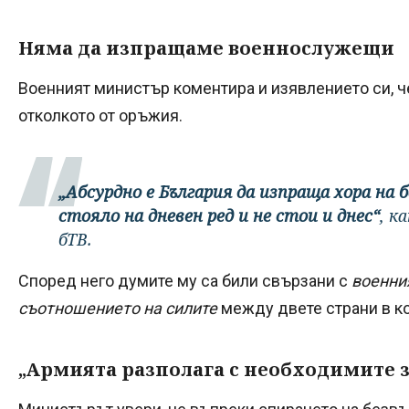
Няма да изпращаме военнослужещи
Военният министър коментира и изявлението си, че
отколкото от оръжия.
„Абсурдно е България да изпраща хора на б
стояло на дневен ред и не стои и днес“
, к
бТВ.
Според него думите му са били свързани с
военни
съотношението на силите
между двете страни в к
„Армията разполага с необходимите 