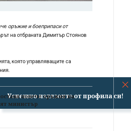
ече
оръжие и боеприпаси от
ърът на отбраната Димитър Стоянов
ията, която управляващите са
ния.
Успешно излязохте от профила си!
доставя повече оръжия на
ият министър