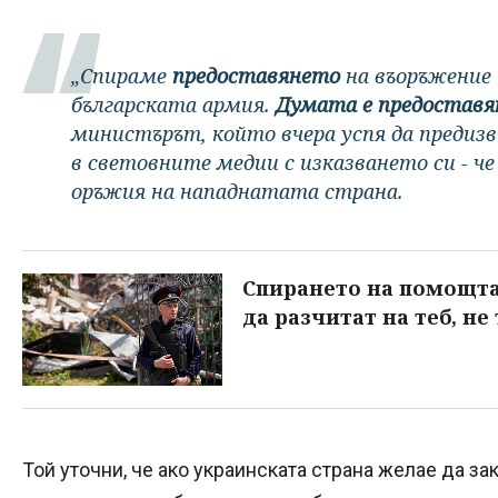
„Спираме
предоставянето
на въоръжение 
българската армия.
Думата е предоставян
министърът, който вчера успя да предизв
в световните медии с изказването си - че
оръжия на нападнатата страна.
Спирането на помощта 
да разчитат на теб, не
Той уточни, че ако украинската страна желае да з