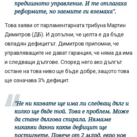
предишното управление. И те отлагаха
реформите, но заемите ги вземаха".
Това заяви от парламентарната трибуна Мартин
Димитров (ДБ). И допълни, че целта е да бъде
овладян дефицитът. Димитров припомни, че
управляващите не дават гаранция, че няма да има
и следващи дългове. Според него ако дългът
остане на това ниво ще бъде добре, защото това
ще означава 3% дефицит.
"Не ни казвате ще има ли следващ дълг и
колко ще бъде той. Това е проблем. Може
да стане дългова спирала. Нямаме
никакви данни какъв дефицит ще
постигнете. Повече от 2 млрд. евро нов