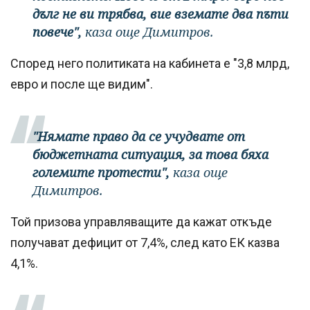
дълг не ви трябва, вие вземате два пъти
повече",
каза още Димитров.
Според него политиката на кабинета е "3,8 млрд,
евро и после ще видим".
"Нямате право да се учудвате от
бюджетната ситуация, за това бяха
големите протести",
каза още
Димитров.
Той призова управляващите да кажат откъде
получават дефицит от 7,4%, след като ЕК казва
4,1%.