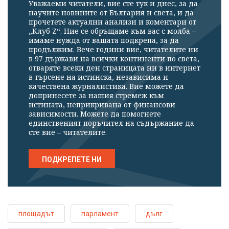
Уважаеми читатели, вие сте тук и днес, за да
научите новините от България и света, и да
прочетете актуални анализи и коментари от
„Клуб Z“. Ние се обръщаме към вас с молба –
имаме нужда от вашата подкрепа, за да
продължим. Вече години вие, читателите ни
в 97 държави на всички континенти по света,
отваряте всеки ден страницата ни в интернет
в търсене на истинска, независима и
качествена журналистика. Вие можете да
допринесете за нашия стремеж към
истината, неприкривана от финансови
зависимости. Можете да помогнете
единственият поръчител на съдържание да
сте вие – читателите.
ПОДКРЕПЕТЕ НИ
площадът
парламент
дълг