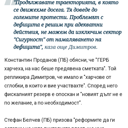
"Продължавате траекторията, в която
се движехме досега. Тя доведе до
големите протести. Проблемът с
дефицита е решим при адекватни
действия, не можем да изключим сектор
"Сигурност" от намаляването на
дефицита",
каза още Димитров.
Константин Проданов (ПБ) обясни, че "ГЕРБ
харчеха, на нас беше предявена сметката". Той
репликира Димитров, че имало и "харчове от
сглобки, в които и вие участвахте". Според него
фискалният резерв е опоскан и "новият дълг не е
по желание, а по необходимост".
Стефан Белчев (ПБ) призова "реформите да ги