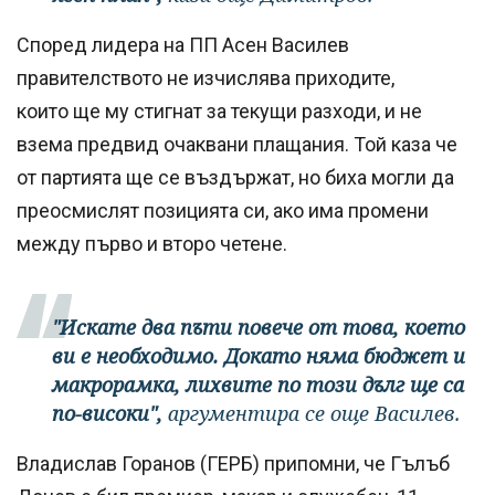
Според лидера на ПП Асен Василев
правителството не изчислява приходите,
които ще му стигнат за текущи разходи, и не
взема предвид очаквани плащания. Той каза че
от партията ще се въздържат, но биха могли да
преосмислят позицията си, ако има промени
между първо и второ четене.
"Искате два пъти повече от това, което
ви е необходимо. Докато няма бюджет и
макрорамка, лихвите по този дълг ще са
по-високи",
аргументира се още Василев.
Владислав Горанов (ГЕРБ) припомни, че Гълъб