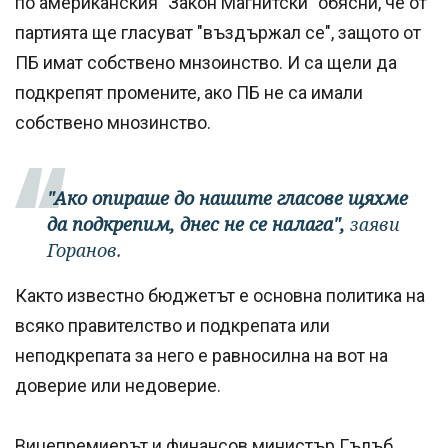
по американския "Закон Магнитски" обясни, че от
партията ще гласуват "въздържал се", защото от
ПБ имат собствено мнзоинство. И са щели да
подкрепят промените, ако ПБ не са имали
собствено мнозинство.
"Ако опираше до нашите гласове щяхме
да подкрепим, днес не се налага",
заяви
Горанов.
Както известно бюджетът е основна политика на
всяко правителство и подкрепата или
неподкрепата за него е равносилна на вот на
доверие или недоверие.
Вицепремиерът и финансов министър Гълъб