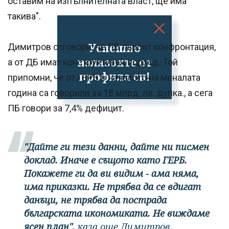
оставим на изпълнителната власт, ще има
такива".
Успешно
Димитров отговори, че ПБ търсят конфронтация,
излязохте от
а от ДБ имат конструктувен подход. Той
профила си!
припомни, че от ГЕРБ в началото на миналата
година са говорили за 18 млрд. лв. дупка., а сега
ПБ говори за 7,4% дефицит.
"Дайте ги тези данни, дайте ни писмен
доклад. Иначе е същото като ГЕРБ.
Покажете ги да ви видим - ама няма,
има приказки. Не трябва да се вдигат
данъци, не трябва да пострада
българската икономиката. Не виждаме
ясен план",
каза още Димитров.