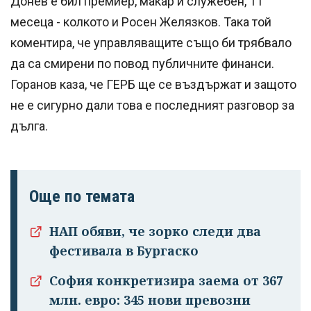
Донев е бил премиер, макар и служебен, 11
месеца - колкото и Росен Желязков. Така той
коментира, че управляващите също би трябвало
да са смирени по повод публичните финанси.
Горанов каза, че ГЕРБ ще се въздържат и защото
не е сигурно дали това е последният разговор за
дълга.
Още по темата
НАП обяви, че зорко следи два
фестивала в Бургаско
София конкретизира заема от 367
млн. евро: 345 нови превозни