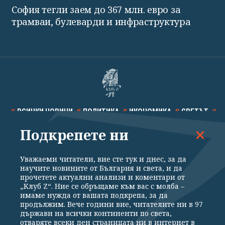
София тегли заем до 367 млн. евро за
трамваи, булеварди и инфраструктура
ВСИЧКИ НОВИНИ
ПОЛИТИКА
ИКОНОМИКА
СВЕТЪТ
Подкрепете ни
СПОРТ
КУЛТУРА
ТЕХНОЛОГИИ
КАЛЕЙДОСКОП
МНЕНИЯ
Уважаеми читатели, вие сте тук и днес, за да
научите новините от България и света, и да
прочетете актуални анализи и коментари от
„Клуб Z“. Ние се обръщаме към вас с молба –
имаме нужда от вашата подкрепа, за да
продължим. Вече години вие, читателите ни в 97
Общи условия
Политика за поверителност
държави на всички континенти по света,
отваряте всеки ден страницата ни в интернет в
Реклама
Партньори
Контакти
За Клуб Z