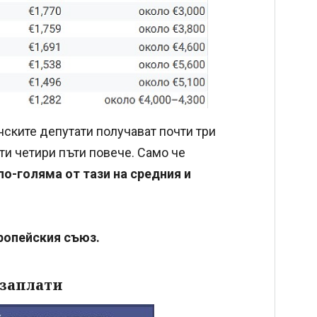
нските депутати получават почти три
ти четири пъти повече. Само че
по-голяма от тази на средния и
вропейския съюз.
 заплати