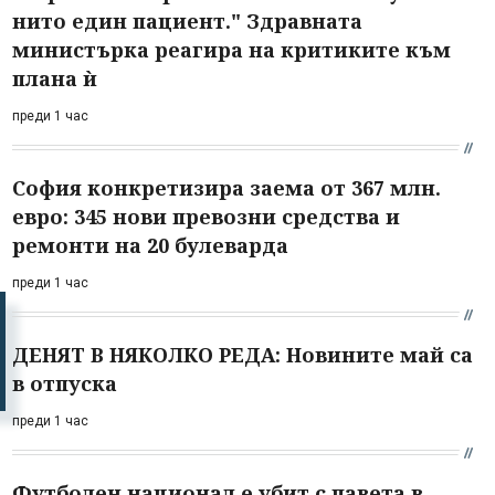
нито един пациент." Здравната
министърка реагира на критиките към
плана ѝ
преди 1 час
София конкретизира заема от 367 млн.
евро: 345 нови превозни средства и
ремонти на 20 булеварда
преди 1 час
ДЕНЯТ В НЯКОЛКО РЕДА: Новините май са
в отпуска
преди 1 час
Футболен национал е убит с павета в