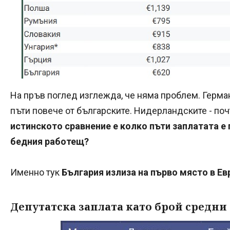
На пръв поглед изглежда, че няма проблем. Герма
пъти повече от българските. Нидерландските - поч
истинското сравнение е колко пъти заплатата е 
бедния работещ?
Именно тук
България излиза на първо място в Е
Депутатска заплата като брой средни