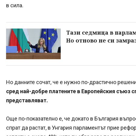
в сила.
Тази седмица в парлам
Но отново не си замра
Но данните сочат, че е нужно по-драстично решен
сред най-добре платените в Европейския съюз с
представляват.
Още по-показателно е, че докато в България въпр
спрат да растат, в Унгария парламентът прие рефо