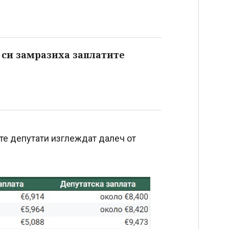
 си замразиха заплатите
те депутати изглеждат далеч от