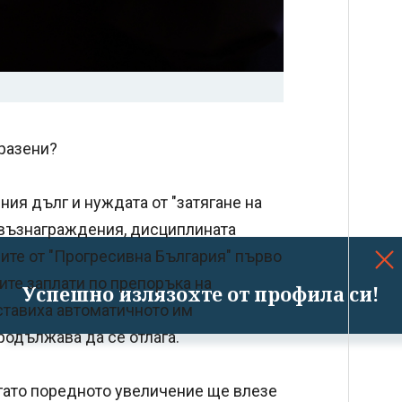
мразени?
ия дълг и нуждата от "затягане на
м възнаграждения, дисциплината
ите от "Прогресивна България" първо
ите заплати по препоръка на
Успешно излязохте от профила си!
ставиха автоматичното им
родължава да се отлага.
огато поредното увеличение ще влезе