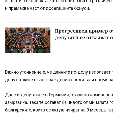
заплати с около 40%, като ги обвързва по различе
и премахва част от досегашните бонуси.
Прогресивен пример о
депутати се отказват о
Важно уточнение е, че данните по-долу използват
депутатските възнаграждения преди тази промяна 
Днес и депутатите в Германия, втори по номинален
замразиха. Така те остават на нивото от миналата г
българските, които се актуализират на 3 месеца, г