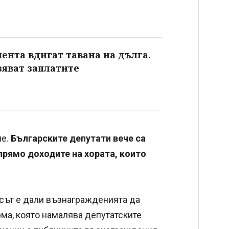
ента вдигат тавана на дълга.
зяват заплатите
ие.
Българските депутати вече са
прямо доходите на хората, които
осът е дали възнагражденията да
рма, която намалява депутатските