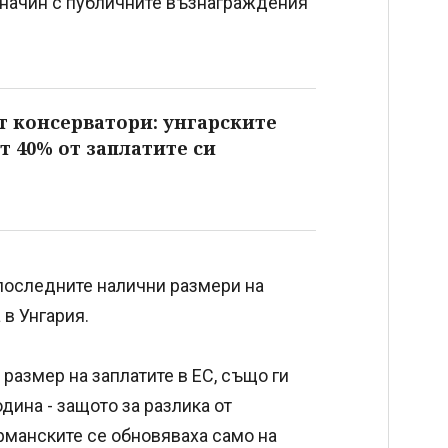
н начин с публичните възнаграждения
т консерватори: унгарските
т 40% от заплатите си
 последните налични размери на
в Унгария.
 размер на заплатите в ЕС, също ги
одина - защото за разлика от
ерманските се обновяваха само на