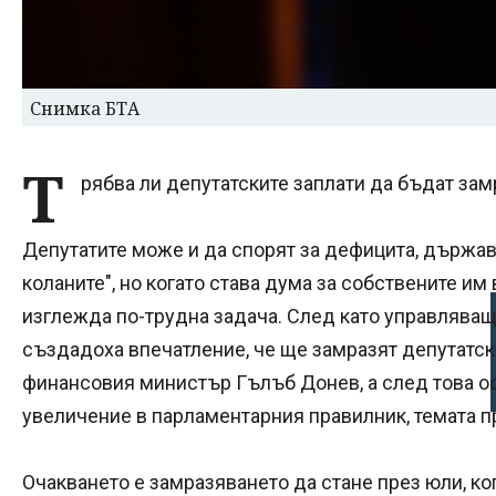
Снимка БТА
Т
рябва ли депутатските заплати да бъдат за
Депутатите може и да спорят за дефицита, държавн
коланите", но когато става дума за собствените и
изглежда по-трудна задача. След като управляващ
създадоха впечатление, че ще замразят депутатск
финансовия министър Гълъб Донев, а след това о
увеличение в парламентарния правилник, темата п
Очакването е замразяването да стане през юли, к