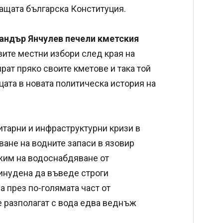
ващата българска Конституция.
сандър Янчулев печели кметския
вите местни избори след края на
ат пряко своите кметове и така той
цата в новата политическа история на
итарни и инфраструктурни кризи в
ване на водните запаси в язовир
ежим на водоснабдяване от
ринудена да въведе строги
а през по-голямата част от
е разполагат с вода едва веднъж