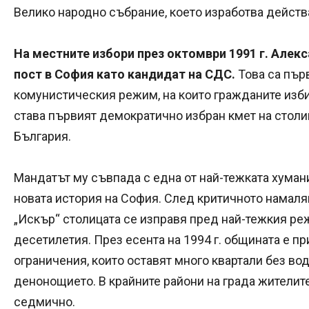
Велико народно събрание, което изработва дейст
На местните избори през октомври 1991 г. Алек
пост в София като кандидат на СДС.
Това са пър
комунистическия режим, на които гражданите избир
става първият демократично избран кмет на столи
България.
Мандатът му съвпада с една от най-тежката хуман
новата история на София. След критичното намаля
„Искър“ столицата се изправя пред най-тежкия р
десетилетия. През есента на 1994 г. общината е п
ограничения, които оставят много квартали без вод
денонощието. В крайните райони на града жителит
седмично.