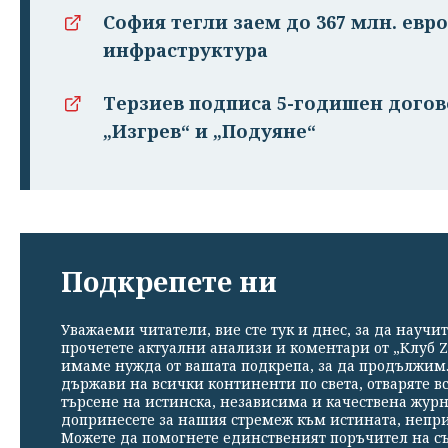
София тегли заем до 367 млн. евро
инфраструктура
Терзиев подписа 5-годишен догово
„Изгрев“ и „Подуяне“
Подкрепете ни
Уважаеми читатели, вие сте тук и днес, за да научит
прочетете актуални анализи и коментари от „Клуб Z
имаме нужда от вашата подкрепа, за да продължим. 
държави на всички континенти по света, отваряте в
търсене на истинска, независима и качествена жур
допринесете за нашия стремеж към истината, непр
Можете да помогнете единственият поръчител на съ