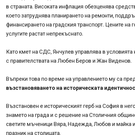
в страната. Високата инфлация обезценява средст
което затруднява планирането на ремонти, поддръ
финансирането на градския транспорт. Цените на г
услугите растат непрекъснато.
Като кмет на СДС, Янчулев управлява в условията
с правителствата на Любен Беров и Жан Виденов.
Въпреки това по време на управлението му са пре
възстановяването на историческата идентичнос
Възстановен е историческият герб на София в нег
знамето на града и с решение на Столичния общинс
светите мъченици Вяра, Надежда, Любов и майка и
празник на столицата.