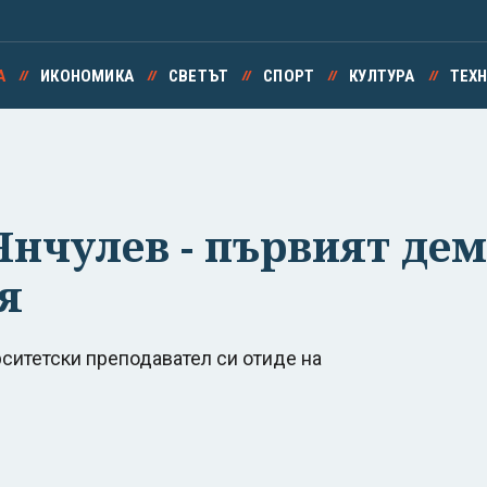
А
ИКОНОМИКА
СВЕТЪТ
СПОРТ
КУЛТУРА
ТЕХ
Янчулев - първият де
я
ситетски преподавател си отиде на