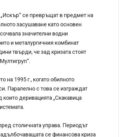
 „Искър“ се превръщат в предмет на
лното засушаване като основен
асочвала значителни водни
ито и металургичния комбинат
ини твърди, че зад кризата стоят
„Мултигруп“.
о на 1995 г., когато обилното
си. Паралелно с това се изграждат
 които деривацията „Скакавица
системата.
пред столичната управа. Периодът
 задълбочаващата се финансова криза