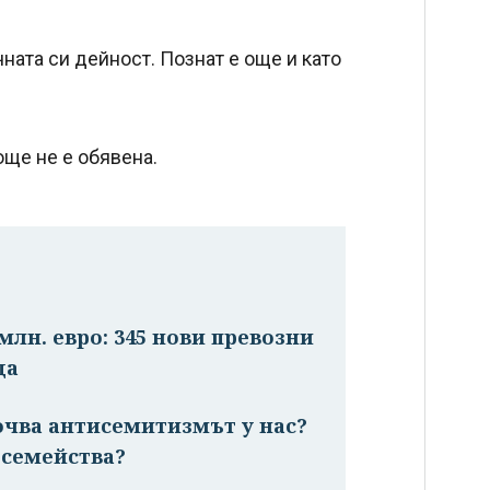
ата си дейност. Познат е още и като
ще не е обявена.
млн. евро: 345 нови превозни
да
очва антисемитизмът у нас?
 семейства?