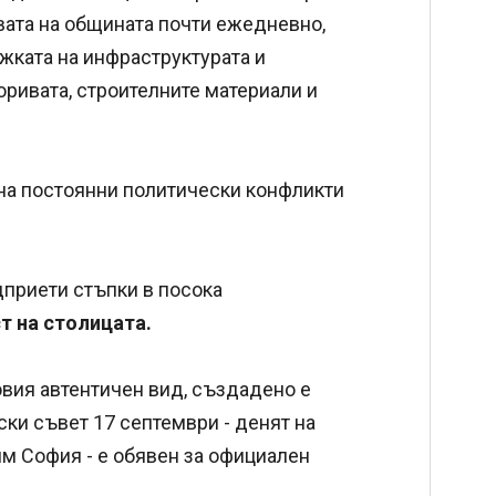
вата на общината почти ежедневно,
жката на инфраструктурата и
оривата, строителните материали и
 на постоянни политически конфликти
дприети стъпки в посока
т на столицата.
овия автентичен вид, създадено е
ки съвет 17 септември - денят на
м София - е обявен за официален