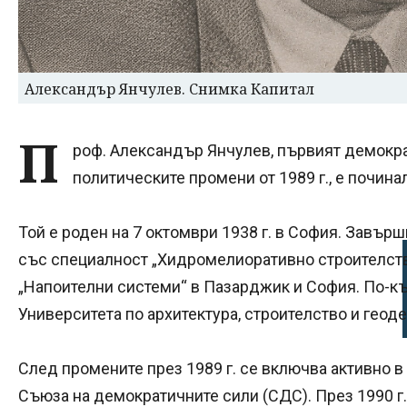
Александър Янчулев. Снимка Капитал
П
роф. Александър Янчулев, първият демокр
политическите промени от 1989 г., е почина
Той е роден на 7 октомври 1938 г. в София. Завъ
със специалност „Хидромелиоративно строителство
„Напоителни системи“ в Пазарджик и София. По-к
Университета по архитектура, строителство и геоде
След промените през 1989 г. се включва активно в
Съюза на демократичните сили (СДС). През 1990 г.