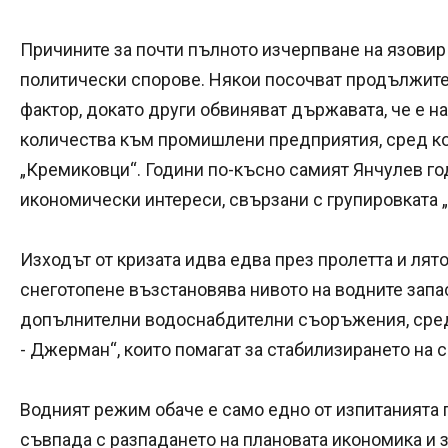
Причините за почти пълното изчерпване на язовир
политически спорове. Някои посочват продължите
фактор, докато други обвиняват държавата, че е н
количества към промишлени предприятия, сред ко
„Кремиковци“. Години по-късно самият Янчулев год
икономически интереси, свързани с групировката 
Изходът от кризата идва едва през пролетта и лятот
снеготопене възстановява нивото на водните запа
допълнителни водоснабдителни съоръжения, сред
- Джерман“, които помагат за стабилизирането на 
Водният режим обаче е само едно от изпитанията 
съвпада с разпадането на плановата икономика и