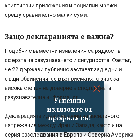
криптирани приложения и социални мрежи
срещу сравнително малки суми.
Защо декларацията е важна?
Подобни съвместни изявления са рядкост в
сферата на разузнаването и сигурността. Фактът,
че 22 държави публично застават зад едни и
същи обвинения, се възприема като знак за
висока степен на доверие в споделената
разузнавателна информация.
Успешно
излязохте от
Декларацията идва и на фона на засиленото
профила си!
напрежение между Иран и Запада, както и на
серия разследвания в Европа и Северна Америка