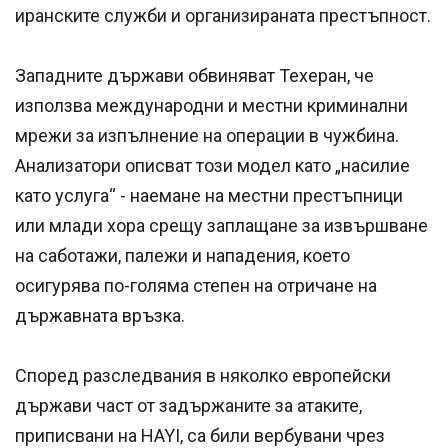
иранските служби и организираната престъпност.
Западните държави обвиняват Техеран, че
използва международни и местни криминални
мрежи за изпълнение на операции в чужбина.
Анализатори описват този модел като „насилие
като услуга“ - наемане на местни престъпници
или млади хора срещу заплащане за извършване
на саботажи, палежи и нападения, което
осигурява по-голяма степен на отричане на
държавната връзка.
Според разследвания в няколко европейски
държави част от задържаните за атаките,
приписвани на HAYI, са били вербувани чрез