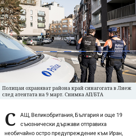
Полицаи охраняват района край синагогата в Лиеж
след атентата на 9 март. Снимка АП/БТА
С
АЩ, Великобритания, България и още 19
съюзнически държави отправиха
необичайно остро предупреждение към Иран,