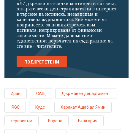
в 97 държави на всички континенти по света,
отваряте всеки ден страницата ни в интернет
в търсене на истинска, независима и
качествена журналистика. Вие можете да
допринесете за нашия стремеж към
истината, неприкривана от финансови
зависимости. Можете да помогнете
единственият поръчител на съдържание да
сте вие – читателите.
ПОДКРЕПЕТЕ НИ
Иран
САЩ
Държавен департамент
IRGC
Кудс
Харакат Ашаб ал Ямин
тероризъм
Европа
България