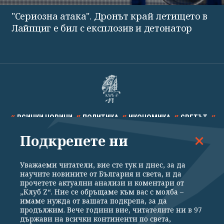
"Сериозна атака". Дронът край летището в
Лайпциг е бил с експлозив и детонатор
ВСИЧКИ НОВИНИ
ПОЛИТИКА
ИКОНОМИКА
СВЕТЪТ
Подкрепете ни
СПОРТ
КУЛТУРА
ТЕХНОЛОГИИ
КАЛЕЙДОСКОП
МНЕНИЯ
Уважаеми читатели, вие сте тук и днес, за да
научите новините от България и света, и да
прочетете актуални анализи и коментари от
„Клуб Z“. Ние се обръщаме към вас с молба –
имаме нужда от вашата подкрепа, за да
продължим. Вече години вие, читателите ни в 97
Общи условия
Политика за поверителност
държави на всички континенти по света,