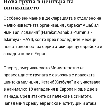
Нова група в центъра на
вниманието
Особено внимание в декларацията е отделено на
малко известната организация „Харакат Ашаб ал
Ямин ал Исламия“ (Harakat Ashab al-Yamin al-
Islamiya - HAYI), която през последните месеци
пое отговорност за серия атаки срещу еврейски и
западни цели в Европа.
Според американското Министерство на
правосъдието групата е свързана с иракската
шиитска милиция „Катаиб Хизбула“ и е участвала
в най-малко 18 нападения в Европа и още две в
Канада. Сред атаките са палежи на синагоги,
нападения срещу еврейски институции и атака