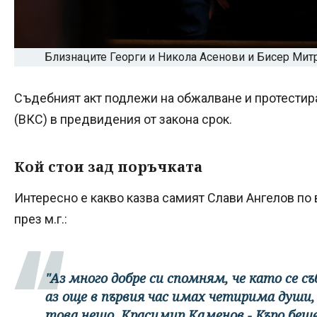
Близнаците Георги и Никола Асенови и Бисер Мит
Съдебният акт подлежи на обжалване и протестир
(ВКС) в предвидения от закона срок.
Кой стои зад поръчката
Интересно е какво казва самият Слави Ангелов по
през м.г.:
"Аз много добре си спомням, че като се с
аз още в първия час имах четирима души
това нещо. Красимир Каменов - Къро беше