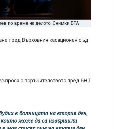
рев по време на делото. Снимки БТА
ане пред Върховния касационен съд
 въпроса с поръчителството пред БНТ
ъбудих в болницата на втория ден,
, които може да са извършили
 в моя списък още на втория ден.