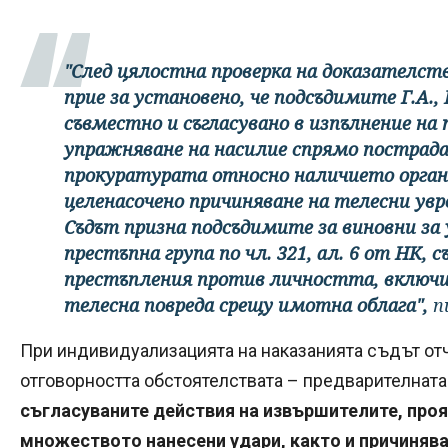
"След цялостна проверка на доказателст
прие за установено, че подсъдимите Г.А., 
съвместно и съгласувано в изпълнение на
упражняване на насилие спрямо пострада
прокуратурата относно наличието орган
целенасочено причиняване на телесни ув
Съдът призна подсъдимите за виновни за 
престъпна група по чл. 321, ал. 6 от НК, 
престъпления против личността, включи
телесна повреда срещу имотна облага",
п
При индивидуализацията на наказанията съдът от
отговорността обстоятелствата – предварителнат
съгласуваните действия на извършителите, проя
множеството нанесени удари, както и причиняв