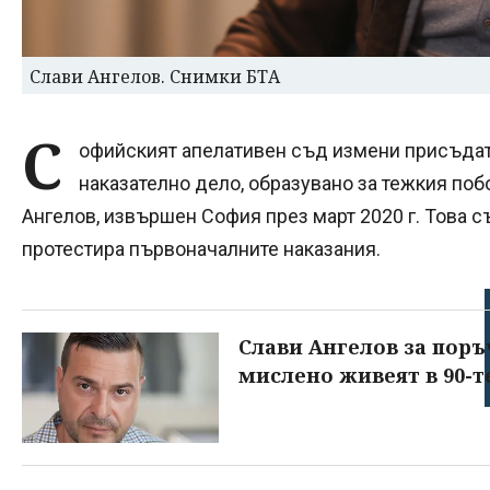
Слави Ангелов. Снимки БТА
С
офийският апелативен съд измени присъдат
наказателно дело, образувано за тежкия поб
Ангелов, извършен София през март 2020 г. Това с
протестира първоначалните наказания.
Слави Ангелов за поръ
мислено живеят в 90-т