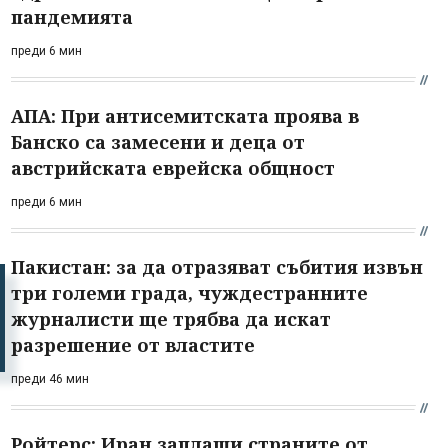
пандемията
преди 6 мин
АПА: При антисемитската проява в
Банско са замесени и деца от
австрийската еврейска общност
преди 6 мин
Пакистан: за да отразяват събития извън
три големи града, чуждестранните
журналисти ще трябва да искат
разрешение от властите
преди 46 мин
Ройтерс: Иран заплаши страните от