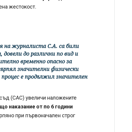
ена жестокост.
фия на журналиста С.А. са били
довели до различни по вид и
ително временно опасно за
ърпял значителни физически
 процес е продължил значителен
съд (САС) увеличи наложените
що наказание от по 6 години
рпяно при първоначален строг