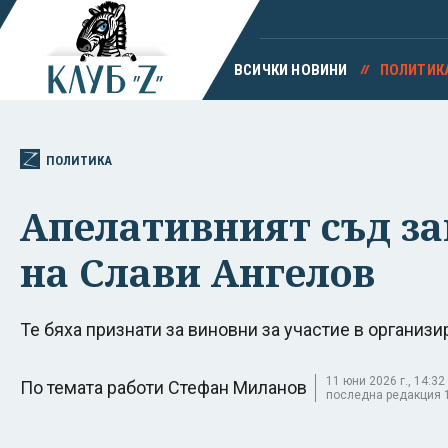
ВСИЧКИ НОВИНИ
ПОЛИТИК
ПОЛИТИКА
Апелативният съд з
на Слави Ангелов
Те бяха признати за виновни за участие в организ
11 юни 2026 г., 14:32 
По темата работи Стефан Миланов
последна редакция 11