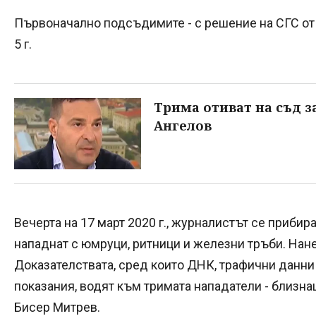
Първоначално подсъдимите - с решение на СГС от я
5 г.
Трима отиват на съд з
Ангелов
Вечерта на 17 март 2020 г., журналистът се прибира
нападнат с юмруци, ритници и железни тръби. Нан
Доказателствата, сред които ДНК, трафични данни
показания, водят към тримата нападатели - близна
Бисер Митрев.