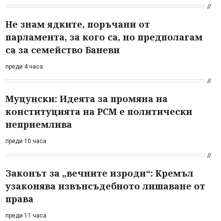
Не знам ядките, поръчани от
парламента, за кого са, но предполагам
са за семейство Баневи
преди 4 часа
Муцунски: Идеята за промяна на
конституцията на РСМ е политически
неприемлива
преди 10 часа
Законът за „вечните изроди“: Кремъл
узаконява извънсъдебното лишаване от
права
преди 11 часа