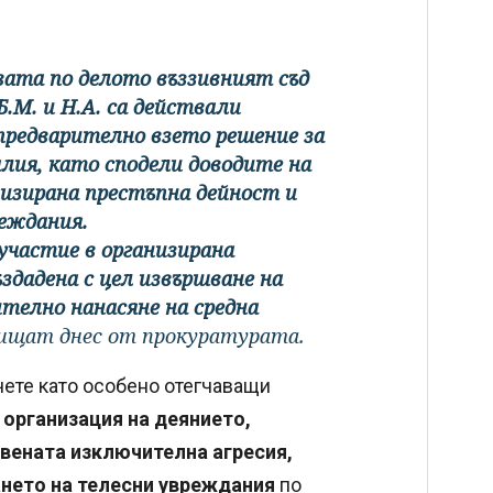
вата по делото въззивният съд
Б.М. и Н.А. са действали
 предварително взето решение за
лия, като сподели доводите на
изирана престъпна дейност и
реждания.
участие в организирана
създадена с цел извършване на
телно нанасяне на средна
ищат днес от прокуратурата.
чете като особено отегчаващи
а
организация на деянието,
вената изключителна агресия,
ането на телесни увреждания
по