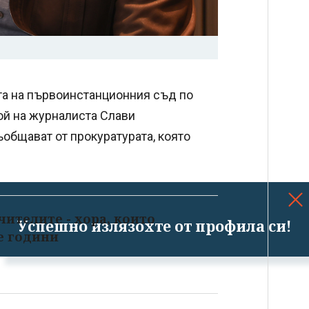
а на първоинстанционния съд по
ой на журналиста Слави
ъобщават от прокуратурата, която
чителите - хора, които
Успешно излязохте от профила си!
е години