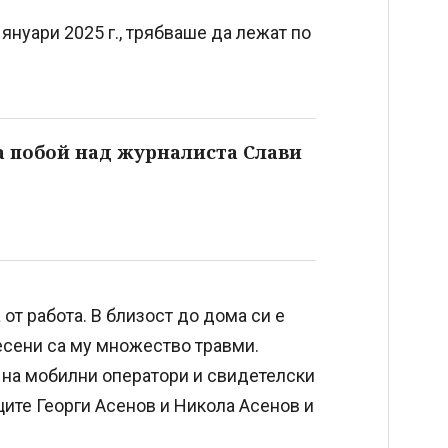
нуари 2025 г., трябваше да лежат по
а побой над журналиста Слави
 от работа. В близост до дома си е
есени са му множество травми.
 на мобилни оператори и свидетелски
ците Георги Асенов и Никола Асенов и