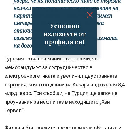
уверя, че на политическо ниво се търсят
всички възможности за разширяване на
партньорството в сфери от взаимен
интерес и взаимна изгода. Затова
Успешно
отношенията ни не бива да се
излязохте от
разглеждат единствено през призмата
профила си!
на договора с „Боташ“.
Турският външен министър посочи, че
меморандумът за сътрудничество в
електроенергетиката е увеличил двустранната
търговия, която по данни на Анкара надхвърля 8,4
млрд. евро. Той съобщи, че Турция ще започне
проучвания за нефт и газ в находището „Хан
Тервел“.
Фидан и българските представители обсъдиха и