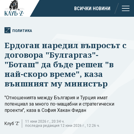
ВСИЧКИ НОВИНИ
ПОЛИТИКА
Ердоган наредил въпросът с
договора "Булгаргаз"-
"Боташ" да бъде решен "в
най-скоро време", каза
външният му министър
"Отношенията между България и Турция имат
потенциал за много по-мащабни и стратегически
проекти", каза в София Хакан Фидан
11 юни 2026 г., 20:34 ч.
Клуб 'Z'
последна редакция 12 юни 2026 г., 12:26 ч.