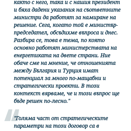
както с него, така и с нашия президент
и бяха дадени указания на съответните
министри да работят за намиране на
решение. Сега, когато той е министър-
председател, обсъдихме въпроса и днес.
Разбира се, това е тема, по която
основно работят министерствата на
енергетиката на двете страни. Ние
обаче сме на мнение, че отношенията
между България и Турция имат
потенциал за много по-мащабни и
стратегически проекти. В този
контекст вярваме, че и този въпрос ще
бъде решен по-лесно."
"Голяма част от стратегическите
параметри на този договор са в