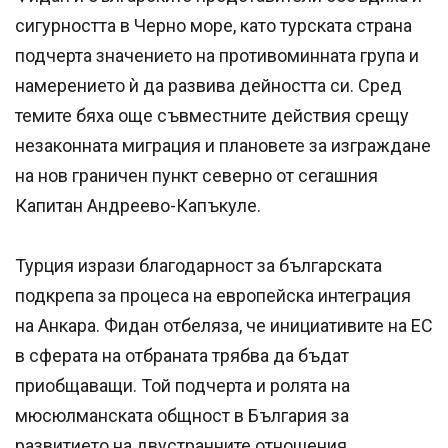
сигурността в Черно море, като турската страна
подчерта значението на противоминната група и
намерението ѝ да развива дейността си. Сред
темите бяха още съвместните действия срещу
незаконната миграция и плановете за изграждане
на нов граничен пункт северно от сегашния
Капитан Андреево-Капъкуле.
Турция изрази благодарност за българската
подкрепа за процеса на европейска интеграция
на Анкара. Фидан отбеляза, че инициативите на ЕС
в сферата на отбраната трябва да бъдат
приобщаващи. Той подчерта и ролята на
мюсюлманската общност в България за
развитието на двустранните отношения.