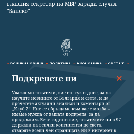
главния секретар на МВР заради случая
"Банско"
ВСИЧКИ НОВИНИ
ПОЛИТИКА
ИКОНОМИКА
СВЕТЪТ
Подкрепете ни
СПОРТ
КУЛТУРА
ТЕХНОЛОГИИ
КАЛЕЙДОСКОП
МНЕНИЯ
Уважаеми читатели, вие сте тук и днес, за да
научите новините от България и света, и да
прочетете актуални анализи и коментари от
„Клуб Z“. Ние се обръщаме към вас с молба –
имаме нужда от вашата подкрепа, за да
продължим. Вече години вие, читателите ни в 97
Общи условия
Политика за поверителност
държави на всички континенти по света,
отваряте всеки ден страницата ни в интернет в
Реклама
Партньори
Контакти
За Клуб Z