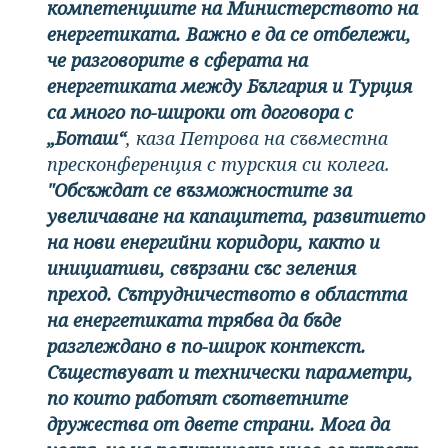
компетенциите на Министерството на
енергетиката. Важно е да се отбележи,
че разговорите в сферата на
енергетиката между България и Турция
са много по-широки от договора с
„Боташ“
, каза Петрова на съвместна
пресконференция с турския си колега.
"Обсъждат се възможностите за
увеличаване на капацитета, развитието
на нови енергийни коридори, както и
инициативи, свързани със зеления
преход. Сътрудничеството в областта
на енергетиката трябва да бъде
разглеждано в по-широк контекст.
Съществуват и технически параметри,
по които работят съответните
дружества от двете страни. Мога да