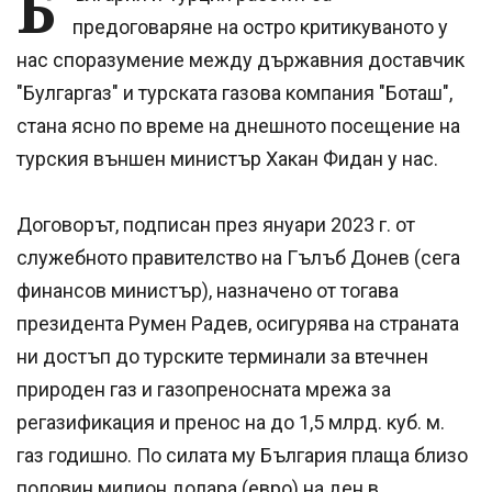
Б
предоговаряне на остро критикуваното у
нас споразумение между държавния доставчик
"Булгаргаз" и турската газова компания "Боташ",
стана ясно по време на днешното посещение на
турския външен министър Хакан Фидан у нас.
Договорът, подписан през януари 2023 г. от
служебното правителство на Гълъб Донев (сега
финансов министър), назначено от тогава
президента Румен Радев, осигурява на страната
ни достъп до турските терминали за втечнен
природен газ и газопреносната мрежа за
регазификация и пренос на до 1,5 млрд. куб. м.
газ годишно. По силата му България плаща близо
половин милион долара (евро) на ден в