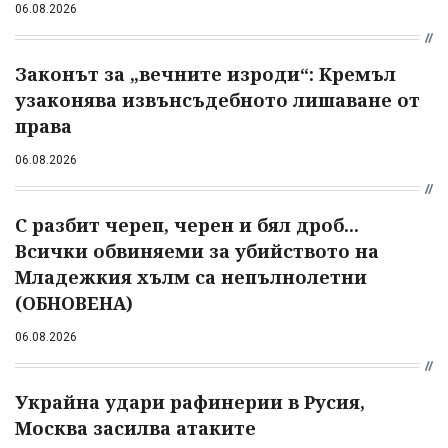
06.08.2026
Законът за „вечните изроди“: Кремъл
узаконява извънсъдебното лишаване от
права
06.08.2026
С разбит череп, черен и бял дроб...
Всички обвиняеми за убийството на
Младежкия хълм са непълнолетни
(ОБНОВЕНА)
06.08.2026
Украйна удари рафинерии в Русия,
Москва засилва атаките