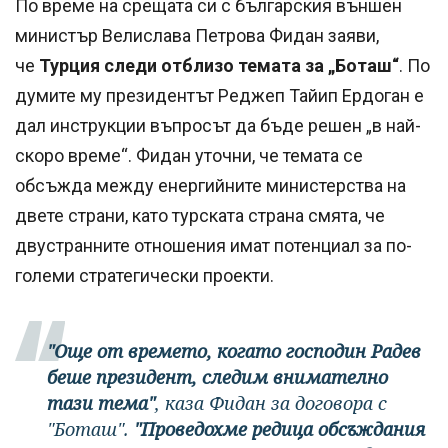
По време на срещата си с българския външен
министър Велислава Петрова Фидан заяви,
че
Турция следи отблизо темата за „Боташ“
. По
думите му президентът Реджеп Тайип Ердоган е
дал инструкции въпросът да бъде решен „в най-
скоро време“. Фидан уточни, че темата се
обсъжда между енергийните министерства на
двете страни, като турската страна смята, че
двустранните отношения имат потенциал за по-
големи стратегически проекти.
"Още от времето, когато господин Радев
беше президент, следим внимателно
тази тема"
, каза Фидан за договора с
"Боташ".
"Проведохме редица обсъждания