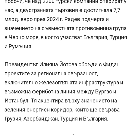
посочи, че над 2200 турски компании оперират у
нас, а двустранната търговия е достигнала 7,7
млрд. евро през 2024 г. Радев подчерта и
значението на съвместната противоминна група
в Черно море, в която участват България, Турция
и Румъния.
Президентът Илияна Йотова обсъди с Фидан
проектите за регионална свързаност,
включително железопътната инфраструктура и
възможна фериботна линия между Бургас и
Истанбул. Тя акцентира върху значението на
зеления енергиен коридор, който ще свързва
Грузия, Азербайджан, Турция и България.