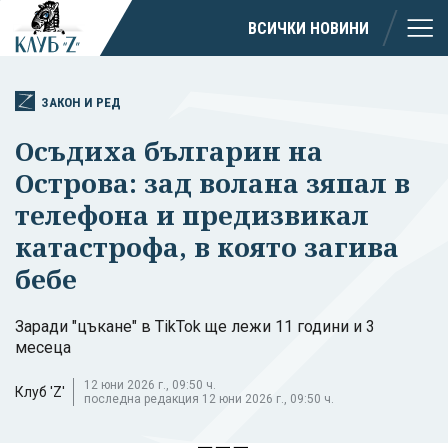
ВСИЧКИ НОВИНИ
ЗАКОН И РЕД
Осъдиха българин на
Острова: зад волана зяпал в
телефона и предизвикал
катастрофа, в която загива
бебе
Заради "цъкане" в TikTok ще лежи 11 години и 3
месеца
12 юни 2026 г., 09:50 ч.
Клуб 'Z'
последна редакция 12 юни 2026 г., 09:50 ч.