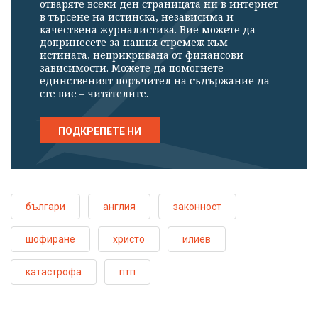
отваряте всеки ден страницата ни в интернет
в търсене на истинска, независима и
качествена журналистика. Вие можете да
допринесете за нашия стремеж към
истината, неприкривана от финансови
зависимости. Можете да помогнете
единственият поръчител на съдържание да
сте вие – читателите.
ПОДКРЕПЕТЕ НИ
българи
англия
законност
шофиране
христо
илиев
катастрофа
птп