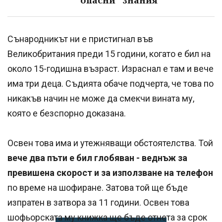
опасни "знания"
Сънародникът ни е пристигнал във
Великобритания преди 15 години, когато е бил на
около 15-годишна възраст. Израснал е там и вече
има три деца. Съдията обаче подчерта, че това по
никакъв начин не може да смекчи вината му,
която е безспорно доказана.
Освен това има и утежняващи обстоятелства. Той
вече два пъти е бил глобяван - веднъж за
превишена скорост и за използване на телефон
по време на шофиране. Затова той ще бъде
изпратен в затвора за 11 години. Освен това
шофьорската му книжка ще бъде отнета за срок