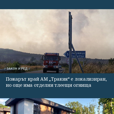
ЗАКОН И РЕД
Пожарът край АМ „Тракия“ е локализиран,
но още има отделни тлеещи огнища