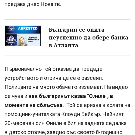
предава днес Нова тв.
Българин се опита
неуспешно да обере банка
в Атланта
Първоначално той отказва да предаде
устройството и отрича да се е разсеял.
Полицаите на място обаче го изземват. На видео
се чува и
как българинът казва "Олеле", в
момента на сблъсъка
. Той се врязва в колата на
помощник-учителката Клоуди Бейкър. Нейният
20-месечен син Финли е бил на задната седалка
в детско столче, заедно със своето 8-годишно