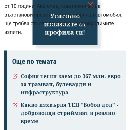
от 10 години. Ако след това пожелае да
Успешно
възстанови правото си да управлява автомобил,
излязохте от
ще трябва отново да се яви на необходимите
профила си!
изпити.
Още по темата
София тегли заем до 367 млн. евро
за трамваи, булеварди и
инфраструктура
Какво изхвърля ТЕЦ "Бобов дол" -
доброволци стриймват в реално
време