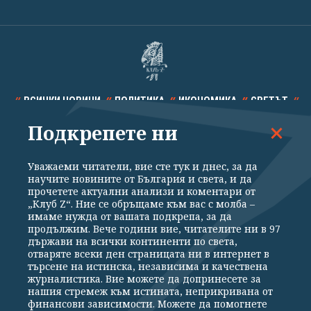
ВСИЧКИ НОВИНИ
ПОЛИТИКА
ИКОНОМИКА
СВЕТЪТ
Подкрепете ни
СПОРТ
КУЛТУРА
ТЕХНОЛОГИИ
КАЛЕЙДОСКОП
МНЕНИЯ
Уважаеми читатели, вие сте тук и днес, за да
научите новините от България и света, и да
прочетете актуални анализи и коментари от
„Клуб Z“. Ние се обръщаме към вас с молба –
имаме нужда от вашата подкрепа, за да
продължим. Вече години вие, читателите ни в 97
Общи условия
Политика за поверителност
държави на всички континенти по света,
отваряте всеки ден страницата ни в интернет в
Реклама
Партньори
Контакти
За Клуб Z
търсене на истинска, независима и качествена
Екип
Подкрепете ни
журналистика. Вие можете да допринесете за
нашия стремеж към истината, неприкривана от
финансови зависимости. Можете да помогнете