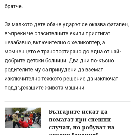
братче.
За малкото дете обаче ударът се оказва фатален,
въпреки че спасителните екипи пристигат
незабавно, включително с хеликоптер, а
момченцето е транспортирано до една от най-
добрите детски болници. Два дни по-късно
родителите му са принудени да вземат
изключително тежкото решение да изключат
поддържащите живота машини.
Българите искат да
помагат при спешни
случаи, но робуват на