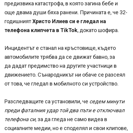
предизвика катастрофа, в която загина бебе и
още двама души бяха ранени. Причината е, че 32-
годишният
Христо Илиев си е гледал на
телефона клипчета в TikTok
, докато шофира.
Инцидентът е станал на кръстовище, където
автомобилите трябва да се движат бавно, за
да дадат предимство на другите участници в
движението. Сънародникът ни обаче се разсеял
от това, че гледал в мобилното си устройство.
Разследващите са установили, че
седем минути
преди фаталния удар той два пъти е отключвал
телефона си,
за да гледа не само видеа в
социалните медии, но е споделял и свои клипове,