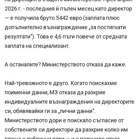
2026 г. - последния ѝ пълен месец като директор
— е получила бруто 5442 евро (заплата плюс
допълнително възнаграждение „за постигнати
резултати"). Това е 4,6 пъти повече от средната
заплата на специализант.
А останалите? Министерството отказа да каже.
Най-тревожното е друго. Когато поискахме
поименни данни, МЗ отказа да разкрие
индивидуалните възнаграждения на директорите
си, обявявайки ги за „лични данни".
Министерството дори е поискало съгласие от
собствените си директори да разкрие колко им
плаща с публични пари — и е получило отказ.