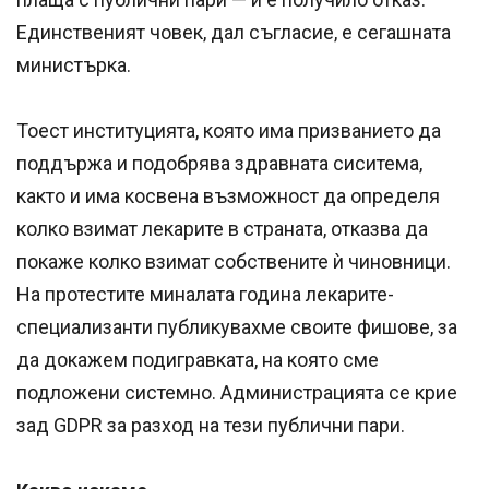
Единственият човек, дал съгласие, е сегашната
министърка.
Тоест институцията, която има призванието да
поддържа и подобрява здравната сиситема,
както и има косвена възможност да определя
колко взимат лекарите в страната, отказва да
покаже колко взимат собствените ѝ чиновници.
На протестите миналата година лекарите-
специализанти публикувахме своите фишове, за
да докажем подигравката, на която сме
подложени системно. Администрацията се крие
зад GDPR за разход на тези публични пари.