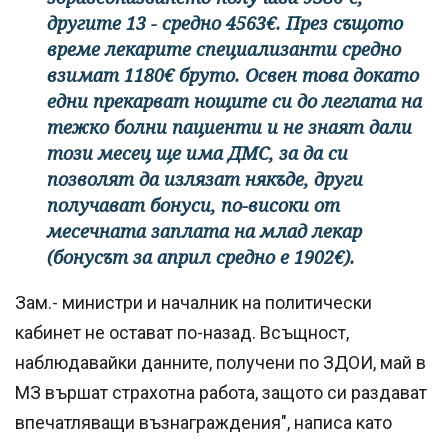
другите 13 - средно 4563€. През същото
време лекарите специализанти средно
взимат 1180€ бруто. Освен това докато
едни прекарват нощите си до леглата на
тежко болни пациенти и не знаят дали
този месец ще има ДМС, за да си
позволят да излязат някъде, други
получават бонуси, по-високи от
месечната заплата на млад лекар
(бонусът за април средно е 1902€).
Зам.- министри и началник на политически
кабинет не остават по-назад. Всъщност,
наблюдавайки данните, получени по ЗДОИ, май в
МЗ вършат страхотна работа, защото си раздават
впечатляващи възнаграждения", написа като