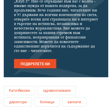
„Клуб Z“. Ние се обръщаме към вас с молба –
имаме нужда от вашата подкрепа, за да
продължим. Вече години вие, читателите ни
в 97 държави на всички континенти по света,
отваряте всеки ден страницата ни в интернет
в търсене на истинска, независима и
качествена журналистика. Вие можете да
допринесете за нашия стремеж към
истината, неприкривана от финансови
зависимости. Можете да помогнете
единственият поръчител на съдържание да
сте вие – читателите.
ПОДКРЕПЕТЕ НИ
Катя Ивкова
здравеопазване
директори
болници
заплати