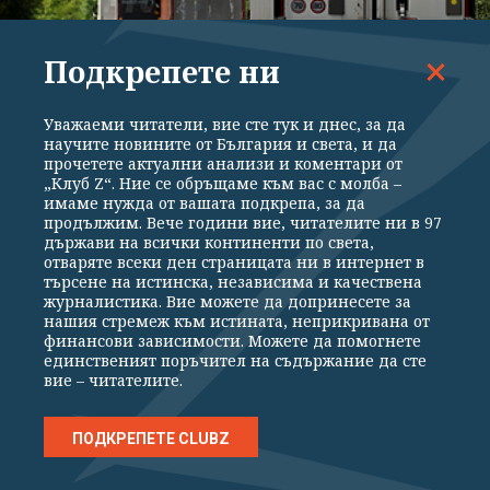
Подкрепете ни
ПОЛИТИКА
Уважаеми читатели, вие сте тук и днес, за да
научите новините от България и света, и да
Пак спират тировете по "Тракия" и "Струма"
прочетете актуални анализи и коментари от
„Клуб Z“. Ние се обръщаме към вас с молба –
имаме нужда от вашата подкрепа, за да
продължим. Вече години вие, читателите ни в 97
държави на всички континенти по света,
отваряте всеки ден страницата ни в интернет в
търсене на истинска, независима и качествена
журналистика. Вие можете да допринесете за
нашия стремеж към истината, неприкривана от
финансови зависимости. Можете да помогнете
единственият поръчител на съдържание да сте
вие – читателите.
ПОДКРЕПЕТЕ CLUBZ
ПОЛИТИКА