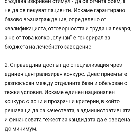
създава изкривен стимул - да се отчита обем, а
не да се лекуват пациенти. Искаме гарантирано
базово възнаграждение, определено от
квалификацията, отговорността и труда на лекаря,
а не от това колко „случаи" е генерирал за
бюджета на лечебното заведение.
2. Справедлив достъп до специализация чрез
единен централизиран конкурс. Днес приемът е
разпокъсан между отделните бази и обвързан с
тежки условия. Искаме единен национален
конкурс с ясни и прозрачни критерии, в който
решаваща да са качествата, а административната
и финансовата тежест за кандидата да е сведена
до минимум.