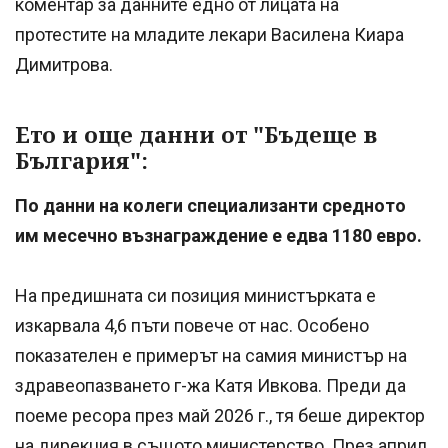
коментар за данните едно от лицата на
протестите на младите лекари Василена Киара
Димитрова.
Ето и още данни от "Бъдеще в
България":
По данни на колеги специализанти средното
им месечно възнаграждение е едва 1180 евро.
На предишната си позиция министърката е
изкарвала 4,6 пъти повече от нас. Особено
показателен е примерът на самия министър на
здравеопазването г-жа Катя Ивкова. Преди да
поеме ресора през май 2026 г., тя беше директор
на дирекция в същото министерство. През април