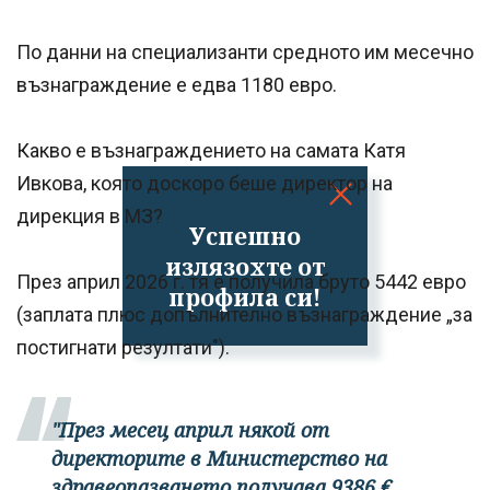
По данни на специализанти средното им месечно
възнаграждение е едва 1180 евро.
Какво е възнаграждението на самата Катя
Ивкова, която доскоро беше директор на
дирекция в МЗ?
Успешно
излязохте от
През април 2026 г. тя е получила бруто 5442 евро
профила си!
(заплата плюс допълнително възнаграждение „за
постигнати резултати").
"През месец април някой от
директорите в Министерство на
здравеопазването получава 9386 €,