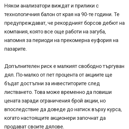
Някои анализатори виждат и прилики с
технологичния балон от края на 90-те години. Те
предупреждават, че рекордният борсов дебют на
компания, която все още работи на загуба,
напомня за периоди на прекомерна еуфория на
пазарите.
Допълнителен риск е малкият свободно търгуван
дял. По-малко от пет процента от акциите ще
бъдат достъпни за инвеститорите след
листването. Това може временно да повиши
цената заради ограничения брой акции, но
впоследствие да доведе до натиск върху курса,
когато настоящите акционери започнат да
продават своите дялове.