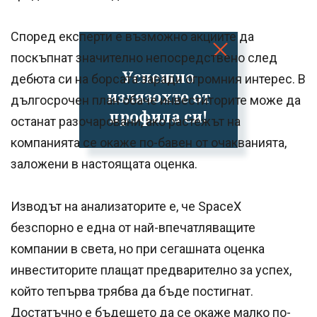
Според експерти е възможно акциите да
поскъпнат значително непосредствено след
Успешно
дебюта си на борсата заради огромния интерес. В
излязохте от
дългосрочен план обаче инвеститорите може да
профила си!
останат разочаровани, ако растежът на
компанията се окаже по-бавен от очакванията,
заложени в настоящата оценка.
Изводът на анализаторите е, че SpaceX
безспорно е една от най-впечатляващите
компании в света, но при сегашната оценка
инвеститорите плащат предварително за успех,
който тепърва трябва да бъде постигнат.
Достатъчно е бъдещето да се окаже малко по-