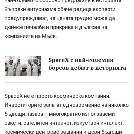
най-голямото борсово предлагане в историята.
Въпреки ентусиазма обаче редица експерти
предупреждават, че цената трудно може да
донесе печалби и прикрива и дългове на
компаниите на Мъск.
SpaceX с най-големия
борсов дебют в историята
SpaceX не е просто космическа компания.
Инвеститорите залагат едновременно на няколко
бъдещи пазара – многократно използваеми
ракети, сателитен интернет, изкуствен интелект,
космически центрове за данни и дори бъдещи