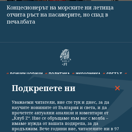
Концесионерът на морските ни летища
отчита ръст на пасажерите, но спад в
печалбата
ВСИЧКИ НОВИНИ
ПОЛИТИКА
ИКОНОМИКА
СВЕТЪТ
Подкрепете ни
СПОРТ
КУЛТУРА
ТЕХНОЛОГИИ
КАЛЕЙДОСКОП
МНЕНИЯ
Уважаеми читатели, вие сте тук и днес, за да
научите новините от България и света, и да
прочетете актуални анализи и коментари от
„Клуб Z“. Ние се обръщаме към вас с молба –
имаме нужда от вашата подкрепа, за да
продължим. Вече години вие, читателите ни в 97