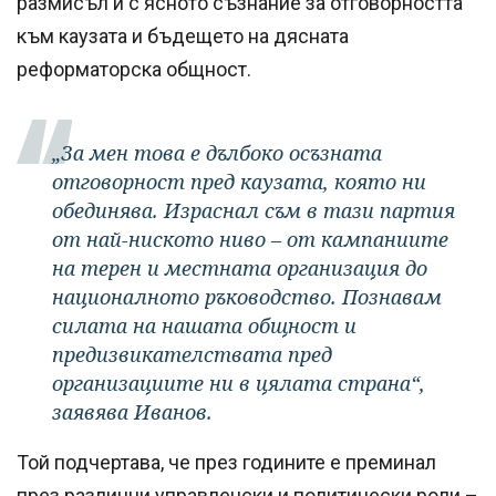
размисъл и с ясното съзнание за отговорността
към каузата и бъдещето на дясната
реформаторска общност.
„За мен това е дълбоко осъзната
отговорност пред каузата, която ни
обединява. Израснал съм в тази партия
от най-ниското ниво – от кампаниите
на терен и местната организация до
националното ръководство. Познавам
силата на нашата общност и
предизвикателствата пред
организациите ни в цялата страна“,
заявява Иванов.
Той подчертава, че през годините е преминал
през различни управленски и политически роли –