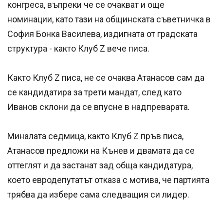
конгреса, въпреки че се очакват и още
номинации, като тази на общинската съветничка в
София Бонка Василева, издигната от градската
структура - както Клуб Z вече писа.
Както Клуб Z писа, не се очаква Атанасов сам да
се кандидатира за трети мандат, след като
Иванов склони да се впусне в надпреварата.
Миналата седмица, както Клуб Z пръв писа,
Атанасов предложи на Кънев и двамата да се
оттеглят и да застанат зад обща кандидатура,
което евродепутатът отказа с мотива, че партията
трябва да избере сама следващия си лидер.