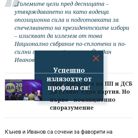
„Големите цели пред десницата –
утвърждаването ни като водеща
опозиционна сила и подготовката за
спечелването на президентските избори
– изискват да излезем от това
Национално събрание по-сплотени и по-
силни от всякога“, заявява Йордан
Иванов.
Успешно
излязохте от
ДаБГ предлага на ПП и ДСБ
профила си!
да станат една партия. Но
първо - коалиционно
споразумение
Кънев и Иванов са сочени за фаворити на