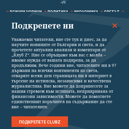
ВСИЧКИ НОВИНИ
ПОЛИТИКА
ИКОНОМИКА
СВЕТЪТ
Подкрепете ни
СПОРТ
КУЛТУРА
ТЕХНОЛОГИИ
КАЛЕЙДОСКОП
МНЕНИЯ
Уважаеми читатели, вие сте тук и днес, за да
научите новините от България и света, и да
прочетете актуални анализи и коментари от
„Клуб Z“. Ние се обръщаме към вас с молба –
имаме нужда от вашата подкрепа, за да
продължим. Вече години вие, читателите ни в 97
Общи условия
Политика за поверителност
държави на всички континенти по света,
отваряте всеки ден страницата ни в интернет в
Реклама
Партньори
Контакти
За Клуб Z
търсене на истинска, независима и качествена
Екип
Подкрепете ни
журналистика. Вие можете да допринесете за
нашия стремеж към истината, неприкривана от
финансови зависимости. Можете да помогнете
единственият поръчител на съдържание да сте
Издател на www.clubz.bg е „Клуб Зебра Медия“ ЕООД, София, ул. "Алеко
вие – читателите.
Константинов" 3. Всички права запазени 2026 „Клуб Зебра Медия“
ЕООД.
Препечатването на материали, снимки и видео от www.clubz.bg без
разрешение ще бъде преследвано по съдебен път, съгласно
ПОДКРЕПЕТЕ CLUBZ
ОБЩИТЕ УСЛОВИЯ