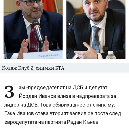
Колаж Клуб Z, снимки БТА
З
ам.-председателят на ДСБ и депутат
Йордан Иванов влиза в надпреварата за
лидер на ДСБ. Това обявиха днес от екипа му.
Така Иванов става вторият заявил се поста след
евродепутата на партията Радан Кънев.