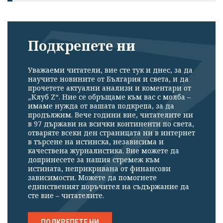
Подкрепете ни
Уважаеми читатели, вие сте тук и днес, за да
научите новините от България и света, и да
прочетете актуални анализи и коментари от
„Клуб Z“. Ние се обръщаме към вас с молба –
имаме нужда от вашата подкрепа, за да
продължим. Вече години вие, читателите ни
в 97 държави на всички континенти по света,
отваряте всеки ден страницата ни в интернет
в търсене на истинска, независима и
качествена журналистика. Вие можете да
допринесете за нашия стремеж към
истината, неприкривана от финансови
зависимости. Можете да помогнете
единственият поръчител на съдържание да
сте вие – читателите.
ПОДКРЕПЕТЕ НИ