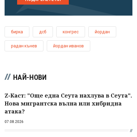
бирка
дсб
конгрес
йордан
радан кънев
йордан иванов
НАЙ-НОВИ
Z-Каст: "Още една Сеута нахлува в Сеута".
Нова мигрантска вълна или хибридна
атака?
07.08.2026