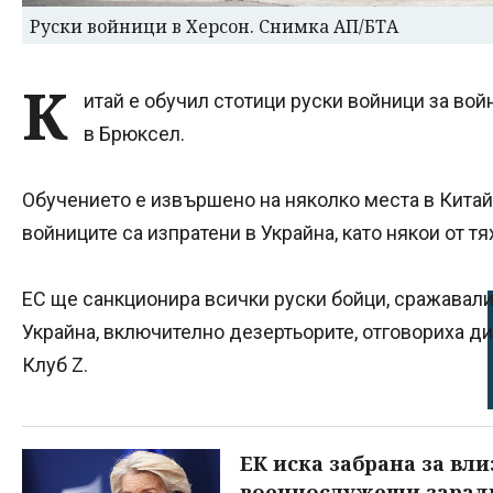
Руски войници в Херсон. Снимка АП/БТА
К
итай е обучил стотици руски войници за во
в Брюксел.
Обучението е извършено на няколко места в Кита
войниците са изпратени в Украйна, като някои от тях
ЕС ще санкционира всички руски бойци, сражавали
Украйна, включително дезертьорите, отговориха д
Клуб Z.
ЕК иска забрана за вл
военнослужещи зарад