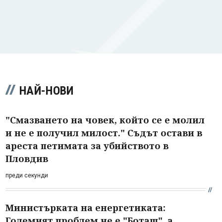
НАЙ-НОВИ
"Смазването на човек, който се е молил
и не е получил милост." Съдът остави в
ареста петимата за убийството в
Пловдив
преди секунди
Министърката на енергетиката:
Големият проблем не е "Боташ", а