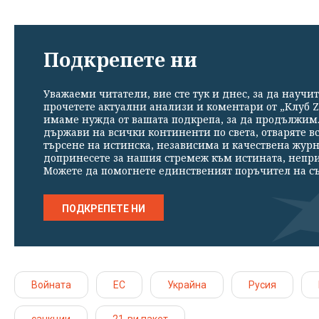
Подкрепете ни
Уважаеми читатели, вие сте тук и днес, за да научит
прочетете актуални анализи и коментари от „Клуб Z
имаме нужда от вашата подкрепа, за да продължим. 
държави на всички континенти по света, отваряте в
търсене на истинска, независима и качествена жур
допринесете за нашия стремеж към истината, непр
Можете да помогнете единственият поръчител на съ
ПОДКРЕПЕТЕ НИ
Войната
ЕС
Украйна
Русия