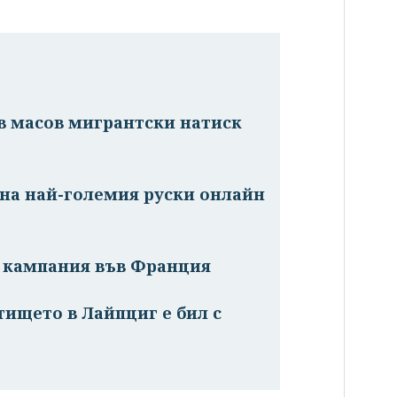
в масов мигрантски натиск
на най-големия руски онлайн
а кампания във Франция
тището в Лайпциг е бил с