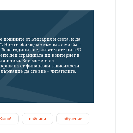
е новините от България и света, и да
“. Ние се обръщаме към вас с молба –
Вече години вие, читателите ни в 97
секи ден страницата ни в интернет в
налистика. Вие можете да
икривана от финансови зависимости.
държание да сте вие – читателите.
Китай
войници
обучение