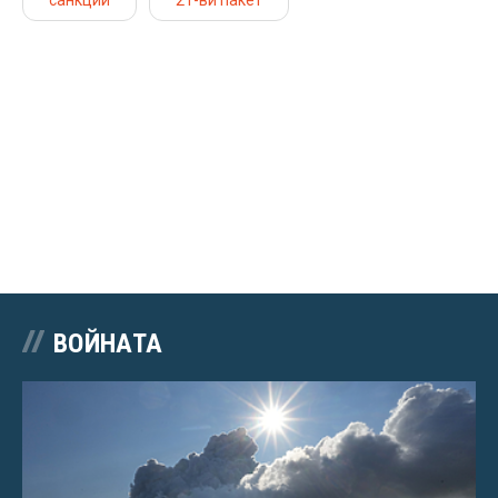
санкции
21-ви пакет
ВОЙНАТА