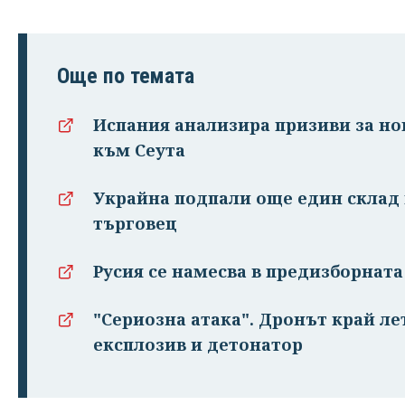
Още по темата
Испания анализира призиви за но
към Сеута
Украйна подпали още един склад 
търговец
Русия се намесва в предизборнат
"Сериозна атака". Дронът край ле
експлозив и детонатор