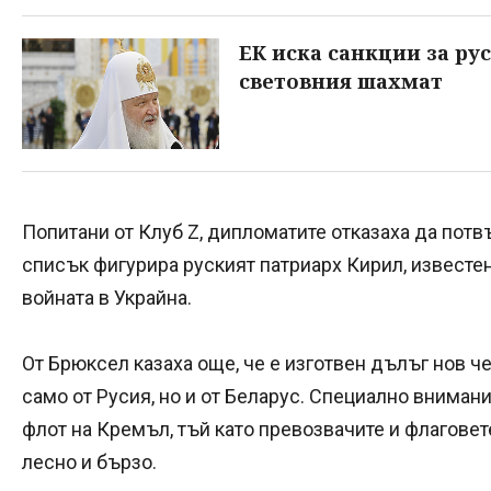
ЕК иска санкции за ру
световния шахмат
Попитани от Клуб Z, дипломатите отказаха да пот
списък фигурира руският патриарх Кирил, известен
войната в Украйна.
От Брюксел казаха още, че е изготвен дълъг нов ч
само от Русия, но и от Беларус. Специално внима
флот на Кремъл, тъй като превозвачите и флаговет
лесно и бързо.