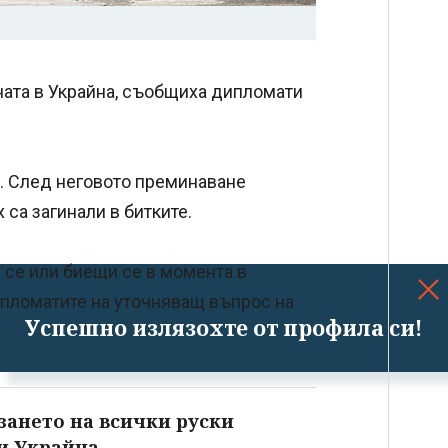
йната в Украйна, съобщиха дипломати
й. След неговото преминаване
 са загинали в битките.
 се или биещи се в момента в
ипломатите на уточняващ въпрос на
Успешно излязохте от профила си!
изането на всички руски
и Украйна