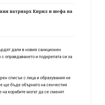
ския патриарх Кирил и шефа на
върдят дали в новия санкционен
 с оправдаването и подкрепата си за
ерен списък с лица и образувания не
ние ще бъде обърнато на сенчестия
е на корабите могат да се сменят