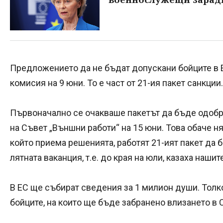
Предложението да не бъдат допускани бойците в Е
комисия на 9 юни. То е част от 21-ия пакет санкции.
Първоначално се очакваше пакетът да бъде одобр
на Съвет „Външни работи“ на 15 юни. Това обаче ня
който приема решенията, работят 21-ият пакет да 
лятната ваканция, т.е. до края на юли, казаха наши
В ЕС ще събират сведения за 1 милион души. Толк
бойците, на които ще бъде забранено влизането в 