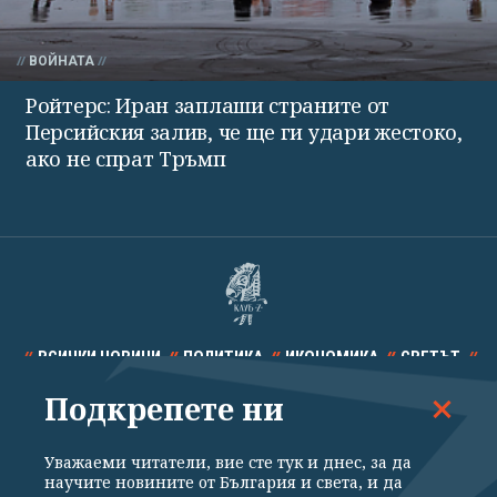
ВОЙНАТА
Ройтерс: Иран заплаши страните от
Персийския залив, че ще ги удари жестоко,
ако не спрат Тръмп
ВСИЧКИ НОВИНИ
ПОЛИТИКА
ИКОНОМИКА
СВЕТЪТ
Подкрепете ни
СПОРТ
КУЛТУРА
ТЕХНОЛОГИИ
КАЛЕЙДОСКОП
МНЕНИЯ
Уважаеми читатели, вие сте тук и днес, за да
научите новините от България и света, и да