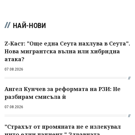
НАЙ-НОВИ
Z-Каст: "Още една Сеута нахлува в Сеута".
Нова мигрантска вълна или хибридна
атака?
07.08.2026
Ангел Кунчев за реформата на РЗИ: Не
разбирам смисъла ѝ
07.08.2026
"Страхът от промяната не е излекувал
нито един пациент." Здравната