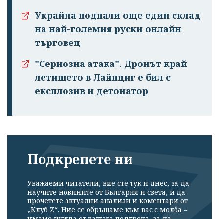
Украйна подпали още един склад
на най-големия руски онлайн
търговец
"Сериозна атака". Дронът край
летището в Лайпциг е бил с
експлозив и детонатор
Подкрепете ни
Уважаеми читатели, вие сте тук и днес, за да
научите новините от България и света, и да
прочетете актуални анализи и коментари от
„Клуб Z“. Ние се обръщаме към вас с молба –
имаме нужда от вашата подкрепа, за да