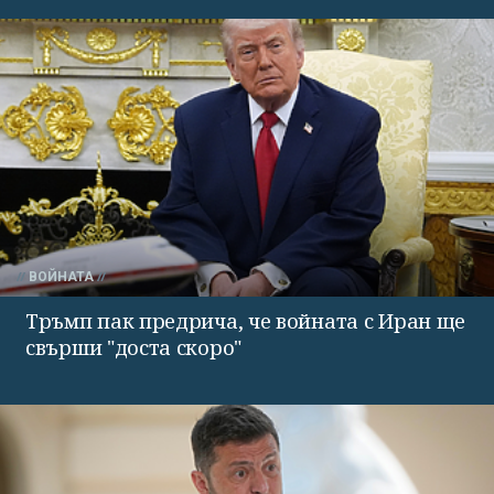
ВОЙНАТА
Тръмп пак предрича, че войната с Иран ще
свърши "доста скоро"