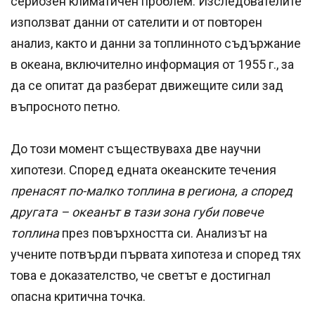
сериозен климатичен проблем. Изследователите
използват данни от сателити и от повторен
анализ, както и данни за топлинното съдържание
в океана, включително информация от 1955 г., за
да се опитат да разберат движещите сили зад
въпросното петно.
До този момент съществуваха две научни
хипотези. Според едната океанските течения
пренасят по-малко топлина в региона, а според
другата – океанът в тази зона губи повече
топлина
през повърхността си. Анализът на
учените потвърди първата хипотеза и според тях
това е доказателство, че светът е достигнал
опасна критична точка.