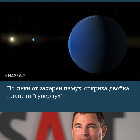
НАУКА
По-леки от захарен памук: откриха двойка
планети "суперпух"