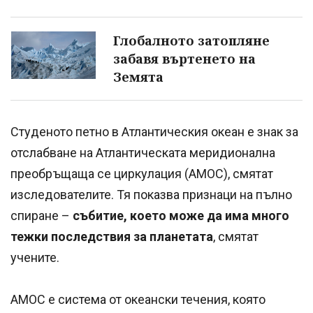
Глобалното затопляне
забавя въртенето на
Земята
Студеното петно в Атлантическия океан е знак за
отслабване на Атлантическата меридионална
преобръщаща се циркулация (AMOC), смятат
изследователите. Тя показва признаци на пълно
спиране –
събитие, което може да има много
тежки последствия за планетата
, смятат
учените.
AMOC е система от океански течения, която