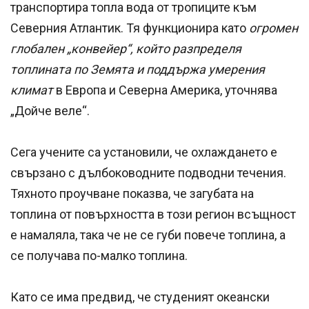
транспортира топла вода от тропиците към
Северния Атлантик. Тя функционира като
огромен
глобален „конвейер“, който разпределя
топлината по Земята и поддържа умерения
климат
в Европа и Северна Америка, уточнява
„Дойче веле“.
Сега учените са установили, че охлаждането е
свързано с дълбоководните подводни течения.
Тяхното проучване показва, че загубата на
топлина от повърхността в този регион всъщност
е намаляла, така че не се губи повече топлина, а
се получава по-малко топлина.
Като се има предвид, че студеният океански