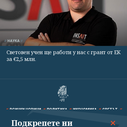
НАУКА
Световен учен ще работи у нас с грант от ЕК
за €2,5 млн.
ВСИЧКИ НОВИНИ
ПОЛИТИКА
ИКОНОМИКА
СВЕТЪТ
Подкрепете ни
СПОРТ
КУЛТУРА
ТЕХНОЛОГИИ
КАЛЕЙДОСКОП