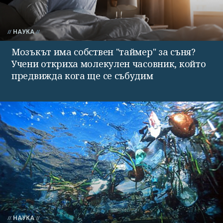
НАУКА
Мозъкът има собствен "таймер" за съня?
Учени откриха молекулен часовник, който
предвижда кога ще се събудим
НАУКА