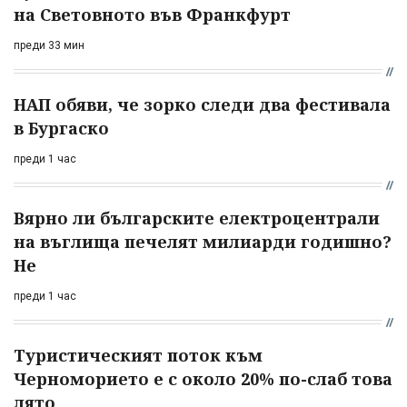
на Световното във Франкфурт
преди 33 мин
НАП обяви, че зорко следи два фестивала
в Бургаско
преди 1 час
Вярно ли българските електроцентрали
на въглища печелят милиарди годишно?
Не
преди 1 час
Туристическият поток към
Черноморието е с около 20% по-слаб това
лято