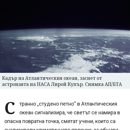
Кадър на Атлантическия океан, заснет от
астронавта на НАСА Лирой Купър. Снимка АП/БТА
С
транно „студено петно“ в Атлантическия
океан сигнализира, че светът се намира в
опасна повратна точка, смятат учени, които са
анализирали климатичното явление, съобщава