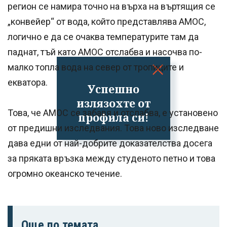
регион се намира точно на върха на въртящия се
„конвейер“ от вода, който представлява AMOC,
логично е да се очаква температурите там да
паднат, тъй като AMOC отслабва и насочва по-
малко топла вода на север от тропиците и
екватора.
Успешно
излязохте от
Това, че AMOC се забавя и отслабва, е установено
профила си!
от предишни изследвания. Това ново изследване
дава едни от най-добрите доказателства досега
за пряката връзка между студеното петно и това
огромно океанско течение.
Още по темата