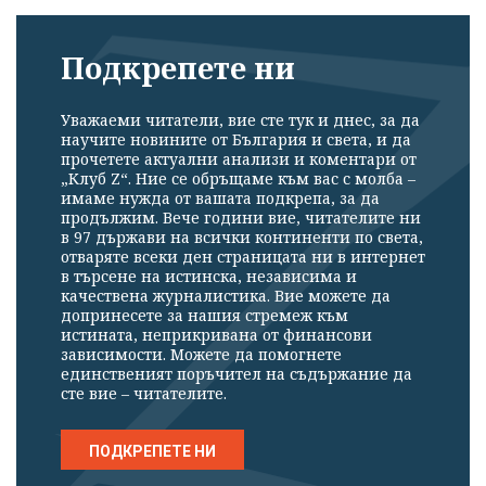
Подкрепете ни
Уважаеми читатели, вие сте тук и днес, за да
научите новините от България и света, и да
прочетете актуални анализи и коментари от
„Клуб Z“. Ние се обръщаме към вас с молба –
имаме нужда от вашата подкрепа, за да
продължим. Вече години вие, читателите ни
в 97 държави на всички континенти по света,
отваряте всеки ден страницата ни в интернет
в търсене на истинска, независима и
качествена журналистика. Вие можете да
допринесете за нашия стремеж към
истината, неприкривана от финансови
зависимости. Можете да помогнете
единственият поръчител на съдържание да
сте вие – читателите.
ПОДКРЕПЕТЕ НИ