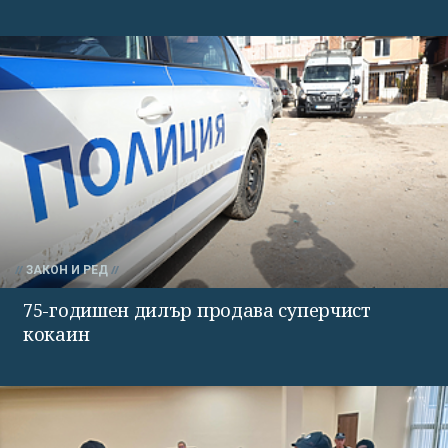
ЗАКОН И РЕД
75-годишен дилър продава суперчист
кокаин