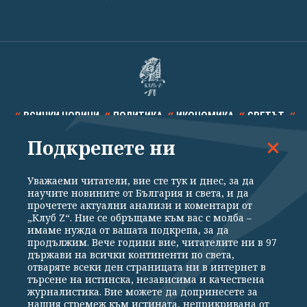
ВСИЧКИ НОВИНИ
ПОЛИТИКА
ИКОНОМИКА
СВЕТЪТ
Подкрепете ни
СПОРТ
КУЛТУРА
ТЕХНОЛОГИИ
КАЛЕЙДОСКОП
МНЕНИЯ
Уважаеми читатели, вие сте тук и днес, за да
научите новините от България и света, и да
прочетете актуални анализи и коментари от
„Клуб Z“. Ние се обръщаме към вас с молба –
имаме нужда от вашата подкрепа, за да
продължим. Вече години вие, читателите ни в 97
Общи условия
Политика за поверителност
държави на всички континенти по света,
отваряте всеки ден страницата ни в интернет в
Реклама
Партньори
Контакти
За Клуб Z
търсене на истинска, независима и качествена
Екип
Подкрепете ни
журналистика. Вие можете да допринесете за
нашия стремеж към истината, неприкривана от