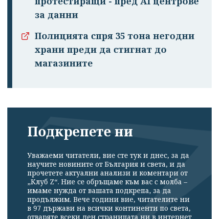
протестиращи - пред AI центрове
за данни
Полицията спря 35 тона негодни
храни преди да стигнат до
магазините
Подкрепете ни
Уважаеми читатели, вие сте тук и днес, за да
научите новините от България и света, и да
прочетете актуални анализи и коментари от
„Клуб Z“. Ние се обръщаме към вас с молба –
имаме нужда от вашата подкрепа, за да
продължим. Вече години вие, читателите ни
в 97 държави на всички континенти по света,
отваряте всеки ден страницата ни в интернет