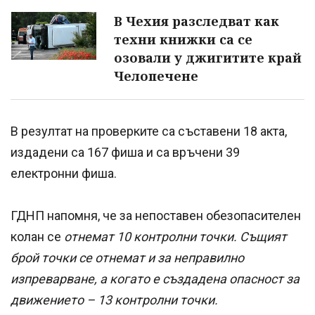
В Чехия разследват как
техни книжки са се
озовали у джигитите край
Челопечене
В резултат на проверките са съставени 18 акта,
издадени са 167 фиша и са връчени 39
електронни фиша.
ГДНП напомня, че за непоставен обезопасителен
колан се
отнемат 10 контролни точки. Същият
брой точки се отнемат и за неправилно
изпреварване, а когато е създадена опасност за
движението – 13 контролни точки.