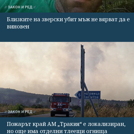
ЗАКОН И РЕД
Близките на зверски убит мъж не вярват да е
виновен
ЗАКОН И РЕД
Пожарът край АМ „Тракия“ е локализиран,
но още има отделни тлеещи огнища