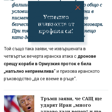
фалшивите медии, нямат нищо общо с
условията, които бяха договорени в
Успешно
писмен вид“, заяви Тръмп. „Много
излязохте от
безчестни хора, с които да се преговаря.
профила си!
При тях не съществува такова нещо
като добросъвестни преговори.“
Той също така заяви, че извършената в
четвъртък вечерта иранска атака с
дронове
срещу кораби в Ормузкия проток е била
„напълно неприемлива
“ и призова иранското
ръководство „да се вземе в ръце“.
Тръмп заяви, че САЩ ще
ударят Иран „много
здраво тази вечер“ и ще