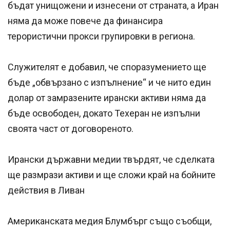
бъдат унищожени и изнесени от страната, а Иран
няма да може повече да финансира
терористични прокси групировки в региона.
Служителят е добавил, че споразумението ще
бъде „обвързано с изпълнение“ и че нито един
долар от замразените ирански активи няма да
бъде освободен, докато Техеран не изпълни
своята част от договореното.
Ирански държавни медии твърдят, че сделката
ще размрази активи и ще сложи край на бойните
действия в Ливан
Американската медия Блумбърг също съобщи,