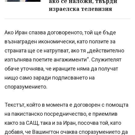
ако се наложи, твърди
израелска телевизия
Ако Иран спазва договореното, той ще бъде
възнаграден икономически, като ползите за
страната ще се натрупват, ако тя „действително
изпълнява поетите ангажименти“. Служителят
обаче уточнява, че иранците няма да получат
нищо само заради подписването на
споразумението.
Текстът, който в момента е договорен с помощта
на пакистанско посредничество, е приемлив
както за САЩ, така и за Иран, посочва той, като
добавя, че Вашингтон очаква споразумението да