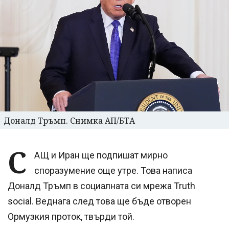
Доналд Тръмп. Снимка АП/БТА
С
АЩ и Иран ще подпишат мирно
споразумение още утре. Това написа
Доналд Тръмп в социалната си мрежа Truth
social. Веднага след това ще бъде отворен
Ормузкия проток, твърди той.