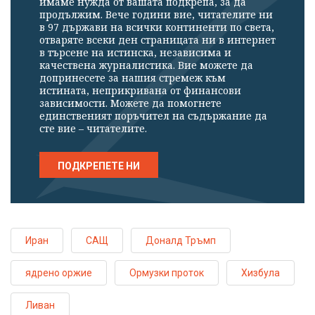
имаме нужда от вашата подкрепа, за да
продължим. Вече години вие, читателите ни
в 97 държави на всички континенти по света,
отваряте всеки ден страницата ни в интернет
в търсене на истинска, независима и
качествена журналистика. Вие можете да
допринесете за нашия стремеж към
истината, неприкривана от финансови
зависимости. Можете да помогнете
единственият поръчител на съдържание да
сте вие – читателите.
ПОДКРЕПЕТЕ НИ
Иран
САЩ
Доналд Тръмп
ядрено оржие
Ормузки проток
Хизбула
Ливан