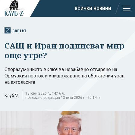
ВСИЧКИ НОВИНИ
СВЕТЪТ
САЩ и Иран подписват мир
още утре?
Споразумението включва незабавно отваряне на
Ормузкия проток и унищожаване на обогатения уран
на аятоласите
13 юни 2026 г., 14:16 ч.
Клуб 'Z'
последна редакция 13 юни 2026 г., 20:14 ч.