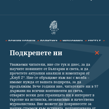
ВСИЧКИ НОВИНИ
ПОЛИТИКА
ИКОНОМИКА
СВЕТЪТ
Подкрепете ни
СПОРТ
КУЛТУРА
ТЕХНОЛОГИИ
КАЛЕЙДОСКОП
МНЕНИЯ
Уважаеми читатели, вие сте тук и днес, за да
научите новините от България и света, и да
прочетете актуални анализи и коментари от
„Клуб Z“. Ние се обръщаме към вас с молба –
имаме нужда от вашата подкрепа, за да
продължим. Вече години вие, читателите ни в 97
Общи условия
Политика за поверителност
държави на всички континенти по света,
отваряте всеки ден страницата ни в интернет в
Реклама
Партньори
Контакти
За Клуб Z
търсене на истинска, независима и качествена
Екип
Подкрепете ни
журналистика. Вие можете да допринесете за
нашия стремеж към истината, неприкривана от