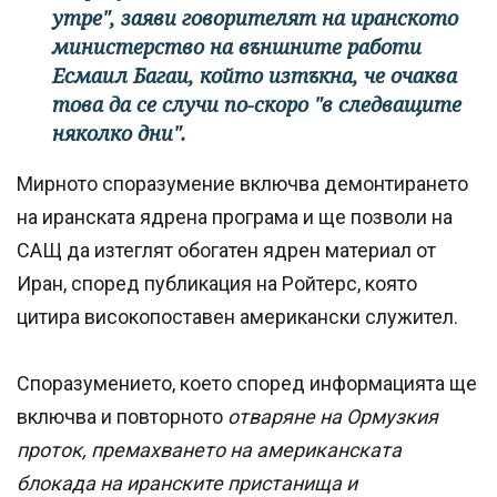
утре", заяви говорителят на иранското
министерство на външните работи
Есмаил Багаи, който изтъкна, че очаква
това да се случи по-скоро "в следващите
няколко дни".
Мирното споразумение включва демонтирането
на иранската ядрена програма и ще позволи на
САЩ да изтеглят обогатен ядрен материал от
Иран, според публикация на Ройтерс, която
цитира високопоставен американски служител.
Споразумението, което според информацията ще
включва и повторното
отваряне на Ормузкия
проток, премахването на американската
блокада на иранските пристанища и