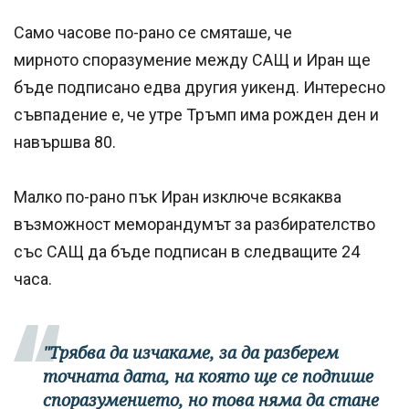
Само часове по-рано се смяташе, че
мирното споразумение между САЩ и Иран ще
бъде подписано едва другия уикенд. Интересно
съвпадение е, че утре Тръмп има рожден ден и
навършва 80.
Малко по-рано пък Иран изключе всякаква
възможност меморандумът за разбирателство
със САЩ да бъде подписан в следващите 24
часа.
"Трябва да изчакаме, за да разберем
точната дата, на която ще се подпише
споразумението, но това няма да стане