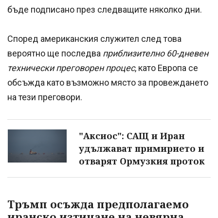
бъде подписано през следващите няколко дни.
Според американския служител след това
вероятно ще последва
приблизително 60-дневен
технически преговорен процес
, като Европа се
обсъжда като възможно място за провеждането
на тези преговори.
"Аксиос": САЩ и Иран
удължават примирието и
отварят Ормузкия проток
Тръмп осъжда предполагаемо
иранско изтичане на невярна