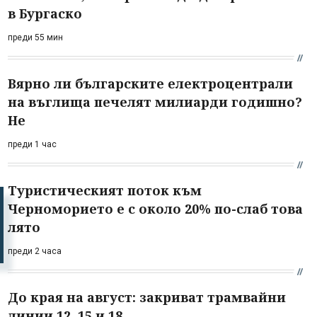
в Бургаско
преди 55 мин
Вярно ли българските електроцентрали
на въглища печелят милиарди годишно?
Не
преди 1 час
Туристическият поток към
Черноморието е с около 20% по-слаб това
лято
преди 2 часа
До края на август: закриват трамвайни
линии 12, 15 и 18