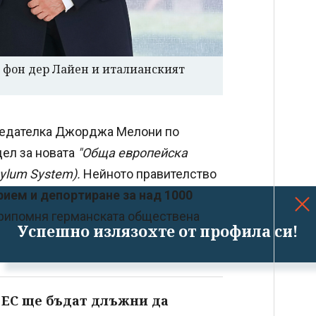
 фон дер Лайен и италианският
седателка Джорджа Мелони по
ел за новата
"Обща европейска
ylum System).
Нейното правителство
рием и депортиране за над 1000
 припомня германската обществена
Успешно излязохте от профила си!
 ЕС ще бъдат длъжни да