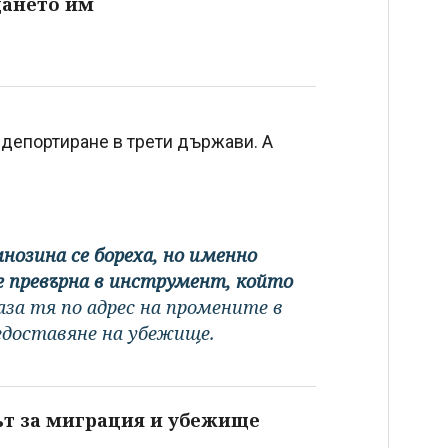
щането им
а депортиране в трети държави. А
нозина се бореха, но именно
е превърна в инструмент, който
аза тя по адрес на промените в
едоставяне на убежище.
тът за миграция и убежище