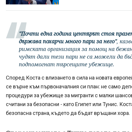
"Почти една година центърът стоя празе
държава похарчи много пари за него"
, каз
римската организация за помощ на бежан
чудят дали тези пари не са можели да бъд
подпомогнат търсещите убежище.
Според Коста с влизането в сила на новата европ
се върне към първоначалния си план: не само депо
процедури за убежище за мигранти с малки шансов
считани за безопасни - като Египет или Тунис. Кост
безопасна страна, където да бъдат връщани хора.