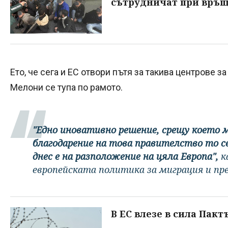
сътрудничат при връ
Ето, че сега и ЕС отвори пътя за такива центрове з
Мелони се тупа по рамото.
"Едно иновативно решение, срещу което м
благодарение на това правителство то с
днес е на разположение на цяла Европа",
к
европейската политика за миграция и пр
В ЕС влезе в сила Пак