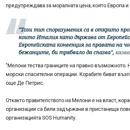
предупреждава за моралната цена, която Европа и 
"Този тип споразумения са в открито пр
които Италия като държава от Европейс
Европейската конвенция за правата на чо
бежанците, би трябвало да спазва",
казва
"Мелони тества границите на правно възможното. Н
морски спасителни операции. Корабите биват възп
още Де Петрис.
Откакто правителството на Мелони е на власт, кор
организации са били задържани в пристанища пов
организацията SOS Humanity.