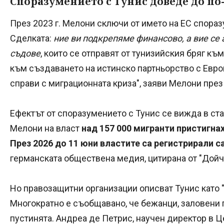
Споразумението с Тунис доведе до п
През 2023 г. Мелони сключи от името на ЕС спора
Сделката:
ние ви подкрепяме финансово, а вие се
съдове
, които се отправят от тунизийския бряг къ
към създаването на истинско партньорство с Евро
справи с миграционната криза", заяви Мелони през
Ефектът от споразумението с Тунис се вижда в ста
Мелони на власт
над 157 000 мигранти пристигна
През 2026 до 11 юни властите са регистрирали с
германската обществена медия, цитирана от "Дойч
Но правозащитни организации описват Тунис като "
Многократно е съобщавано, че бежанци, заловени 
пустинята. Андреа де Петрис, научен директор в Ц