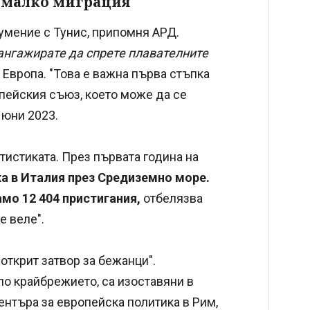
о-малко миграция
зумение с Тунис, припомня АРД.
 ангажирате да спрете плавателните
м Европа. "Това е важна първа стъпка
пейския съюз, което може да се
 юни 2023.
тистиката. През първата година на
ха в Италия през Средиземно море.
амо 12 404 пристигания,
отбелязва
е веле".
открит затвор за бежанци".
по крайбрежието, са изоставяни в
ентъра за европейска политика в Рим,