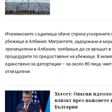
Италианските съдилища обаче спряха ускорените 
убежище в Албания. Мигрантите,
задържани в море
прехвърлени в Албания, трябваше да се връщат в
процедурите по предоставяне на убежище. В моме
единствено за депортации – за около 80 лица, чии
отхвърлени.
Хегсет: Опасни идеоло
влизат през пажовете 
България