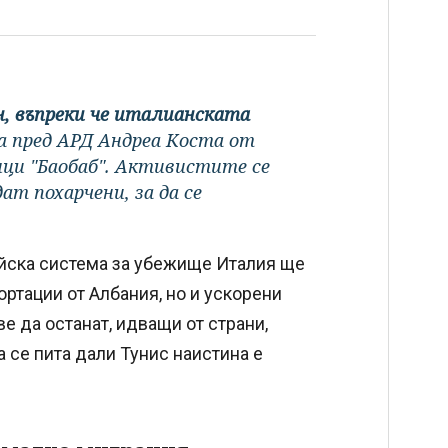
н, въпреки че италианската
ва пред АРД Андреа Коста от
ци "Баобаб". Активистите се
ат похарчени, за да се
ейска система за убежище Италия ще
ртации от Албания, но и ускорени
е да останат, идващи от страни,
а се пита дали Тунис наистина е