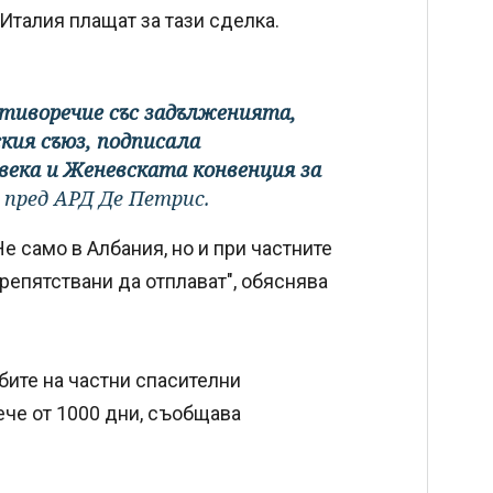
Италия плащат за тази сделка.
отиворечие със задълженията,
кия съюз, подписала
века и Женевската конвенция за
 пред АРД Де Петрис.
е само в Албания, но и при частните
репятствани да отплават", обяснява
абите на частни спасителни
ече от 1000 дни, съобщава