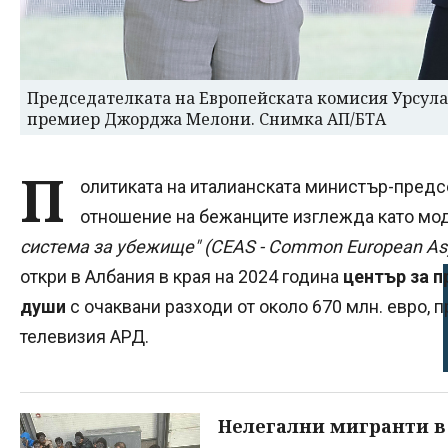
Председателката на Европейската комисия Урсула
премиер Джорджа Мелони. Снимка АП/БТА
П
олитиката на италианската министър-пред
отношение на бежанците изглежда като мод
система за убежище" (CEAS - Common European As
откри в Албания в края на 2024 година
център за п
души
с очаквани разходи от около 670 млн. евро,
телевизия АРД.
Нелегални мигранти в