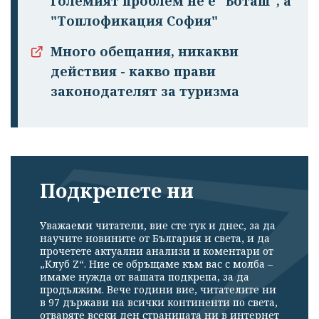
Големият проблем не е "Боташ", а
"Топлофикация София"
Много обещания, никакви
действия - какво прави
законодателят за туризма
Подкрепете ни
Успешно
излязохте от
Уважаеми читатели, вие сте тук и днес, за да
научите новините от България и света, и да
профила си!
прочетете актуални анализи и коментари от
„Клуб Z“. Ние се обръщаме към вас с молба –
имаме нужда от вашата подкрепа, за да
продължим. Вече години вие, читателите ни
в 97 държави на всички континенти по света,
отваряте всеки ден страницата ни в интернет