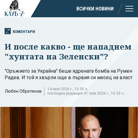
ВСИЧКИ НОВИНИ
КОМЕНТАРИ
И после какво - ще нападнем
"хунтата на Зеленски"?
"Оръжието за Украйна" беше ядрената бомба на Румен
Радев. И той я хвърли още в първия си месец на власт
14 юни 2026 г., 10:35 ч.
Любен Обретенов
последна редакция 31 юли 2026 г., 16:33 ч.