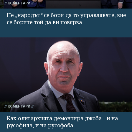
КОМЕНТАРИ
Не „народът“ се бори да го управлявате, вие
се борите той да ви повярва
КОМЕНТАРИ
Как олигархията демонтира джоба - и на
русофила, и на русофоба