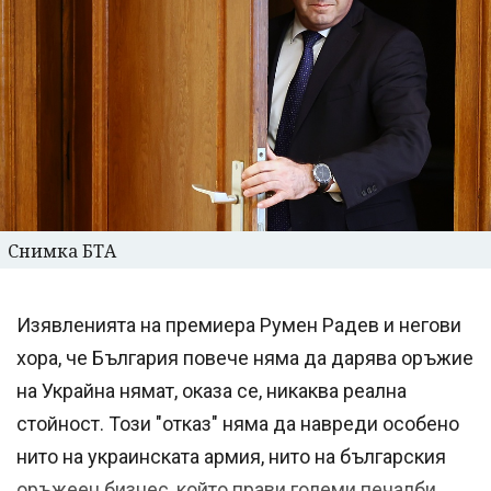
Снимка БТА
Изявленията на премиера Румен Радев и негови
хора, че България повече няма да дарява оръжие
на Украйна нямат, оказа се, никаква реална
стойност. Този "отказ" няма да навреди особено
нито на украинската армия, нито на българския
оръжеен бизнес, който прави големи печалби