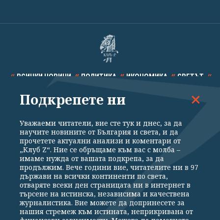
ВСИЧКИ НОВИНИ
ПОЛИТИКА
ИКОНОМИКА
СВЕТЪТ
Подкрепете ни
СПОРТ
КУЛТУРА
ТЕХНОЛОГИИ
КАЛЕЙДОСКОП
МНЕНИЯ
Уважаеми читатели, вие сте тук и днес, за да
научите новините от България и света, и да
прочетете актуални анализи и коментари от
„Клуб Z“. Ние се обръщаме към вас с молба –
имаме нужда от вашата подкрепа, за да
продължим. Вече години вие, читателите ни в 97
Общи условия
Политика за поверителност
държави на всички континенти по света,
отваряте всеки ден страницата ни в интернет в
Реклама
Партньори
Контакти
За Клуб Z
търсене на истинска, независима и качествена
Екип
Подкрепете ни
журналистика. Вие можете да допринесете за
нашия стремеж към истината, неприкривана от