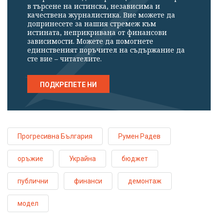
в търсене на истинска, независима и
качествена журналистика. Вие можете да
допринесете за нашия стремеж към
истината, неприкривана от финансови
зависимости. Можете да помогнете
единственият поръчител на съдържание да
сте вие – читателите.
ПОДКРЕПЕТЕ НИ
Прогресивна България
Румен Радев
оръжие
Украйна
бюджет
публични
финанси
демонтаж
модел