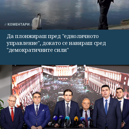
КОМЕНТАРИ
Да плонжираш пред "едноличното
управление", докато се навираш сред
"демократичните сили"