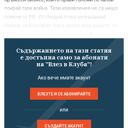
покрай тази война. Тези извявления не са нищо
повече от PR. От гледна точка не външния
имидж на България той е много лош, защото за
пореден път се държим, ако не кат�...
Съдържанието на тази статия
е достъпна само за абонати
на "Влез в Клуба"!
Ако вече имате акаунт
ВЛЕЗТЕ И СЕ АБОНИРАЙТЕ
или
СЪЗДАЙТЕ АКАУНТ