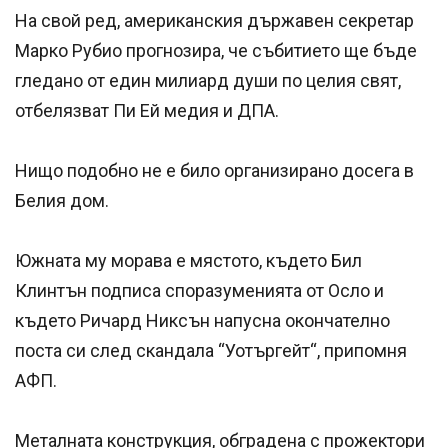
На свой ред, американския държавен секретар
Марко Рубио прогнозира, че събитието ще бъде
гледано от един милиард души по целия свят,
отбелязват Пи Ей медия и ДПА.
Нищо подобно не е било организирано досега в
Белия дом.
Южната му морава е мястото, където Бил
Клинтън подписа споразуменията от Осло и
където Ричард Никсън напусна окончателно
поста си след скандала “Уотъргейт“, припомня
АФП.
Металната конструкция, обградена с прожектори