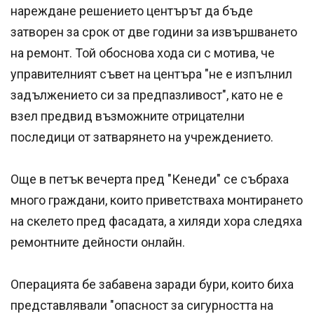
нареждане решението центърът да бъде
затворен за срок от две години за извършването
на ремонт. Той обоснова хода си с мотива, че
управителният съвет на центъра "не е изпълнил
задължението си за предпазливост", като не е
взел предвид възможните отрицателни
последици от затварянето на учреждението.
Още в петък вечерта пред "Кенеди" се събраха
много граждани, които приветстваха монтирането
на скелето пред фасадата, а хиляди хора следяха
ремонтните дейности онлайн.
Операцията бе забавена заради бури, които биха
представлявали "опасност за сигурността на