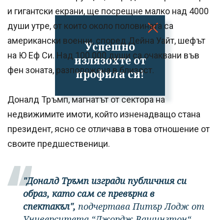
и гигантски екрани, ще посрещне малко над 4000
души утре, от които около половината са
американски военни, според Дейна Уайт, шефът
Успешно
на Ю Еф Си. Над 100 000 души са очаквани във
излязохте от
фен зоната, разположена в близост.
профила си!
Доналд Тръмп, магнатът от сектора на
недвижимите имоти, който изненадващо стана
президент, ясно се отличава в това отношение от
своите предшественици.
"Доналд Тръмп изгради публичния си
образ, като сам се превърна в
спектакъл",
подчертава Питър Лодж от
Университета “Джордж Вашингтон“.