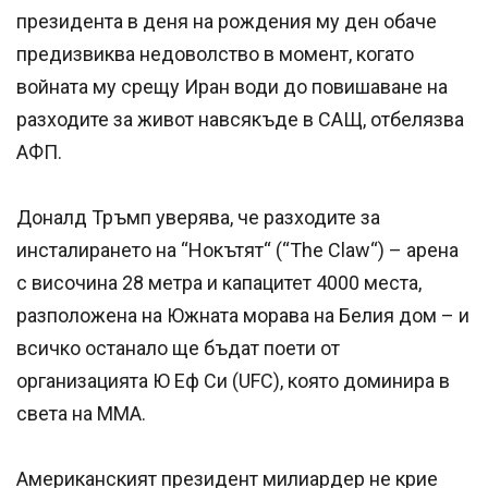
президента в деня на рождения му ден обаче
предизвиква недоволство в момент, когато
войната му срещу Иран води до повишаване на
разходите за живот навсякъде в САЩ, отбелязва
АФП.
Доналд Тръмп уверява, че разходите за
инсталирането на “Нокътят“ (“The Claw“) – арена
с височина 28 метра и капацитет 4000 места,
разположена на Южната морава на Белия дом – и
всичко останало ще бъдат поети от
организацията Ю Еф Си (UFC), която доминира в
света на ММА.
Американският президент милиардер не крие