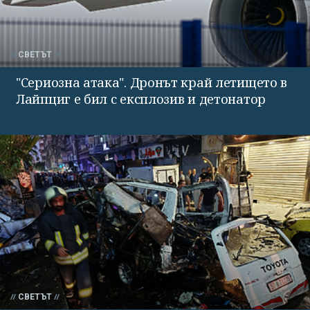
СВЕТЪТ
"Сериозна атака". Дронът край летището в
Лайпциг е бил с експлозив и детонатор
СВЕТЪТ