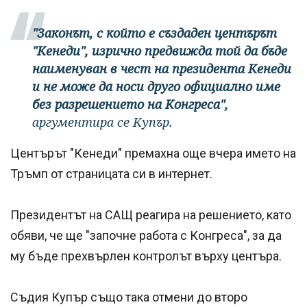
"Законът, с който е създаден центърът
"Кенеди", изрично предвижда той да бъде
наименуван в чест на президента Кенеди
и не може да носи друго официално име
без разрешението на Конгреса",
аргументира се Купър.
Центърът "Кенеди" премахна още вчера името на
Тръмп от страницата си в интернет.
Президентът на САЩ реагира на решението, като
обяви, че ще "започне работа с Конгреса", за да
му бъде прехвърлен контролът върху центъра.
Съдия Купър също така отмени до второ