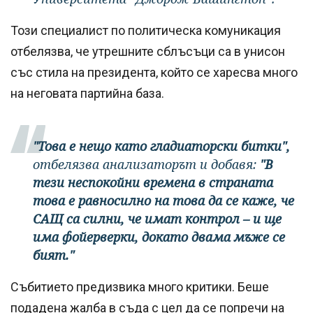
Този специалист по политическа комуникация
отбелязва, че утрешните сблъсъци са в унисон
със стила на президента, който се харесва много
на неговата партийна база.
"Това е нещо като гладиаторски битки",
отбелязва анализаторът и добавя:
"В
тези неспокойни времена в страната
това е равносилно на това да се каже, че
САЩ са силни, че имат контрол – и ще
има фойерверки, докато двама мъже се
бият."
Събитието предизвика много критики. Беше
подадена жалба в съда с цел да се попречи на