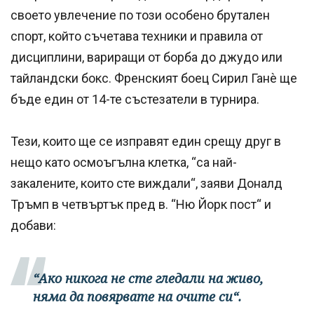
своето увлечение по този особено брутален
спорт, който съчетава техники и правила от
дисциплини, вариращи от борба до джудо или
тайландски бокс. Френският боец Сирил Ганѐ ще
бъде един от 14-те състезатели в турнира.
Тези, които ще се изправят един срещу друг в
нещо като осмоъгълна клетка, “са най-
закалените, които сте виждали“, заяви Доналд
Тръмп в четвъртък пред в. “Ню Йорк пост“ и
добави:
“Ако никога не сте гледали на живо,
няма да повярвате на очите си“.