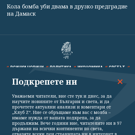
Кола бомба уби двама в друзко предградие
на Дамаск
ВСИЧКИ НОВИНИ
ПОЛИТИКА
ИКОНОМИКА
СВЕТЪТ
Подкрепете ни
СПОРТ
КУЛТУРА
ТЕХНОЛОГИИ
КАЛЕЙДОСКОП
МНЕНИЯ
Уважаеми читатели, вие сте тук и днес, за да
научите новините от България и света, и да
прочетете актуални анализи и коментари от
„Клуб Z“. Ние се обръщаме към вас с молба –
имаме нужда от вашата подкрепа, за да
продължим. Вече години вие, читателите ни в 97
Общи условия
Политика за поверителност
държави на всички континенти по света,
отваряте всеки ден страницата ни в интернет в