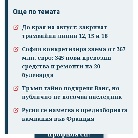
Още по темата
До края на август: закриват
трамвайни линии 12, 15 и 18
София конкретизира заема от 367
млн. евро: 345 нови превозни
средства и ремонти на 20
булеварда
Тръмп тайно подкрепя Ванс, но
публично не посочва наследник
Русия се намесва в предизборната
Успешно
кампания във Франция
излязохте от
профила си!