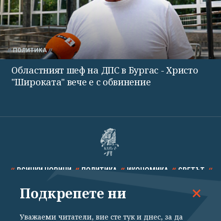
ПОЛИТИКА
Областният шеф на ДПС в Бургас - Христо
"Широката" вече е с обвинение
ВСИЧКИ НОВИНИ
ПОЛИТИКА
ИКОНОМИКА
СВЕТЪТ
Подкрепете ни
СПОРТ
КУЛТУРА
ТЕХНОЛОГИИ
КАЛЕЙДОСКОП
МНЕНИЯ
Уважаеми читатели, вие сте тук и днес, за да