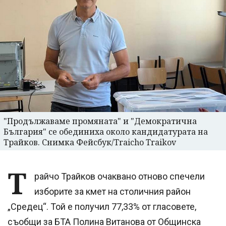
"Продължаваме промяната" и "Демократична
България" се обединиха около кандидатурата на
Трайков. Снимка Фейсбук/Traicho Traikov
Т
райчо Трайков очаквано отново спечели
изборите за кмет на столичния район
„Средец“. Той е получил 77,33% от гласовете,
съобщи за БТА Полина Витанова от Общинска