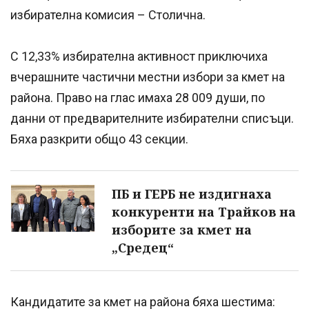
избирателна комисия – Столична.
С 12,33% избирателна активност приключиха
вчерашните частични местни избори за кмет на
района. Право на глас имаха 28 009 души, по
данни от предварителните избирателни списъци.
Бяха разкрити общо 43 секции.
ПБ и ГЕРБ не издигнаха
конкуренти на Трайков на
изборите за кмет на
„Средец“
Кандидатите за кмет на района бяха шестима: