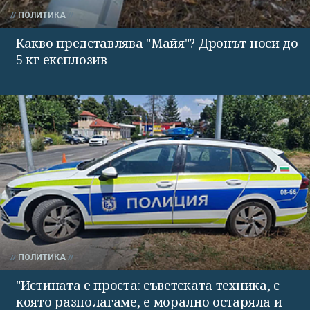
ПОЛИТИКА
Какво представлява "Майя"? Дронът носи до
5 кг експлозив
ПОЛИТИКА
"Истината е проста: съветската техника, с
която разполагаме, е морално остаряла и