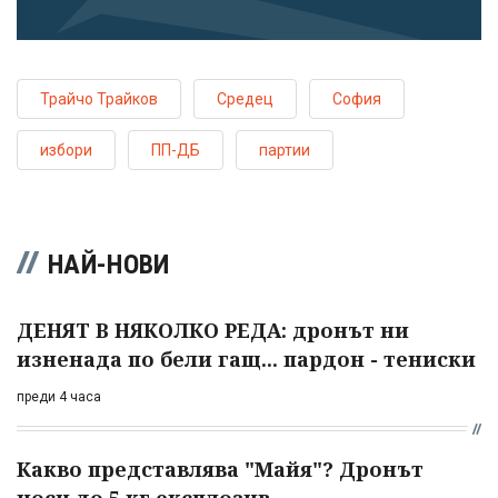
Трайчо Трайков
Средец
София
избори
ПП-ДБ
партии
НАЙ-НОВИ
ДЕНЯТ В НЯКОЛКО РЕДА: дронът ни
изненада по бели гащ... пардон - тениски
преди 4 часа
Какво представлява "Майя"? Дронът
носи до 5 кг експлозив