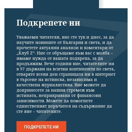
Подкрепете ни
Уважаеми читатели, вие сте тук и днес, за да
научите новините от България и света, и да
прочетете актуални анализи и коментари от
„Клуб Z“. Ние се обръщаме към вас с молба –
имаме нужда от вашата подкрепа, за да
продължим. Вече години вие, читателите ни
в 97 държави на всички континенти по света,
отваряте всеки ден страницата ни в интернет
в търсене на истинска, независима и
качествена журналистика. Вие можете да
допринесете за нашия стремеж към
истината, неприкривана от финансови
зависимости. Можете да помогнете
единственият поръчител на съдържание да
сте вие – читателите.
ПОДКРЕПЕТЕ НИ