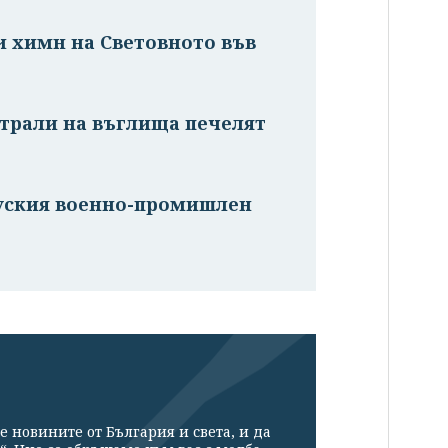
и химн на Световното във
трали на въглища печелят
руския военно-промишлен
е новините от България и света, и да