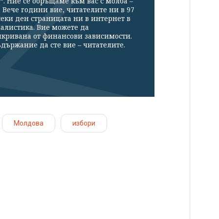
“. Ние се обръщаме към вас с молба –
Вече години вие, читателите ни в 97
секи ден страницата ни в интернет в
налистика. Вие можете да
икривана от финансови зависимости.
държание да сте вие – читателите.
Молдова
избори