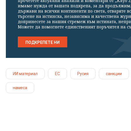
прочетете актуални анализи и коментари от „Клуб Z
имаме нужда от вашата подкрепа, за да продължим. 
държави на всички континенти по света, отваряте в
търсене на истинска, независима и качествена жур
допринесете за нашия стремеж към истината, непр
Можете да помогнете единственият поръчител на съ
ПОДКРЕПЕТЕ НИ
ИИ материал
ЕС
Русия
санкции
намеса