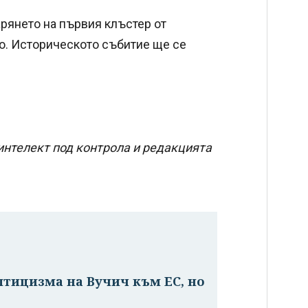
арянето на първия клъстер от
во. Историческото събитие ще се
интелект под контрола и редакцията
птицизма на Вучич към ЕС, но
е