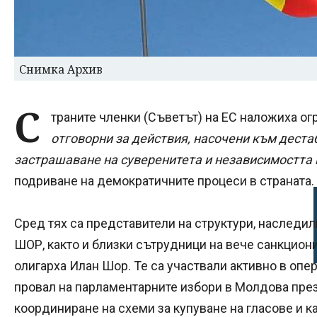
Снимка Архив
С
траните членки (Съветът) на ЕС наложиха ог
отговорни за действия, насочени към деста
застрашаване на суверенитета и независимостта
подриване на демократичните процеси в страната.
Сред тях са представители на структури, наследил
ШОР, както и близки сътрудници на вече санкциони
олигарха Илан Шор. Те са участвали активно в опер
провал на парламентарните избори в Молдова през
координиране на схеми за купуване на гласове и 