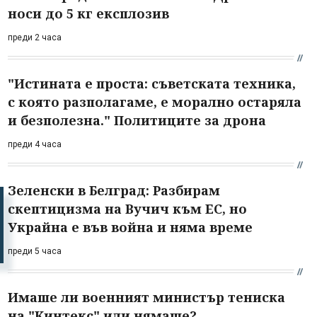
носи до 5 кг експлозив
преди 2 часа
"Истината е проста: съветската техника,
с която разполагаме, е морално остаряла
и безполезна." Политиците за дрона
преди 4 часа
Зеленски в Белград: Разбирам
скептицизма на Вучич към ЕС, но
Украйна е във война и няма време
преди 5 часа
Имаше ли военният министър тениска
на "Кинтекс" или нямаше?