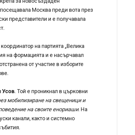
одкрепа за новосъздаден
е посещавала Москва преди вота през
уски представители и е получавала
т.
и координатор на партията „Велика
ия на формацията и е насърчавал
отстранена от участие в изборите
ове.
 Усов
. Той е проникнал в църковни
ез мобилизиране на свещеници и
 поведение на своите енориаши
. На
уски канали, както и системно
събития.