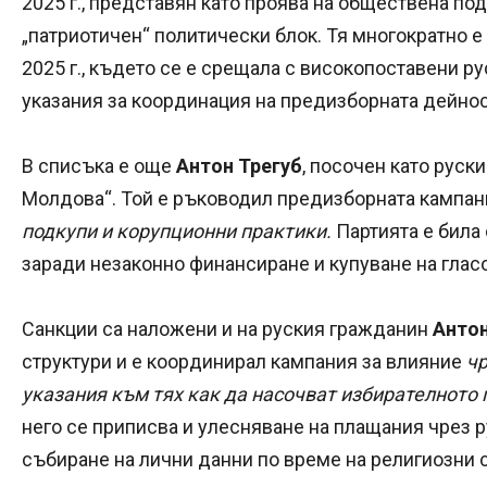
2025 г., представян като проява на обществена п
„патриотичен“ политически блок. Тя многократно 
2025 г., където се е срещала с високопоставени р
указания за координация на предизборната дейнос
В списъка е още
Антон Трегуб
, посочен като руск
Молдова“. Той е ръководил предизборната кампан
подкупи и корупционни практики.
Партията е била 
заради незаконно финансиране и купуване на глас
Санкции са наложени и на руския гражданин
Антон
структури и е координирал кампания за влияние
чр
указания към тях как да насочват избирателното
него се приписва и улесняване на плащания чрез р
събиране на лични данни по време на религиозни 