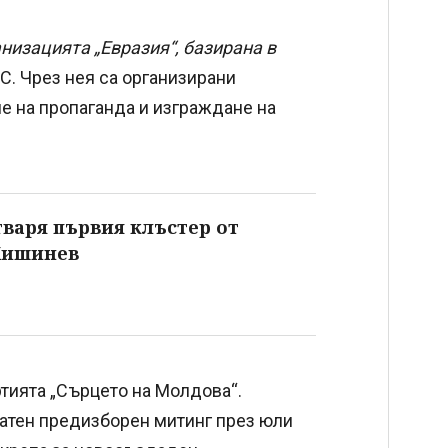
низацията „Евразия“, базирана в
С. Чрез нея са организирани
е на пропаганда и изграждане на
варя първия клъстер от
 Кишинев
ртията „Сърцето на Молдова“.
латен предизборен митинг през юли