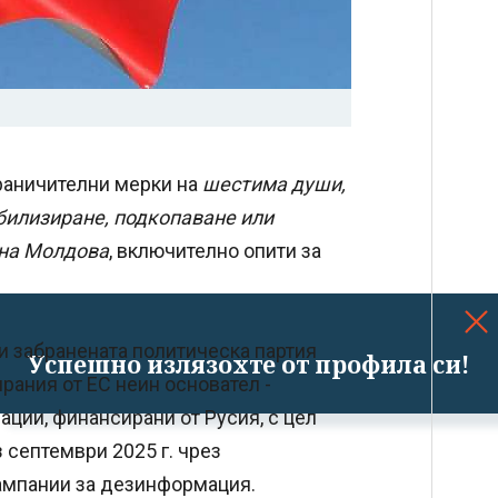
раничителни мерки на
шестима души,
билизиране, подкопаване или
 на Молдова
, включително опити за
и забранената политическа партия
Успешно излязохте от профила си!
рания от ЕС неин основател -
ации, финансирани от Русия, с цел
 септември 2025 г. чрез
кампании за дезинформация.