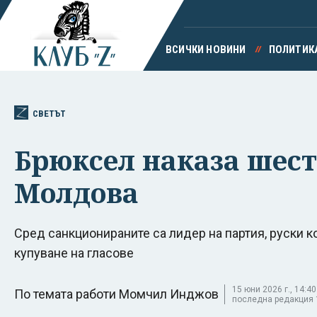
ВСИЧКИ НОВИНИ
ПОЛИТИК
СВЕТЪТ
Брюксел наказа шест
Молдова
Сред санкционираните са лидер на партия, руски к
купуване на гласове
15 юни 2026 г., 14:40
По темата работи Момчил Инджов
последна редакция 15