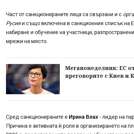
Част от санкционираните лица са свързани и с
орга
Русия
и също включена в санкционния списък на Е
набиране и обучение на участници, разпространени
мрежи на място.
Мегапонеделник: ЕС от
преговорите с Киев и
Сред санкционираните е
Ирина Влах
- лидер на па
Причина е активната ѝ роля в организирането на п