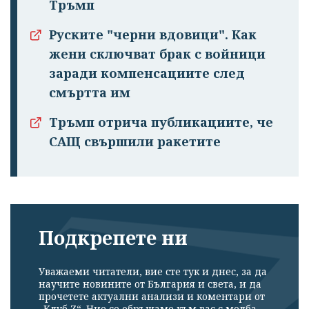
Тръмп
Руските "черни вдовици". Как
жени сключват брак с войници
заради компенсациите след
смъртта им
Тръмп отрича публикациите, че
САЩ свършили ракетите
Подкрепете ни
Уважаеми читатели, вие сте тук и днес, за да
научите новините от България и света, и да
прочетете актуални анализи и коментари от
„Клуб Z“. Ние се обръщаме към вас с молба –