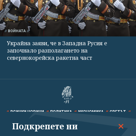
ВОЙНАТА
Украйна заяви, че в Западна Русия е
започнало разполагането на
севернокорейска ракетна част
ВСИЧКИ НОВИНИ
ПОЛИТИКА
ИКОНОМИКА
СВЕТЪТ
Подкрепете ни
СПОРТ
КУЛТУРА
ТЕХНОЛОГИИ
КАЛЕЙДОСКОП
МНЕНИЯ