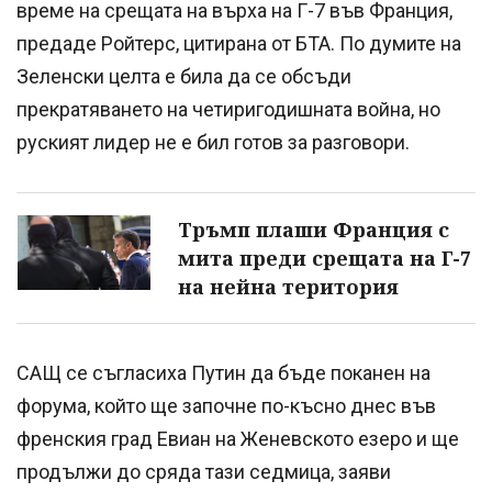
време на срещата на върха на Г-7 във Франция,
предаде Ройтерс, цитирана от БТА. По думите на
Зеленски целта е била да се обсъди
прекратяването на четиригодишната война, но
руският лидер не е бил готов за разговори.
Тръмп плаши Франция с
мита преди срещата на Г-7
на нейна територия
САЩ се съгласиха Путин да бъде поканен на
форума, който ще започне по-късно днес във
френския град Евиан на Женевското езеро и ще
продължи до сряда тази седмица, заяви