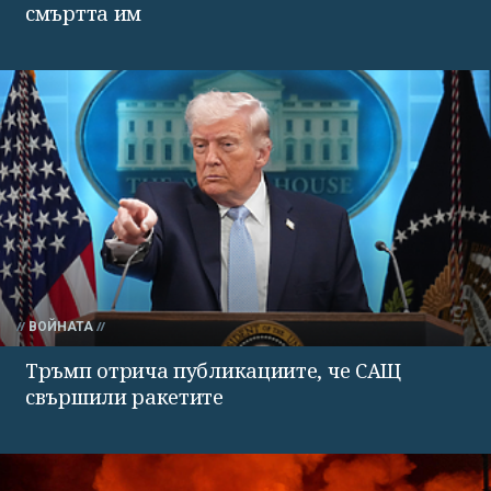
смъртта им
ВОЙНАТА
Тръмп отрича публикациите, че САЩ
свършили ракетите