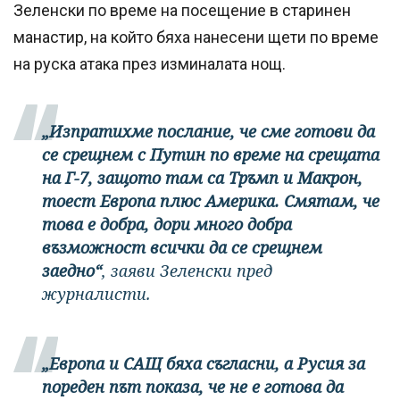
Зеленски по време на посещение в старинен
манастир, на който бяха нанесени щети по време
на руска атака през изминалата нощ.
„Изпратихме послание, че сме готови да
се срещнем с Путин по време на срещата
на Г-7, защото там са Тръмп и Макрон,
тоест Европа плюс Америка. Смятам, че
това е добра, дори много добра
възможност всички да се срещнем
заедно“
, заяви Зеленски пред
журналисти.
„Европа и САЩ бяха съгласни, а Русия за
пореден път показа, че не е готова да