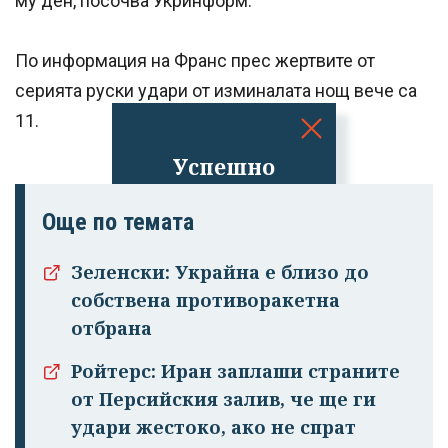
му ден, посочва Укринформ.
По информация на Франс прес жертвите от
серията руски удари от изминалата нощ вече са
11.
Успешно
излязохте от
профила си!
Още по темата
Зеленски: Украйна е близо до
собствена противоракетна
отбрана
Ройтерс: Иран заплаши страните
от Персийския залив, че ще ги
удари жестоко, ако не спрат