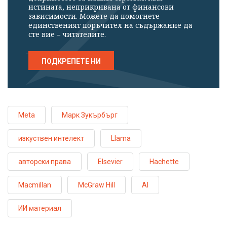
истината, неприкривана от финансови
зависимости. Можете да помогнете
единственият поръчител на съдържание да
сте вие – читателите.
ПОДКРЕПЕТЕ НИ
Meta
Марк Зукърбърг
изкуствен интелект
Llama
авторски права
Elsevier
Hachette
Macmillan
McGraw Hill
AI
ИИ материал