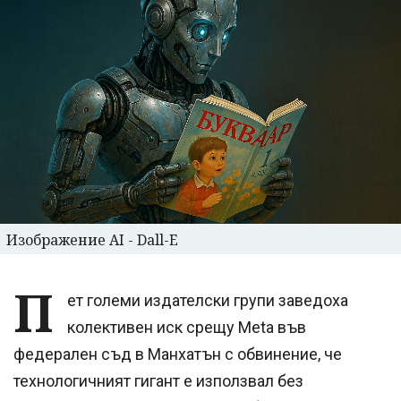
Изображение AI - Dall-E
П
ет големи издателски групи заведоха
колективен иск срещу Meta във
федерален съд в Манхатън с обвинение, че
технологичният гигант е използвал без