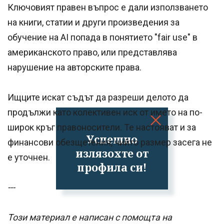
Ключовият правен въпрос е дали използването
на книги, статии и други произведения за
обучение на AI попада в понятието "fair use" в
американското право, или представлява
нарушение на авторските права.
Ищците искат съдът да разреши делото да
продължи като колективен иск от името на по-
широк кръг правоносители. Те настояват и за
Успешно
финансови обезщетения, чийто размер засега не
излязохте от
е уточнен.
профила си!
---
Този материал е написан с помощта на