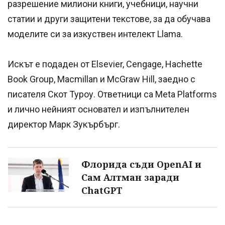
разрешение милиони книги, учебници, научни
статии и други защитени текстове, за да обучава
моделите си за изкуствен интелект Llama.
Искът е подаден от Elsevier, Cengage, Hachette
Book Group, Macmillan и McGraw Hill, заедно с
писателя Скот Туроу. Ответници са Meta Platforms
и лично нейният основател и изпълнителен
директор Марк Зукърбърг.
Флорида съди OpenAI и
Сам Алтман заради
ChatGPT