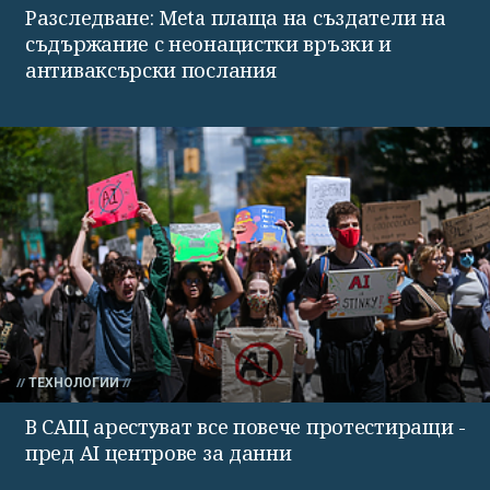
Разследване: Meta плаща на създатели на
съдържание с неонацистки връзки и
антиваксърски послания
ТЕХНОЛОГИИ
В САЩ арестуват все повече протестиращи -
пред AI центрове за данни