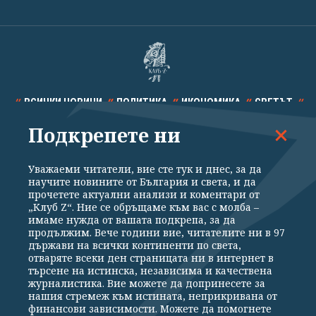
ВСИЧКИ НОВИНИ
ПОЛИТИКА
ИКОНОМИКА
СВЕТЪТ
Подкрепете ни
СПОРТ
КУЛТУРА
ТЕХНОЛОГИИ
КАЛЕЙДОСКОП
МНЕНИЯ
Уважаеми читатели, вие сте тук и днес, за да
научите новините от България и света, и да
прочетете актуални анализи и коментари от
„Клуб Z“. Ние се обръщаме към вас с молба –
имаме нужда от вашата подкрепа, за да
продължим. Вече години вие, читателите ни в 97
Общи условия
Политика за поверителност
държави на всички континенти по света,
отваряте всеки ден страницата ни в интернет в
Реклама
Партньори
Контакти
За Клуб Z
търсене на истинска, независима и качествена
Екип
Подкрепете ни
журналистика. Вие можете да допринесете за
нашия стремеж към истината, неприкривана от
финансови зависимости. Можете да помогнете