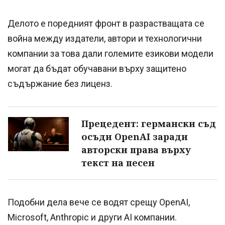
Делото е поредният фронт в разрастващата се
война между издатели, автори и технологични
компании за това дали големите езикови модели
могат да бъдат обучавани върху защитено
съдържание без лиценз.
Прецедент: германски съд
осъди OpenAI заради
авторски права върху
текст на песен
Подобни дела вече се водят срещу OpenAI,
Microsoft, Anthropic и други AI компании.