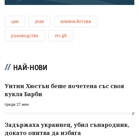
цик
указ
илияна йотова
ръководство
пп-дб
НАЙ-НОВИ
Уитни Хюстън беше почетена със своя
кукла Барби
преди 27 мин
Задържаха украинец, убил сънародник,
докато опитва да избяга