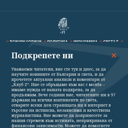
ВСИЧКИ НОВИНИ
ПОЛИТИКА
ИКОНОМИКА
СВЕТЪТ
Подкрепете ни
СПОРТ
КУЛТУРА
ТЕХНОЛОГИИ
КАЛЕЙДОСКОП
МНЕНИЯ
Уважаеми читатели, вие сте тук и днес, за да
научите новините от България и света, и да
прочетете актуални анализи и коментари от
„Клуб Z“. Ние се обръщаме към вас с молба –
имаме нужда от вашата подкрепа, за да
продължим. Вече години вие, читателите ни в 97
Общи условия
Политика за поверителност
държави на всички континенти по света,
отваряте всеки ден страницата ни в интернет в
Реклама
Партньори
Контакти
За Клуб Z
търсене на истинска, независима и качествена
Екип
Подкрепете ни
журналистика. Вие можете да допринесете за
нашия стремеж към истината, неприкривана от
финансови зависимости. Можете да помогнете