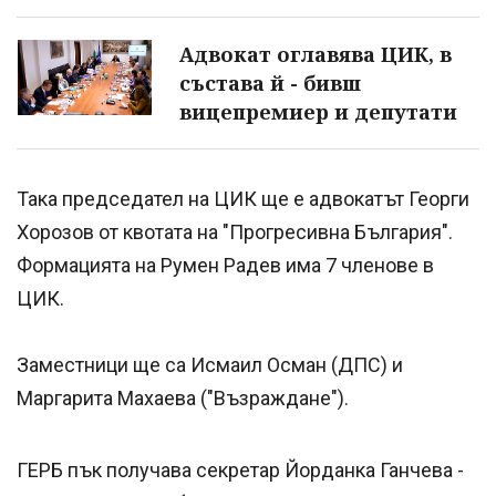
Адвокат оглавява ЦИК, в
състава й - бивш
вицепремиер и депутати
Така председател на ЦИК ще е адвокатът Георги
Хорозов от квотата на "Прогресивна България".
Формацията на Румен Радев има 7 членове в
ЦИК.
Заместници ще са Исмаил Осман (ДПС) и
Маргарита Махаева ("Възраждане").
ГЕРБ пък получава секретар Йорданка Ганчева -