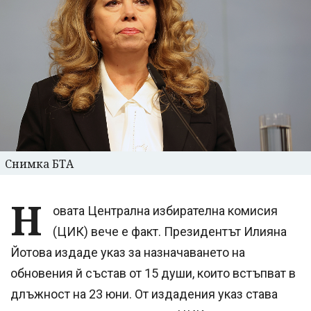
Снимка БТА
Н
овата Централна избирателна комисия
(ЦИК) вече е факт. Президентът Илияна
Йотова издаде указ за назначаването на
обновения й състав от 15 души, които встъпват в
длъжност на 23 юни. От издадения указ става