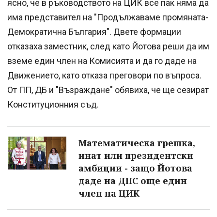
ясно, че в ръководството на ЦИК все пак няма да
има представител на "Продължаваме промяната-
Демократична България". Двете формации
отказаха заместник, след като Йотова реши да им
вземе един член на Комисията и да го даде на
Движението, като отказа преговори по въпроса.
От ПП, ДБ и "Възраждане" обявиха, че ще сезират
Конституционния съд.
Математическа грешка,
инат или президентски
амбиции - защо Йотова
даде на ДПС още един
член на ЦИК